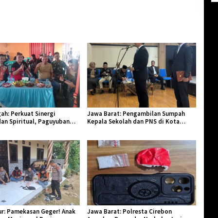
ah: Perkuat Sinergi
Jawa Barat: Pengambilan Sumpah
an Spiritual, Paguyuban
Kepala Sekolah dan PNS di Kota
lar Halal Bi Halal di Losari
Tasikmalaya, Penegasan Integritas
Aparatur Pendidikan dan Birokrasi
r: Pamekasan Geger! Anak
Jawa Barat: Polresta Cirebon