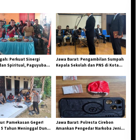
ah: Perkuat Sinergi
Jawa Barat: Pengambilan Sumpah
an Spiritual, Paguyuban
Kepala Sekolah dan PNS di Kota
elar Halal Bi Halal di
Tasikmalaya, Penegasan
Integritas Aparatur Pendidikan dan
Birokrasi
ur: Pamekasan Geger!
Jawa Barat: Polresta Cirebon
 5 Tahun Meninggal Dunia
Amankan Pengedar Narkoba Jenis
 Monyet
Sabu