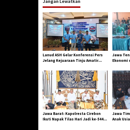
Jangan Lewatkan
g
a
s
i
p
o
s
Lanud ASH Gelar Konferensi Pers
Jawa Teng
Jelang Kejuaraan Tinju Amatir
Ekonomi d
Piala Danlanud Tahun 2026
Jangkar G
Losari
Jawa Barat: Kapolresta Cirebon
Jawa Tim
Ikuti Napak Tilas Hari Jadi ke-544,
Anak Usia
Teguhkan Sinergi dan Pelestarian
Diserang