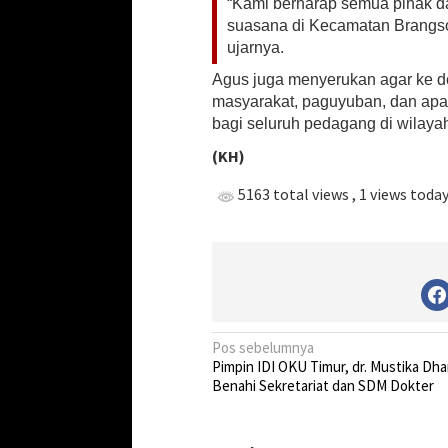
“Kami berharap semua pihak da
i
suasana di Kecamatan Brangso
l
a
ujarnya.
n
Agus juga menyerukan agar ke dep
k
masyarakat, paguyuban, dan apa
e
D
bagi seluruh pedagang di wilaya
P
(KH)
C
G
5163 total views
, 1 views toda
r
i
b
J
a
y
a
K
N
Pos sebelumnya
e
Pimpin IDI OKU Timur, dr. Mustika Dh
n
a
Benahi Sekretariat dan SDM Dokter
d
v
a
l
i