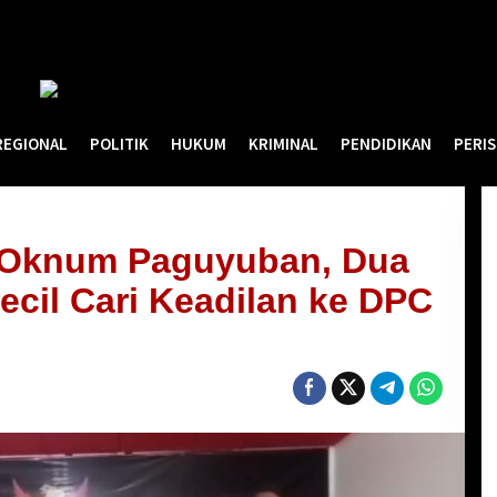
REGIONAL
POLITIK
HUKUM
KRIMINAL
PENDIDIKAN
PERI
h Oknum Paguyuban, Dua
cil Cari Keadilan ke DPC