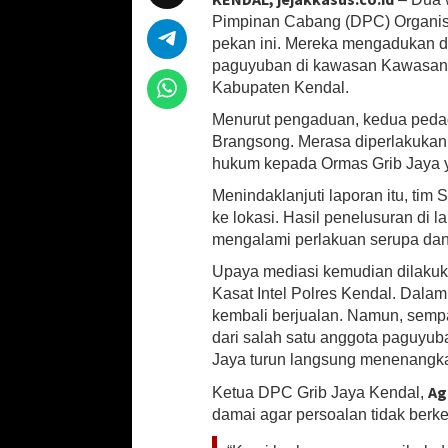
at
b
ai
ar
t
Pimpinan Cabang (DPC) Organis
sA
o
l
e
a
pekan ini. Mereka mengadukan d
P
paguyuban di kawasan Kawasan I
p
o
e
Kabupaten Kendal.
d
p
k
a
Menurut pengaduan, kedua pedaga
g
Brangsong. Merasa diperlakukan 
a
hukum kepada Ormas Grib Jaya ya
n
g
Menindaklanjuti laporan itu, tim
K
ke lokasi. Hasil penelusuran di
e
mengalami perlakuan serupa dan 
c
i
Upaya mediasi kemudian dilakuka
l
Kasat Intel Polres Kendal. Dal
C
kembali berjualan. Namun, sempa
a
dari salah satu anggota paguyuba
r
Jaya turun langsung menenangka
i
K
Ag
Ketua DPC Grib Jaya Kendal,
e
damai agar persoalan tidak berke
a
d