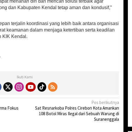
pat menahan diri dan mencari solusi terbaik agar
ng dan Kabupaten Kendal tetap aman dan kondusif,”
an terjalin koordinasi yang lebih baik antara organisasi
rat keamanan dalam menjaga ketertiban serta keadilan
h KIK Kendal.
y
Ikuti Kami
Pos berikutnya
arma Fokus
Sat Resnarkoba Polres Cirebon Kota Amankan
108 Botol Miras Ilegal dari Sebuah Warung di
Suranenggala