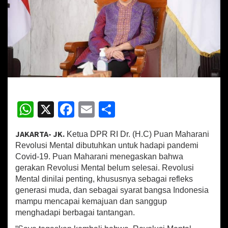
I
D
r
.
(
H
.
C
)
P
W
X
Fa
E
S
u
a
h
ce
m
h
n
M
JAKARTA- JK.
Ketua DPR RI Dr. (H.C) Puan Maharani
at
b
ai
ar
a
Revolusi Mental dibutuhkan untuk hadapi pandemi
h
sA
o
l
e
Covid-19. Puan Maharani menegaskan bahwa
a
gerakan Revolusi Mental belum selesai. Revolusi
p
o
r
Mental dinilai penting, khususnya sebagai refleks
a
p
k
generasi muda, dan sebagai syarat bangsa Indonesia
n
i
mampu mencapai kemajuan dan sanggup
R
menghadapi berbagai tantangan.
e