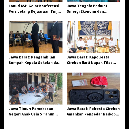
s
Lanud ASH Gelar Konferensi
Jawa Tengah: Perkuat
Pers Jelang Kejuaraan Tinju
Sinergi Ekonomi dan
Amatir Piala Danlanud Tahun
Spiritual, Paguyuban
2026
Jangkar Gelar Halal Bi Halal
di Losari
Jawa Barat: Pengambilan
Jawa Barat: Kapolresta
Sumpah Kepala Sekolah dan
Cirebon Ikuti Napak Tilas
PNS di Kota Tasikmalaya,
Hari Jadi ke-544, Teguhkan
Penegasan Integritas
Sinergi dan Pelestarian
Aparatur Pendidikan dan
Sejarah
Birokrasi
Jawa Timur: Pamekasan
Jawa Barat: Polresta Cirebon
Geger! Anak Usia 5 Tahun
Amankan Pengedar Narkoba
Meninggal Dunia Diserang
Jenis Sabu
Monyet