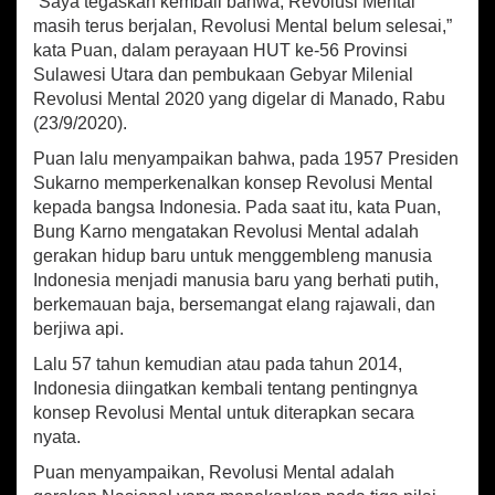
“Saya tegaskan kembali bahwa, Revolusi Mental
v
o
masih terus berjalan, Revolusi Mental belum selesai,”
l
kata Puan, dalam perayaan HUT ke-56 Provinsi
u
Sulawesi Utara dan pembukaan Gebyar Milenial
s
Revolusi Mental 2020 yang digelar di Manado, Rabu
i
(23/9/2020).
M
e
Puan lalu menyampaikan bahwa, pada 1957 Presiden
n
Sukarno memperkenalkan konsep Revolusi Mental
t
kepada bangsa Indonesia. Pada saat itu, kata Puan,
a
Bung Karno mengatakan Revolusi Mental adalah
l
D
gerakan hidup baru untuk menggembleng manusia
i
Indonesia menjadi manusia baru yang berhati putih,
b
berkemauan baja, bersemangat elang rajawali, dan
u
berjiwa api.
t
u
Lalu 57 tahun kemudian atau pada tahun 2014,
h
Indonesia diingatkan kembali tentang pentingnya
k
konsep Revolusi Mental untuk diterapkan secara
a
nyata.
n
U
Puan menyampaikan, Revolusi Mental adalah
n