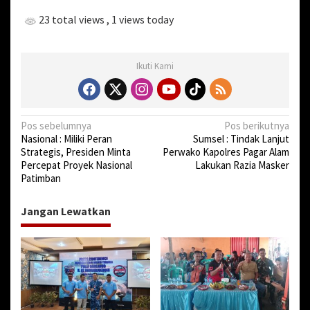
23 total views
, 1 views today
Ikuti Kami
N
Pos sebelumnya
Pos berikutnya
Nasional : Miliki Peran
Sumsel : Tindak Lanjut
a
Strategis, Presiden Minta
Perwako Kapolres Pagar Alam
v
Percepat Proyek Nasional
Lakukan Razia Masker
Patimban
i
g
Jangan Lewatkan
a
s
i
p
o