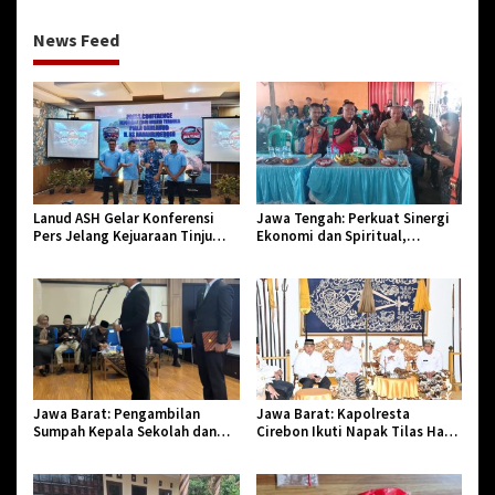
News Feed
Lanud ASH Gelar Konferensi
Jawa Tengah: Perkuat Sinergi
Pers Jelang Kejuaraan Tinju
Ekonomi dan Spiritual,
Amatir Piala Danlanud Tahun
Paguyuban Jangkar Gelar Halal
2026
Bi Halal di Losari
Jawa Barat: Pengambilan
Jawa Barat: Kapolresta
Sumpah Kepala Sekolah dan
Cirebon Ikuti Napak Tilas Hari
PNS di Kota Tasikmalaya,
Jadi ke-544, Teguhkan Sinergi
Penegasan Integritas Aparatur
dan Pelestarian Sejarah
Pendidikan dan Birokrasi