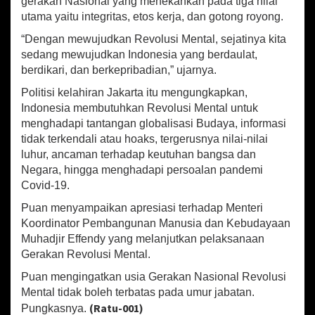
gerakan Nasional yang menekankan pada tiga nilai
t
utama yaitu integritas, etos kerja, dan gotong royong.
u
k
“Dengan mewujudkan Revolusi Mental, sejatinya kita
H
sedang mewujudkan Indonesia yang berdaulat,
a
berdikari, dan berkepribadian,” ujarnya.
d
a
Politisi kelahiran Jakarta itu mengungkapkan,
p
Indonesia membutuhkan Revolusi Mental untuk
i
menghadapi tantangan globalisasi Budaya, informasi
P
tidak terkendali atau hoaks, tergerusnya nilai-nilai
a
luhur, ancaman terhadap keutuhan bangsa dan
n
d
Negara, hingga menghadapi persoalan pandemi
e
Covid-19.
m
Puan menyampaikan apresiasi terhadap Menteri
i
C
Koordinator Pembangunan Manusia dan Kebudayaan
o
Muhadjir Effendy yang melanjutkan pelaksanaan
v
Gerakan Revolusi Mental.
i
d
Puan mengingatkan usia Gerakan Nasional Revolusi
-
Mental tidak boleh terbatas pada umur jabatan.
1
(Ratu-001)
Pungkasnya.
9