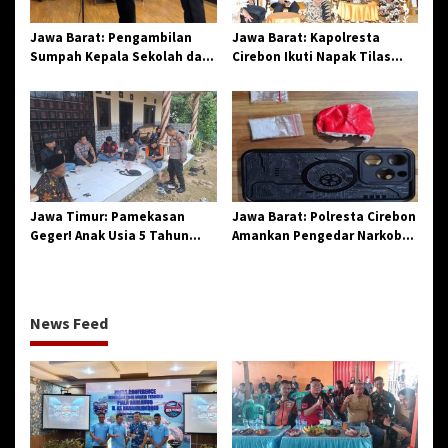
Jawa Barat: Pengambilan
Jawa Barat: Kapolresta
Sumpah Kepala Sekolah dan
Cirebon Ikuti Napak Tilas
PNS di Kota Tasikmalaya,
Hari Jadi ke-544, Teguhkan
Penegasan Integritas
Sinergi dan Pelestarian
Aparatur Pendidikan dan
Sejarah
Birokrasi
Jawa Timur: Pamekasan
Jawa Barat: Polresta Cirebon
Geger! Anak Usia 5 Tahun
Amankan Pengedar Narkoba
Meninggal Dunia Diserang
Jenis Sabu
Monyet
News Feed