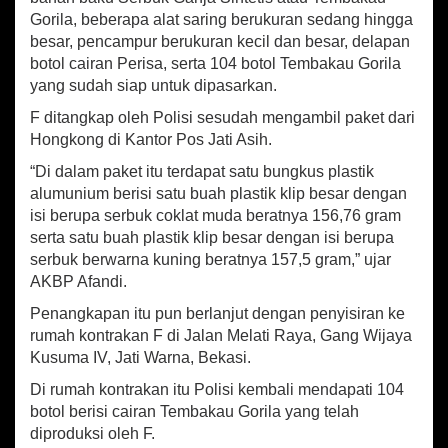
o
Gorila, beberapa alat saring berukuran sedang hingga
d
u
besar, pencampur berukuran kecil dan besar, delapan
s
botol cairan Perisa, serta 104 botol Tembakau Gorila
e
yang sudah siap untuk dipasarkan.
n
T
F ditangkap oleh Polisi sesudah mengambil paket dari
e
Hongkong di Kantor Pos Jati Asih.
m
“Di dalam paket itu terdapat satu bungkus plastik
b
a
alumunium berisi satu buah plastik klip besar dengan
k
isi berupa serbuk coklat muda beratnya 156,76 gram
a
serta satu buah plastik klip besar dengan isi berupa
u
serbuk berwarna kuning beratnya 157,5 gram,” ujar
G
AKBP Afandi.
o
r
Penangkapan itu pun berlanjut dengan penyisiran ke
i
rumah kontrakan F di Jalan Melati Raya, Gang Wijaya
l
Kusuma IV, Jati Warna, Bekasi.
a
C
Di rumah kontrakan itu Polisi kembali mendapati 104
a
botol berisi cairan Tembakau Gorila yang telah
i
diproduksi oleh F.
r