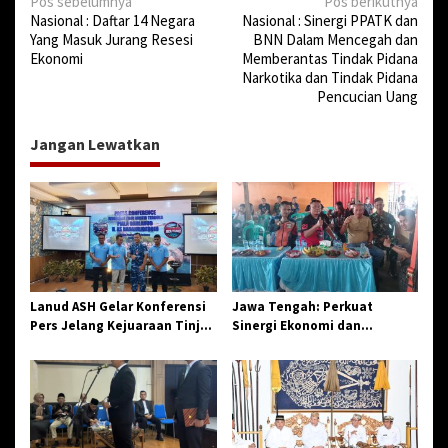
N
Pos sebelumnya
Pos berikutnya
Nasional : Daftar 14 Negara
Nasional : Sinergi PPATK dan
a
Yang Masuk Jurang Resesi
BNN Dalam Mencegah dan
v
Ekonomi
Memberantas Tindak Pidana
Narkotika dan Tindak Pidana
i
Pencucian Uang
g
a
Jangan Lewatkan
s
i
p
o
s
Lanud ASH Gelar Konferensi
Jawa Tengah: Perkuat
Pers Jelang Kejuaraan Tinju
Sinergi Ekonomi dan
Amatir Piala Danlanud Tahun
Spiritual, Paguyuban
2026
Jangkar Gelar Halal Bi Halal
di Losari