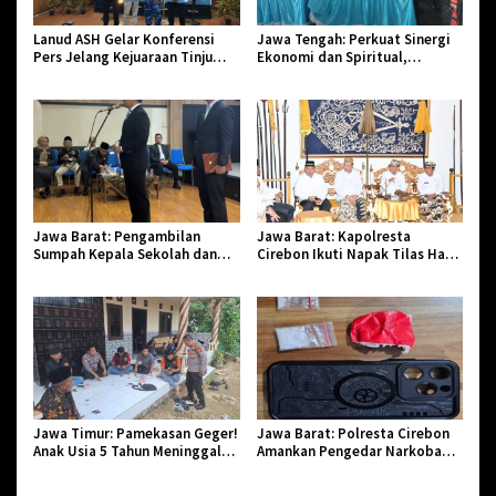
Lanud ASH Gelar Konferensi
Jawa Tengah: Perkuat Sinergi
Pers Jelang Kejuaraan Tinju
Ekonomi dan Spiritual,
Amatir Piala Danlanud Tahun
Paguyuban Jangkar Gelar Halal
2026
Bi Halal di Losari
Jawa Barat: Pengambilan
Jawa Barat: Kapolresta
Sumpah Kepala Sekolah dan
Cirebon Ikuti Napak Tilas Hari
PNS di Kota Tasikmalaya,
Jadi ke-544, Teguhkan Sinergi
Penegasan Integritas Aparatur
dan Pelestarian Sejarah
Pendidikan dan Birokrasi
Jawa Timur: Pamekasan Geger!
Jawa Barat: Polresta Cirebon
Anak Usia 5 Tahun Meninggal
Amankan Pengedar Narkoba
Dunia Diserang Monyet
Jenis Sabu