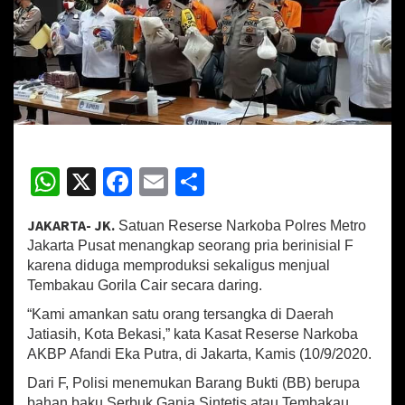
r
o
J
a
k
a
r
t
a
P
W
X
Fa
E
S
u
h
ce
m
h
s
a
JAKARTA- JK.
Satuan Reserse Narkoba Polres Metro
at
b
ai
ar
t
Jakarta Pusat menangkap seorang pria berinisial F
T
sA
o
l
e
karena diduga memproduksi sekaligus menjual
a
Tembakau Gorila Cair secara daring.
p
o
n
g
“Kami amankan satu orang tersangka di Daerah
p
k
k
Jatiasih, Kota Bekasi,” kata Kasat Reserse Narkoba
a
AKBP Afandi Eka Putra, di Jakarta, Kamis (10/9/2020.
p
P
Dari F, Polisi menemukan Barang Bukti (BB) berupa
r
bahan baku Serbuk Ganja Sintetis atau Tembakau