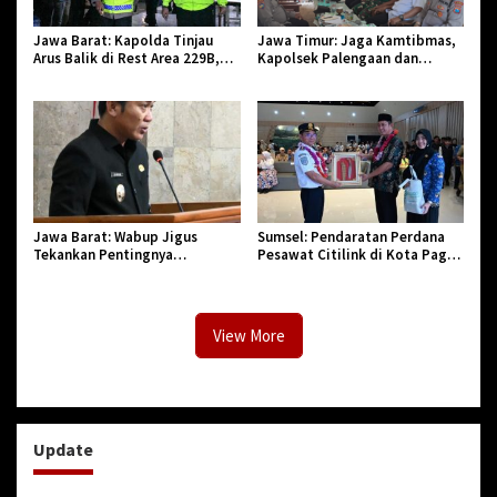
Jawa Barat: Kapolda Tinjau
Jawa Timur: Jaga Kamtibmas,
Arus Balik di Rest Area 229B,
Kapolsek Palengaan dan
Pastikan Pemudik Aman dan
Forkopimcam Silaturahmi ke
Nyaman
Kediaman Pengasuh PP Sumur
Tengah
Jawa Barat: Wabup Jigus
Sumsel: Pendaratan Perdana
Tekankan Pentingnya
Pesawat Citilink di Kota Pagar
Pembaruan Regulasi Daerah
Alam
View More
Update