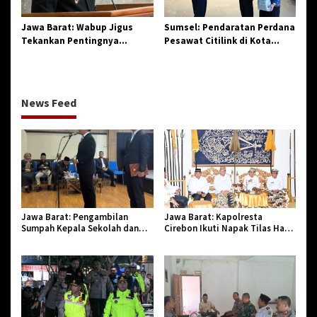
Jawa Barat: Wabup Jigus
Sumsel: Pendaratan Perdana
Tekankan Pentingnya
Pesawat Citilink di Kota
Pembaruan Regulasi Daerah
Pagar Alam
News Feed
Jawa Barat: Pengambilan
Jawa Barat: Kapolresta
Sumpah Kepala Sekolah dan
Cirebon Ikuti Napak Tilas Hari
PNS di Kota Tasikmalaya,
Jadi ke-544, Teguhkan Sinergi
Penegasan Integritas Aparatur
dan Pelestarian Sejarah
Pendidikan dan Birokrasi