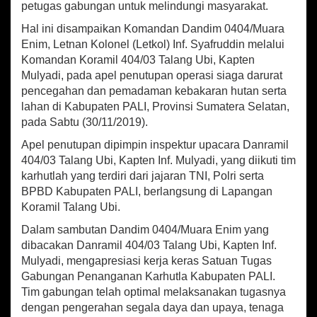
p
o
petugas gabungan untuk melindungi masyarakat.
a
p
k
r
Hal ini disampaikan Komandan Dandim 0404/Muara
h
Enim, Letnan Kolonel (Letkol) Inf. Syafruddin melalui
u
Komandan Koramil 404/03 Talang Ubi, Kapten
t
Mulyadi, pada apel penutupan operasi siaga darurat
l
a
pencegahan dan pemadaman kebakaran hutan serta
U
lahan di Kabupaten PALI, Provinsi Sumatera Selatan,
p
pada Sabtu (30/11/2019).
a
y
Apel penutupan dipimpin inspektur upacara Danramil
a
404/03 Talang Ubi, Kapten Inf. Mulyadi, yang diikuti tim
M
karhutlah yang terdiri dari jajaran TNI, Polri serta
e
BPBD Kabupaten PALI, berlangsung di Lapangan
l
Koramil Talang Ubi.
i
n
Dalam sambutan Dandim 0404/Muara Enim yang
d
dibacakan Danramil 404/03 Talang Ubi, Kapten Inf.
u
Mulyadi, mengapresiasi kerja keras Satuan Tugas
n
Gabungan Penanganan Karhutla Kabupaten PALI.
g
Tim gabungan telah optimal melaksanakan tugasnya
i
W
dengan pengerahan segala daya dan upaya, tenaga