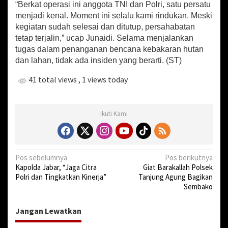
“Berkat operasi ini anggota TNI dan Polri, satu persatu
menjadi kenal. Moment ini selalu kami rindukan. Meski
kegiatan sudah selesai dan ditutup, persahabatan
tetap terjalin,” ucap Junaidi. Selama menjalankan
tugas dalam penanganan bencana kebakaran hutan
dan lahan, tidak ada insiden yang berarti. (ST)
41 total views
, 1 views today
Ikuti Kami
N
Pos sebelumnya
Pos berikutnya
Kapolda Jabar, “Jaga Citra
Giat Barakallah Polsek
a
Polri dan Tingkatkan Kinerja”
Tanjung Agung Bagikan
v
Sembako
i
Jangan Lewatkan
g