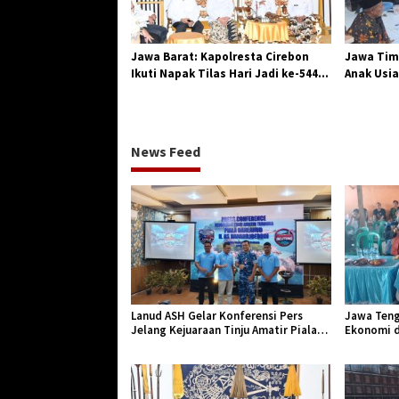
Jawa Barat: Kapolresta Cirebon
Jawa Tim
Ikuti Napak Tilas Hari Jadi ke-544,
Anak Usia
Teguhkan Sinergi dan Pelestarian
Diserang
Sejarah
News Feed
Lanud ASH Gelar Konferensi Pers
Jawa Teng
Jelang Kejuaraan Tinju Amatir Piala
Ekonomi d
Danlanud Tahun 2026
Jangkar Ge