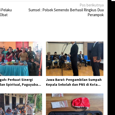
Pos berikutnya
 Pelaku
Sumsel : Polsek Semendo Berhasil Ringkus Dua
 Obat
Perampok
ah: Perkuat Sinergi
Jawa Barat: Pengambilan Sumpah
an Spiritual, Paguyuban
Kepala Sekolah dan PNS di Kota
elar Halal Bi Halal di
Tasikmalaya, Penegasan
Integritas Aparatur Pendidikan dan
Birokrasi