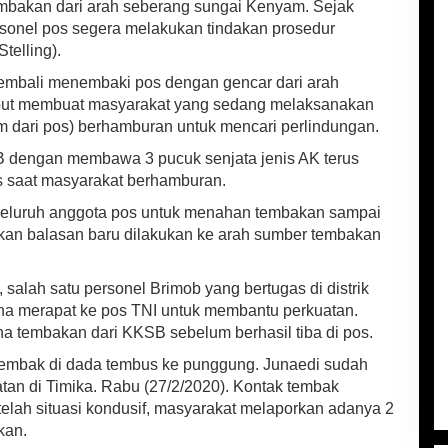
bakan dari arah seberang sungai Kenyam. Sejak
sonel pos segera melakukan tindakan prosedur
telling).
kembali menembaki pos dengan gencar dari arah
ut membuat masyarakat yang sedang melaksanakan
 m dari pos) berhamburan untuk mencari perlindungan.
B dengan membawa 3 pucuk senjata jenis AK terus
 saat masyarakat berhamburan.
luruh anggota pos untuk menahan tembakan sampai
kan balasan baru dilakukan ke arah sumber tembakan
.
alah satu personel Brimob yang bertugas di distrik
ha merapat ke pos TNI untuk membantu perkuatan.
 tembakan dari KKSB sebelum berhasil tiba di pos.
 tembak di dada tembus ke punggung. Junaedi sudah
tan di Timika. Rabu (27/2/2020). Kontak tembak
telah situasi kondusif, masyarakat melaporkan adanya 2
kan.