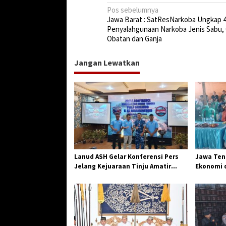
N
Pos sebelumnya
Jawa Barat : SatResNarkoba Ungkap 4
a
Penyalahgunaan Narkoba Jenis Sabu,
v
Obatan dan Ganja
i
Jangan Lewatkan
g
a
s
i
p
o
s
Lanud ASH Gelar Konferensi Pers
Jawa Teng
Jelang Kejuaraan Tinju Amatir
Ekonomi d
Piala Danlanud Tahun 2026
Jangkar G
Losari