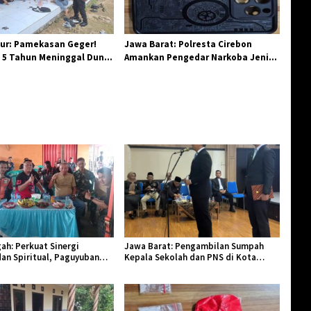
ur: Pamekasan Geger!
Jawa Barat: Polresta Cirebon
 5 Tahun Meninggal Dunia
Amankan Pengedar Narkoba Jenis
 Monyet
Sabu
ah: Perkuat Sinergi
Jawa Barat: Pengambilan Sumpah
an Spiritual, Paguyuban
Kepala Sekolah dan PNS di Kota
lar Halal Bi Halal di Losari
Tasikmalaya, Penegasan Integritas
Aparatur Pendidikan dan Birokrasi