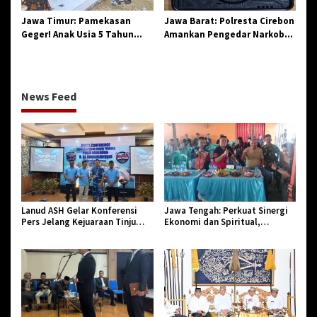
Jawa Timur: Pamekasan
Jawa Barat: Polresta Cirebon
Geger! Anak Usia 5 Tahun
Amankan Pengedar Narkoba
Meninggal Dunia Diserang
Jenis Sabu
Monyet
News Feed
Lanud ASH Gelar Konferensi
Jawa Tengah: Perkuat Sinergi
Pers Jelang Kejuaraan Tinju
Ekonomi dan Spiritual,
Amatir Piala Danlanud Tahun
Paguyuban Jangkar Gelar Halal
2026
Bi Halal di Losari