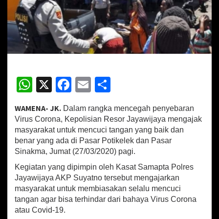
r
a
n
V
i
r
u
s
W
X
Fa
E
S
C
o
h
ce
m
h
r
WAMENA- JK.
Dalam rangka mencegah penyebaran
o
at
b
ai
ar
n
Virus Corona, Kepolisian Resor Jayawijaya mengajak
sA
o
l
e
a
masyarakat untuk mencuci tangan yang baik dan
,
benar yang ada di Pasar Potikelek dan Pasar
p
o
P
Sinakma, Jumat (27/03/2020) pagi.
o
p
k
l
Kegiatan yang dipimpin oleh Kasat Samapta Polres
i
Jayawijaya AKP Suyatno tersebut mengajarkan
s
masyarakat untuk membiasakan selalu mencuci
i
tangan agar bisa terhindar dari bahaya Virus Corona
K
atau Covid-19.
a