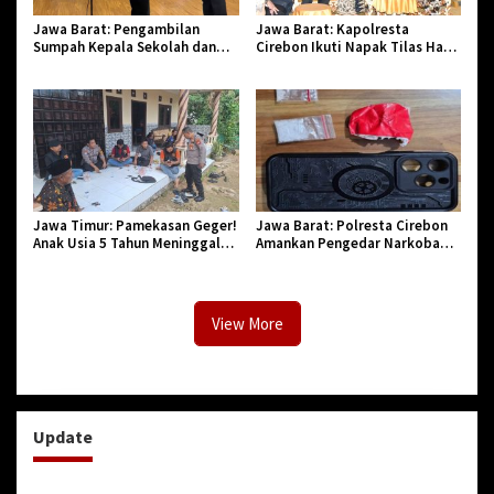
Jawa Barat: Pengambilan
Jawa Barat: Kapolresta
Sumpah Kepala Sekolah dan
Cirebon Ikuti Napak Tilas Hari
PNS di Kota Tasikmalaya,
Jadi ke-544, Teguhkan Sinergi
Penegasan Integritas Aparatur
dan Pelestarian Sejarah
Pendidikan dan Birokrasi
Jawa Timur: Pamekasan Geger!
Jawa Barat: Polresta Cirebon
Anak Usia 5 Tahun Meninggal
Amankan Pengedar Narkoba
Dunia Diserang Monyet
Jenis Sabu
View More
Update