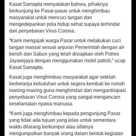
m
Kasat Samapta menyatakan bahwa, pihaknya
p
berkunjung ke Pasar-pasar untuk menghimbau
a
masyarakat untuk mencuci tangan dan
n
y
mengedepankan pola hidup sehat supaya terhindar
e
dari penyebaran Virus Corona.
k
“Kami mengajak warga Pasar untuk melakukan cuci
a
n
tangan massal sesuai anjuran Pemerintah dengan air
C
bersih dan Sabun yang telah disiapkan oleh Polres
u
Jayawijaya dengan menggunakan mobil patroli,” ucap
c
Kasat Samapta.
i
T
Kasat juga menghimbau masyarakat agar setelah
a
berbelanja kebutuhan untuk segera kembali ke rumah
n
masing-masing guna menghindari dan mengantisipasi
g
penyebaran Virus Corona yang sangat mengancam
a
keselamatan nyawa manusia.
n
K
“Kami juga menghimbau kepada pengunjung Pasar
e
yang tidak ada tujuan yang jelas untuk sementara
p
waktu dilarang berkumpul atau sifatnya
a
mengumpulkan banyak orang dalam bentuk kegiatan
d