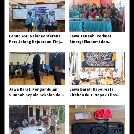
s
i
p
o
s
Lanud ASH Gelar Konferensi
Jawa Tengah: Perkuat
Pers Jelang Kejuaraan Tinju
Sinergi Ekonomi dan
Amatir Piala Danlanud Tahun
Spiritual, Paguyuban
2026
Jangkar Gelar Halal Bi Halal
di Losari
Jawa Barat: Pengambilan
Jawa Barat: Kapolresta
Sumpah Kepala Sekolah dan
Cirebon Ikuti Napak Tilas
PNS di Kota Tasikmalaya,
Hari Jadi ke-544, Teguhkan
Penegasan Integritas
Sinergi dan Pelestarian
Aparatur Pendidikan dan
Sejarah
Birokrasi