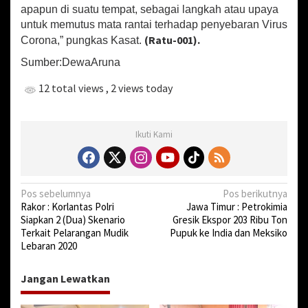
a
apapun di suatu tempat, sebagai langkah atau upaya
M
untuk memutus mata rantai terhadap penyebaran Virus
a
(Ratu-001).
Corona,” pungkas Kasat.
s
y
Sumber:DewaAruna
a
r
12 total views
, 2 views today
a
k
a
Ikuti Kami
t
N
Pos sebelumnya
Pos berikutnya
Rakor : Korlantas Polri
Jawa Timur : Petrokimia
a
Siapkan 2 (Dua) Skenario
Gresik Ekspor 203 Ribu Ton
v
Terkait Pelarangan Mudik
Pupuk ke India dan Meksiko
Lebaran 2020
i
g
Jangan Lewatkan
a