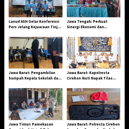
p
o
s
Lanud ASH Gelar Konferensi
Jawa Tengah: Perkuat
Pers Jelang Kejuaraan Tinju
Sinergi Ekonomi dan
Amatir Piala Danlanud Tahun
Spiritual, Paguyuban
2026
Jangkar Gelar Halal Bi Halal
di Losari
Jawa Barat: Pengambilan
Jawa Barat: Kapolresta
Sumpah Kepala Sekolah dan
Cirebon Ikuti Napak Tilas
PNS di Kota Tasikmalaya,
Hari Jadi ke-544, Teguhkan
Penegasan Integritas
Sinergi dan Pelestarian
Aparatur Pendidikan dan
Sejarah
Birokrasi
Jawa Timur: Pamekasan
Jawa Barat: Polresta Cirebon