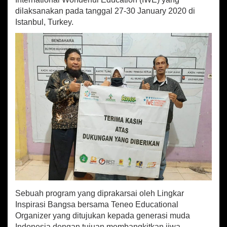
a
dilaksanakan pada tanggal 27-30 January 2020 di
h
I
Istanbul, Turkey.
n
t
e
r
n
a
s
i
o
n
a
l
Sebuah program yang diprakarsai oleh Lingkar
Inspirasi Bangsa bersama Teneo Educational
Organizer yang ditujukan kepada generasi muda
Indonesia dengan tujuan membangkitkan jiwa