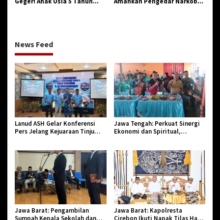
Geger! Anak Usia 5 Tahun
Amankan Pengedar Narkoba
Meninggal Dunia Diserang
Jenis Sabu
Monyet
News Feed
Lanud ASH Gelar Konferensi
Jawa Tengah: Perkuat Sinergi
Pers Jelang Kejuaraan Tinju
Ekonomi dan Spiritual,
Amatir Piala Danlanud Tahun
Paguyuban Jangkar Gelar Halal
2026
Bi Halal di Losari
Jawa Barat: Pengambilan
Jawa Barat: Kapolresta
Sumpah Kepala Sekolah dan
Cirebon Ikuti Napak Tilas Hari