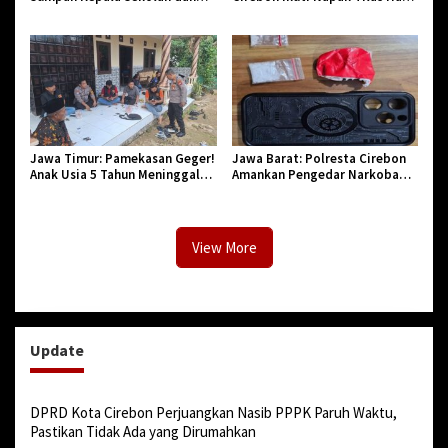
PNS di Kota Tasikmalaya,
Jadi ke-544, Teguhkan Sinergi
Penegasan Integritas Aparatur
dan Pelestarian Sejarah
Pendidikan dan Birokrasi
Jawa Timur: Pamekasan Geger!
Jawa Barat: Polresta Cirebon
Anak Usia 5 Tahun Meninggal
Amankan Pengedar Narkoba
Dunia Diserang Monyet
Jenis Sabu
View More
Update
DPRD Kota Cirebon Perjuangkan Nasib PPPK Paruh Waktu,
Pastikan Tidak Ada yang Dirumahkan