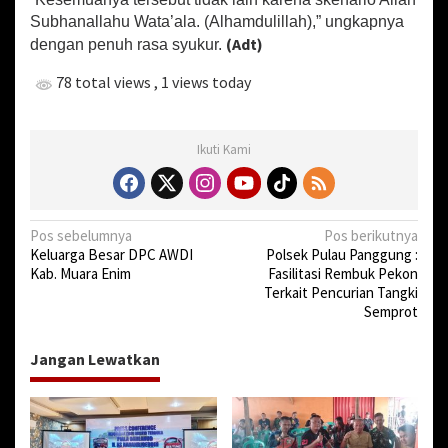
Subhanallahu Wata’ala. (Alhamdulillah),” ungkapnya
(Adt)
dengan penuh rasa syukur.
78 total views
, 1 views today
Ikuti Kami
N
Pos sebelumnya
Pos berikutnya
Keluarga Besar DPC AWDI
Polsek Pulau Panggung :
a
Kab. Muara Enim
Fasilitasi Rembuk Pekon
v
Terkait Pencurian Tangki
Semprot
i
g
Jangan Lewatkan
a
s
i