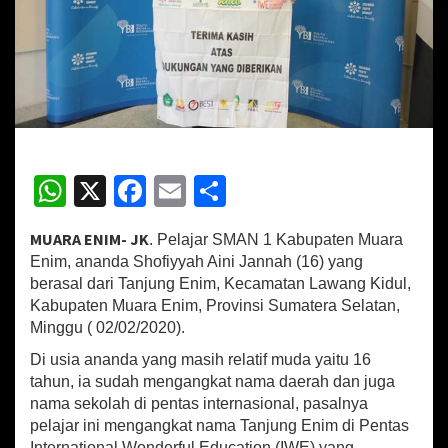
R
e
m
a
j
a
B
e
r
W
X
Fa
E
S
p
r
h
ce
m
h
e
MUARA ENIM- JK
. Pelajar SMAN 1 Kabupaten Muara
s
at
b
ai
ar
t
Enim, ananda Shofiyyah Aini Jannah (16) yang
sA
o
l
e
a
berasal dari Tanjung Enim, Kecamatan Lawang Kidul,
s
Kabupaten Muara Enim, Provinsi Sumatera Selatan,
p
o
i
Minggu ( 02/02/2020).
d
p
k
i
Di usia ananda yang masih relatif muda yaitu 16
K
tahun, ia sudah mengangkat nama daerah dan juga
a
nama sekolah di pentas internasional, pasalnya
n
pelajar ini mengangkat nama Tanjung Enim di Pentas
c
International Wonderful Education (IWE) yang