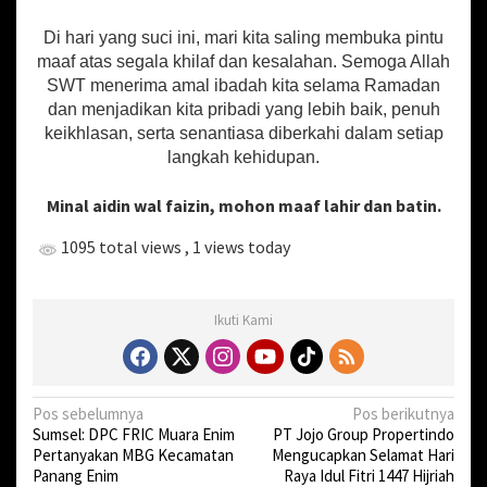
p
o
u
B
‎Di hari yang suci ini, mari kita saling membuka pintu
p
k
u
maaf atas segala khilaf dan kesalahan. Semoga Allah
d
SWT menerima amal ibadah kita selama Ramadan
i
dan menjadikan kita pribadi yang lebih baik, penuh
n
keikhlasan, serta senantiasa diberkahi dalam setiap
g
langkah kehidupan.
,
K
a
‎Minal aidin wal faizin, mohon maaf lahir dan batin.
b
u
1095 total views
, 1 views today
p
a
t
Ikuti Kami
e
n
B
e
l
N
Pos sebelumnya
Pos berikutnya
i
Sumsel: DPC FRIC Muara Enim
PT Jojo Group Propertindo
a
t
Pertanyakan MBG Kecamatan
Mengucapkan Selamat Hari
u
v
Panang Enim
Raya Idul Fitri 1447 Hijriah