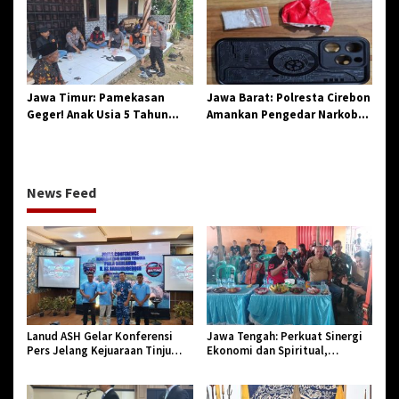
Aparatur Pendidikan dan
Sejarah
R
Birokrasi
a
y
a
I
d
Jawa Timur: Pamekasan
Jawa Barat: Polresta Cirebon
u
Geger! Anak Usia 5 Tahun
Amankan Pengedar Narkoba
l
Meninggal Dunia Diserang
Jenis Sabu
F
Monyet
i
t
News Feed
r
i
1
4
4
7
H
.
Lanud ASH Gelar Konferensi
Jawa Tengah: Perkuat Sinergi
Pers Jelang Kejuaraan Tinju
Ekonomi dan Spiritual,
Amatir Piala Danlanud Tahun
Paguyuban Jangkar Gelar Halal
2026
Bi Halal di Losari