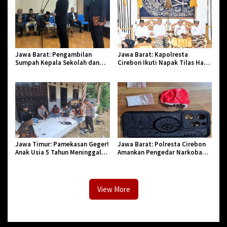
Jawa Barat: Pengambilan
Jawa Barat: Kapolresta
Sumpah Kepala Sekolah dan
Cirebon Ikuti Napak Tilas Hari
PNS di Kota Tasikmalaya,
Jadi ke-544, Teguhkan Sinergi
Penegasan Integritas Aparatur
dan Pelestarian Sejarah
Pendidikan dan Birokrasi
Jawa Timur: Pamekasan Geger!
Jawa Barat: Polresta Cirebon
Anak Usia 5 Tahun Meninggal
Amankan Pengedar Narkoba
Dunia Diserang Monyet
Jenis Sabu
View More