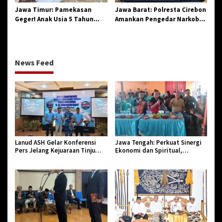
r
Jawa Timur: Pamekasan
Jawa Barat: Polresta Cirebon
i
Geger! Anak Usia 5 Tahun
Amankan Pengedar Narkoba
R
Meninggal Dunia Diserang
Jenis Sabu
a
Monyet
y
a
I
News Feed
d
u
l
A
d
h
a
1
Lanud ASH Gelar Konferensi
Jawa Tengah: Perkuat Sinergi
4
Pers Jelang Kejuaraan Tinju
Ekonomi dan Spiritual,
4
Amatir Piala Danlanud Tahun
Paguyuban Jangkar Gelar Halal
6
2026
Bi Halal di Losari
H
i
j
r
i
a