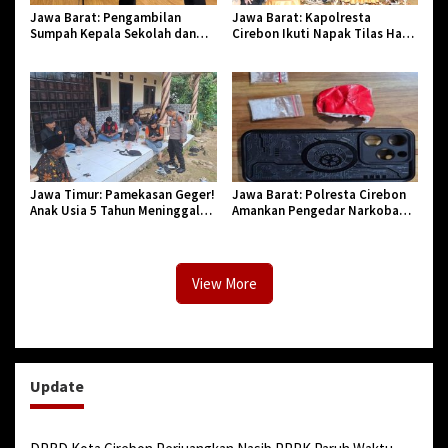
Jawa Barat: Pengambilan
Jawa Barat: Kapolresta
h
Sumpah Kepala Sekolah dan
Cirebon Ikuti Napak Tilas Hari
PNS di Kota Tasikmalaya,
Jadi ke-544, Teguhkan Sinergi
Penegasan Integritas Aparatur
dan Pelestarian Sejarah
Pendidikan dan Birokrasi
Jawa Timur: Pamekasan Geger!
Jawa Barat: Polresta Cirebon
Anak Usia 5 Tahun Meninggal
Amankan Pengedar Narkoba
Dunia Diserang Monyet
Jenis Sabu
View More
Update