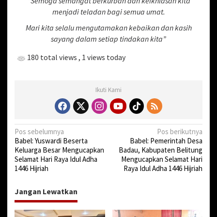
“Semoga semangat berkurban dan keikhlasan kita
sA
o
l
e
s
menjadi teladan bagi semua umat.
a
p
o
C
Mari kita selalu mengutamakan kebaikan dan kasih
p
k
e
sayang dalam setiap tindakan kita”
r
u
180 total views
, 1 views today
c
u
k
,
Ikuti Kami
K
a
b
u
N
Pos sebelumnya
Pos berikutnya
p
Babel: Yuswardi Beserta
Babel: Pemerintah Desa
a
a
Keluarga Besar Mengucapkan
Badau, Kabupaten Belitung
t
v
Selamat Hari Raya Idul Adha
Mengucapkan Selamat Hari
e
1446 Hijriah
Raya Idul Adha 1446 Hijriah
i
n
B
g
e
Jangan Lewatkan
a
l
i
s