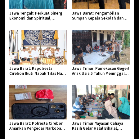
Jawa Tengah: Perkuat Sinergi
Jawa Barat: Pengambilan
Ekonomi dan Spiritual,
Sumpah Kepala Sekolah dan
Paguyuban Jangkar Gelar Halal
PNS di Kota Tasikmalaya,
Bi Halal di Losari
Penegasan Integritas Aparatur
Pendidikan dan Birokrasi
Jawa Barat: Kapolresta
Jawa Timur: Pamekasan Geger!
Cirebon Ikuti Napak Tilas Hari
Anak Usia 5 Tahun Meninggal
Jadi ke-544, Teguhkan Sinergi
Dunia Diserang Monyet
dan Pelestarian Sejarah
Jawa Barat: Polresta Cirebon
Jawa Timur: Yayasan Cahaya
Amankan Pengedar Narkoba
Kasih Gelar Halal Bihalal,
Jenis Sabu
Agendakan Program Baru