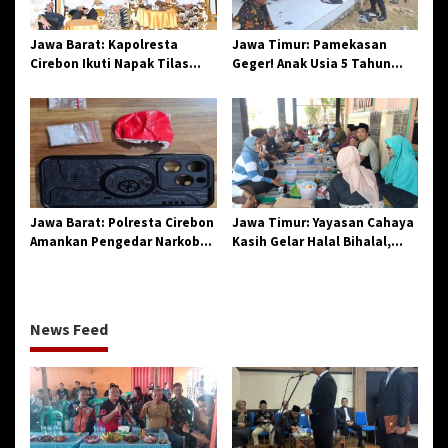
Jawa Barat: Kapolresta
Jawa Timur: Pamekasan
Cirebon Ikuti Napak Tilas
Geger! Anak Usia 5 Tahun
Hari Jadi ke-544, Teguhkan
Meninggal Dunia Diserang
Sinergi dan Pelestarian
Monyet
Sejarah
Jawa Barat: Polresta Cirebon
Jawa Timur: Yayasan Cahaya
Amankan Pengedar Narkoba
Kasih Gelar Halal Bihalal,
Jenis Sabu
Agendakan Program Baru
News Feed