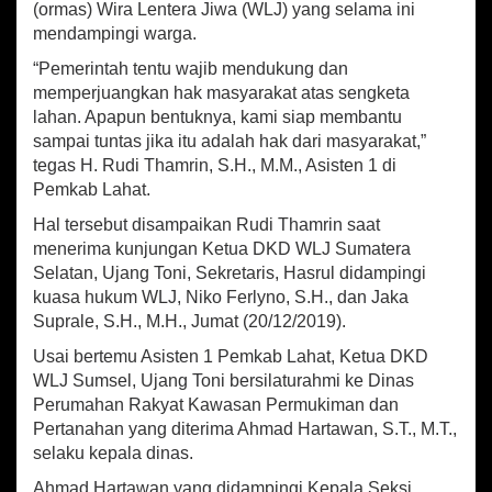
p
o
(ormas) Wira Lentera Jiwa (WLJ) yang selama ini
t
p
k
mendampingi warga.
u
S
“Pemerintah tentu wajib mendukung dan
e
memperjuangkan hak masyarakat atas sengketa
l
lahan. Apapun bentuknya, kami siap membantu
e
s
sampai tuntas jika itu adalah hak dari masyarakat,”
a
tegas H. Rudi Thamrin, S.H., M.M., Asisten 1 di
i
Pemkab Lahat.
k
a
Hal tersebut disampaikan Rudi Thamrin saat
n
menerima kunjungan Ketua DKD WLJ Sumatera
S
Selatan, Ujang Toni, Sekretaris, Hasrul didampingi
e
kuasa hukum WLJ, Niko Ferlyno, S.H., dan Jaka
n
Suprale, S.H., M.H., Jumat (20/12/2019).
g
k
Usai bertemu Asisten 1 Pemkab Lahat, Ketua DKD
e
WLJ Sumsel, Ujang Toni bersilaturahmi ke Dinas
t
Perumahan Rakyat Kawasan Permukiman dan
a
Pertanahan yang diterima Ahmad Hartawan, S.T., M.T.,
T
selaku kepala dinas.
a
n
Ahmad Hartawan yang didampingi Kepala Seksi