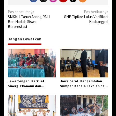
N
Pos sebelumnya
Pos berikutnya
SMKN 1 Tanah Abang PALI
GNP Tipikor Lulus Verifikasi
a
Beri Hadiah Siswa
Kesbangpol
v
Berprestasi
i
Jangan Lewatkan
g
a
s
i
p
o
Jawa Tengah: Perkuat
Jawa Barat: Pengambilan
s
Sinergi Ekonomi dan
Sumpah Kepala Sekolah dan
Spiritual, Paguyuban
PNS di Kota Tasikmalaya,
Jangkar Gelar Halal Bi Halal
Penegasan Integritas
di Losari
Aparatur Pendidikan dan
Birokrasi