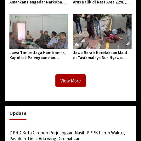
Amankan Pengedar Narkoba
Arus Balik di Rest Area 229B,
Jenis Sabu
Pastikan Pemudik Aman dan
Nyaman
Jawa Timur: Jaga Kamtibmas,
Jawa Barat: Kecelakaan Maut
Kapolsek Palengaan dan
di Tasikmalaya Dua Nyawa
Forkopimcam Silaturahmi ke
Melayang, Pelaku Kabur
Kediaman Pengasuh PP Sumur
Tengah
View More
Update
DPRD Kota Cirebon Perjuangkan Nasib PPPK Paruh Waktu,
Pastikan Tidak Ada yang Dirumahkan