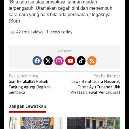
i
“Bila ada isu atau provokasi, jangan mudah
m
terpengaruh. Utamakan cegah dini dan menempuh
cara-cara yang baik bila ada persoalan,” tegasnya.
(Sup)
42 total views
, 1 views today
Ikuti Kami
N
Pos sebelumnya
Pos berikutnya
Giat Barakallah Polsek
Jawa Barat: Juara Nasional,
a
Tanjung Agung Bagikan
Fatma Ayu Trinanda Ukir
v
Sembako
Prestasi Lewat Pencak Silat
i
Jangan Lewatkan
g
a
s