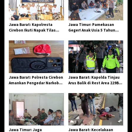
i
p
o
Jawa Barat: Kapolresta
Jawa Timur: Pamekasan
s
Cirebon Ikuti Napak Tilas
Geger! Anak Usia 5 Tahun
Hari Jadi ke-544, Teguhkan
Meninggal Dunia Diserang
Sinergi dan Pelestarian
Monyet
Sejarah
Jawa Barat: Polresta Cirebon
Jawa Barat: Kapolda Tinjau
Amankan Pengedar Narkoba
Arus Balik di Rest Area 229B,
Jenis Sabu
Pastikan Pemudik Aman dan
Nyaman
Jawa Timur: Jaga
Jawa Barat: Kecelakaan