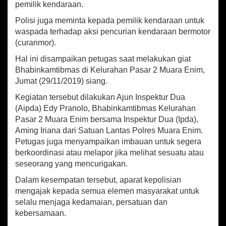
p
o
pemilik kendaraan.
C
p
k
u
Polisi juga meminta kepada pemilik kendaraan untuk
r
waspada terhadap aksi pencurian kendaraan bermotor
a
(curanmor).
n
m
Hal ini disampaikan petugas saat melakukan giat
o
Bhabinkamtibmas di Kelurahan Pasar 2 Muara Enim,
r
Jumat (29/11/2019) siang.
d
i
Kegiatan tersebut dilakukan Ajun Inspektur Dua
P
(Aipda) Edy Pranolo, Bhabinkamtibmas Kelurahan
a
Pasar 2 Muara Enim bersama Inspektur Dua (Ipda),
s
Aming Iriana dari Satuan Lantas Polres Muara Enim.
a
r
Petugas juga menyampaikan imbauan untuk segera
2
berkoordinasi atau melapor jika melihat sesuatu atau
M
seseorang yang mencurigakan.
u
a
Dalam kesempatan tersebut, aparat kepolisian
r
mengajak kepada semua elemen masyarakat untuk
a
selalu menjaga kedamaian, persatuan dan
E
kebersamaan.
n