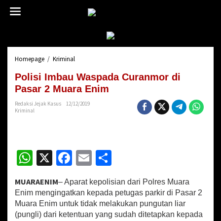
L
e
w
a
t
i
Homepage
/
Kriminal
P
k
o
e
Polisi Imbau Waspada Curanmor di
l
k
i
Pasar 2 Muara Enim
o
s
n
Redaksi Jejak Kasus
12/12/2019
i
t
Kriminal
I
e
m
n
b
a
W
X
Fa
E
S
u
W
h
ce
m
h
a
MUARAENIM
s
– Aparat kepolisian dari Polres Muara
at
b
ai
ar
p
Enim mengingatkan kepada petugas parkir di Pasar 2
sA
o
a
l
e
Muara Enim untuk tidak melakukan pungutan liar
d
(pungli) dari ketentuan yang sudah ditetapkan kepada
a