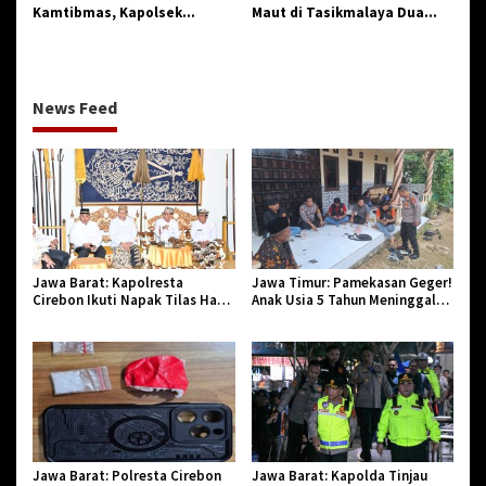
Kamtibmas, Kapolsek
Maut di Tasikmalaya Dua
Palengaan dan Forkopimcam
Nyawa Melayang, Pelaku
Silaturahmi ke Kediaman
Kabur
Pengasuh PP Sumur Tengah
News Feed
Jawa Barat: Kapolresta
Jawa Timur: Pamekasan Geger!
Cirebon Ikuti Napak Tilas Hari
Anak Usia 5 Tahun Meninggal
Jadi ke-544, Teguhkan Sinergi
Dunia Diserang Monyet
dan Pelestarian Sejarah
Jawa Barat: Polresta Cirebon
Jawa Barat: Kapolda Tinjau