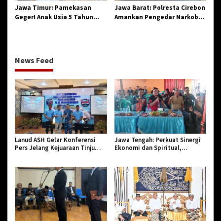
Jawa Timur: Pamekasan
Jawa Barat: Polresta Cirebon
Geger! Anak Usia 5 Tahun
Amankan Pengedar Narkoba
Meninggal Dunia Diserang
Jenis Sabu
Monyet
News Feed
Lanud ASH Gelar Konferensi
Jawa Tengah: Perkuat Sinergi
Pers Jelang Kejuaraan Tinju
Ekonomi dan Spiritual,
Amatir Piala Danlanud Tahun
Paguyuban Jangkar Gelar Halal
2026
Bi Halal di Losari