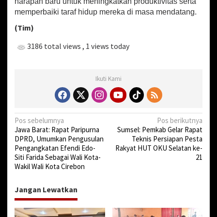
harapan baru untuk meningkatkan produktivitas serta
l
memperbaiki taraf hidup mereka di masa mendatang.
a
y
(Tim)
a
n
3186 total views
, 1 views today
d
i
T
e
Ikuti Kami
g
a
l
N
Pos sebelumnya
Pos berikutnya
Jawa Barat: Rapat Paripurna
Sumsel: Pemkab Gelar Rapat
a
DPRD, Umumkan Pengusulan
Teknis Persiapan Pesta
v
Pengangkatan Efendi Edo-
Rakyat HUT OKU Selatan ke-
Siti Farida Sebagai Wali Kota-
21
i
Wakil Wali Kota Cirebon
g
a
Jangan Lewatkan
s