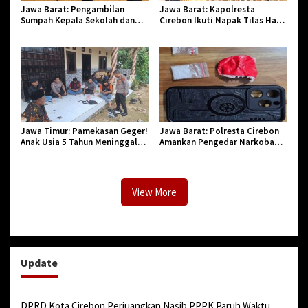
Jawa Barat: Pengambilan
Jawa Barat: Kapolresta
Sumpah Kepala Sekolah dan
Cirebon Ikuti Napak Tilas Hari
PNS di Kota Tasikmalaya,
Jadi ke-544, Teguhkan Sinergi
Penegasan Integritas Aparatur
dan Pelestarian Sejarah
Pendidikan dan Birokrasi
Jawa Timur: Pamekasan Geger!
Jawa Barat: Polresta Cirebon
Anak Usia 5 Tahun Meninggal
Amankan Pengedar Narkoba
Dunia Diserang Monyet
Jenis Sabu
View More
Update
DPRD Kota Cirebon Perjuangkan Nasib PPPK Paruh Waktu,