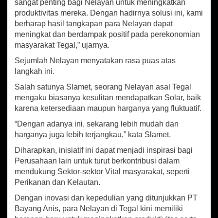
t
sangat penting bagi Nelayan untuk meningkatkan
r
produktivitas mereka. Dengan hadirnya solusi ini, kami
i
berharap hasil tangkapan para Nelayan dapat
D
meningkat dan berdampak positif pada perekonomian
u
masyarakat Tegal,” ujarnya.
k
u
Sejumlah Nelayan menyatakan rasa puas atas
n
langkah ini.
g
K
Salah satunya Slamet, seorang Nelayan asal Tegal
e
mengaku biasanya kesulitan mendapatkan Solar, baik
s
karena ketersediaan maupun harganya yang fluktuatif.
e
j
“Dengan adanya ini, sekarang lebih mudah dan
a
harganya juga lebih terjangkau,” kata Slamet.
h
t
Diharapkan, inisiatif ini dapat menjadi inspirasi bagi
e
Perusahaan lain untuk turut berkontribusi dalam
r
mendukung Sektor-sektor Vital masyarakat, seperti
a
Perikanan dan Kelautan.
a
n
Dengan inovasi dan kepedulian yang ditunjukkan PT
N
Bayang Anis, para Nelayan di Tegal kini memiliki
e