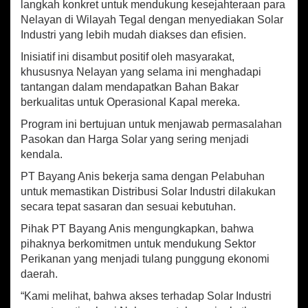
at
b
ai
ar
langkah konkret untuk mendukung kesejahteraan para
g
sA
o
l
e
Nelayan di Wilayah Tegal dengan menyediakan Solar
A
Industri yang lebih mudah diakses dan efisien.
n
p
o
i
Inisiatif ini disambut positif oleh masyarakat,
p
k
s
khususnya Nelayan yang selama ini menghadapi
S
tantangan dalam mendapatkan Bahan Bakar
e
d
berkualitas untuk Operasional Kapal mereka.
i
Program ini bertujuan untuk menjawab permasalahan
a
Pasokan dan Harga Solar yang sering menjadi
k
a
kendala.
n
PT Bayang Anis bekerja sama dengan Pelabuhan
S
untuk memastikan Distribusi Solar Industri dilakukan
o
l
secara tepat sasaran dan sesuai kebutuhan.
a
Pihak PT Bayang Anis mengungkapkan, bahwa
r
pihaknya berkomitmen untuk mendukung Sektor
I
n
Perikanan yang menjadi tulang punggung ekonomi
d
daerah.
u
“Kami melihat, bahwa akses terhadap Solar Industri
s