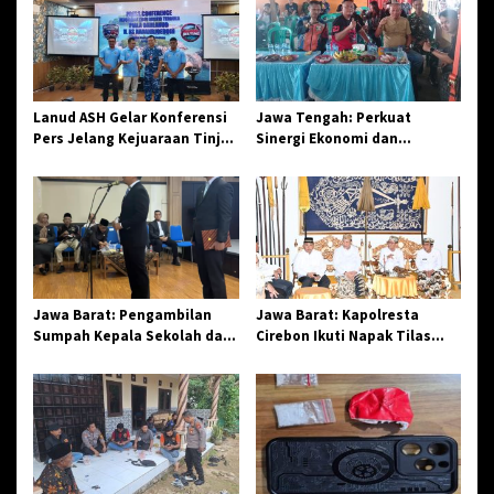
i
p
o
s
Lanud ASH Gelar Konferensi
Jawa Tengah: Perkuat
Pers Jelang Kejuaraan Tinju
Sinergi Ekonomi dan
Amatir Piala Danlanud Tahun
Spiritual, Paguyuban
2026
Jangkar Gelar Halal Bi Halal
di Losari
Jawa Barat: Pengambilan
Jawa Barat: Kapolresta
Sumpah Kepala Sekolah dan
Cirebon Ikuti Napak Tilas
PNS di Kota Tasikmalaya,
Hari Jadi ke-544, Teguhkan
Penegasan Integritas
Sinergi dan Pelestarian
Aparatur Pendidikan dan
Sejarah
Birokrasi