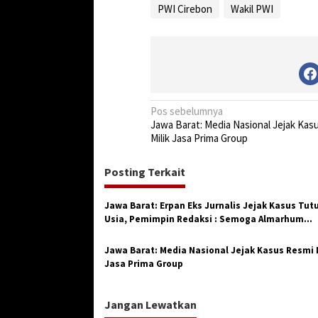
PWI Cirebon
Wakil PWI
N
Pos sebelumnya
Jawa Barat: Media Nasional Jejak Kas
a
Milik Jasa Prima Group
v
i
Posting Terkait
g
Jawa Barat: Erpan Eks Jurnalis Jejak Kasus Tut
a
Usia, Pemimpin Redaksi : Semoga Almarhum
s
Mendapat Limpahan Rahmat-Nya
i
Jawa Barat: Media Nasional Jejak Kasus Resmi M
Jasa Prima Group
p
o
Jangan Lewatkan
s