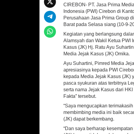
n
k
CIREBON- PT. Jasa Prima Media
at
b
ai
ar
K
Indonesia (PWI) Cirebon di Kanto
e
sA
o
l
e
Perusahaan Jasa Prima Group di
K
Barat pada Selasa siang (10-9-2
p
o
a
n
Kegiatan yang berlangsung dalam
p
k
t
Alamsyah dan Wakil Ketua PWI I
o
Kasus (JK) Hj. Ratu Ayu Suharti
r
Media Jejak Kasus (JK) Omika.
M
e
Ayu Suhartini, Pimred Media Je
d
apresiasinya kepada PWI Cirebo
i
kepada Media Jejak Kasus (JK) y
a
R
pasca syukuran atas terbitnya L
e
serta nama Jejak Kasus dari HK
d
Fakta” tersebut.
a
k
“Saya mengucapkan terimakasih
s
membimbing media ini baik secar
i
(JK) dapat berkembang.
J
e
“Dan saya berharap kesempatan i
j