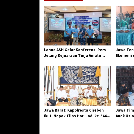
Lanud ASH Gelar Konferensi Pers
Jawa Teng
Jelang Kejuaraan Tinju Amatir
Ekonomi d
Piala Danlanud Tahun 2026
Jangkar G
Losari
Jawa Barat: Kapolresta Cirebon
Jawa Tim
Ikuti Napak Tilas Hari Jadi ke-544,
Anak Usia
Teguhkan Sinergi dan Pelestarian
Diserang
Sejarah