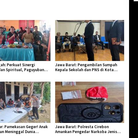
ah: Perkuat Sinergi
Jawa Barat: Pengambilan Sumpah
an Spiritual, Paguyuban
Kepala Sekolah dan PNS di Kota
lar Halal Bi Halal di Losari
Tasikmalaya, Penegasan Integritas
Aparatur Pendidikan dan Birokrasi
r: Pamekasan Geger! Anak
Jawa Barat: Polresta Cirebon
hun Meninggal Dunia
Amankan Pengedar Narkoba Jenis
Monyet
Sabu