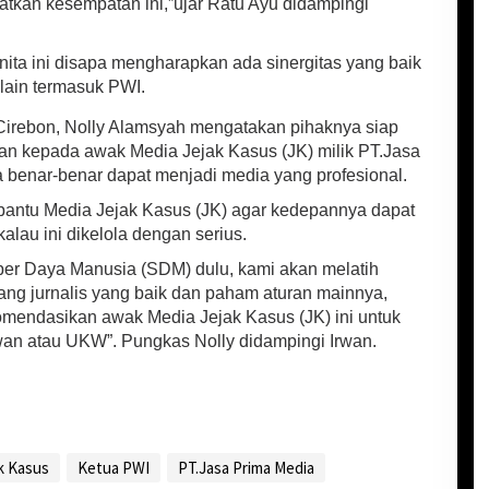
tkan kesempatan ini,”ujar Ratu Ayu didampingi
ita ini disapa mengharapkan ada sinergitas yang baik
lain termasuk PWI.
irebon, Nolly Alamsyah mengatakan pihaknya siap
 kepada awak Media Jejak Kasus (JK) milik PT.Jasa
 benar-benar dapat menjadi media yang profesional.
bantu Media Jejak Kasus (JK) agar kedepannya dapat
alau ini dikelola dengan serius.
ber Daya Manusia (SDM) dulu, kami akan melatih
ng jurnalis yang baik dan paham aturan mainnya,
omendasikan awak Media Jejak Kasus (JK) ini untuk
wan atau UKW”. Pungkas Nolly didampingi Irwan.
k Kasus
Ketua PWI
PT.Jasa Prima Media