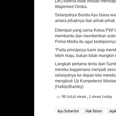
(JK) karena tidak mudah mendapa
a
Wapimred Omika.
k
K
Selanjutnya Bunda Ayu biasa wan
a
antara pihaknya dan pihak-pihak 
s
u
Ditempat yang sama Ketua PWI C
s
membantu dan memberikan arahan
(
Prima Media itu agar kedepannya
J
K
“Pada prinsipnya kami siap mem
)
lebih maju, bukan tidak mungkin k
Langkah pertama tentu dari Sum
mereka bagaimana menjadi seora
selanjutnya ke depan kita merek
mengikuti Uji Kompetensi Warta
(Hafidz/Bamby)
96 total views
, 1 views today
Ayu Suhartini
Hak Paten
Jeja