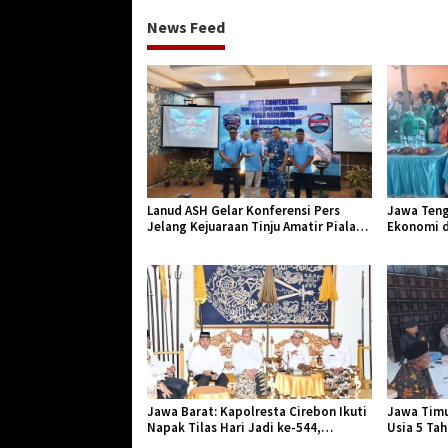
News Feed
Lanud ASH Gelar Konferensi Pers
Jawa Teng
Jelang Kejuaraan Tinju Amatir Piala
Ekonomi d
Danlanud Tahun 2026
Jangkar Ge
Jawa Barat: Kapolresta Cirebon Ikuti
Jawa Timu
Napak Tilas Hari Jadi ke-544,
Usia 5 Ta
Teguhkan Sinergi dan Pelestarian
Diserang 