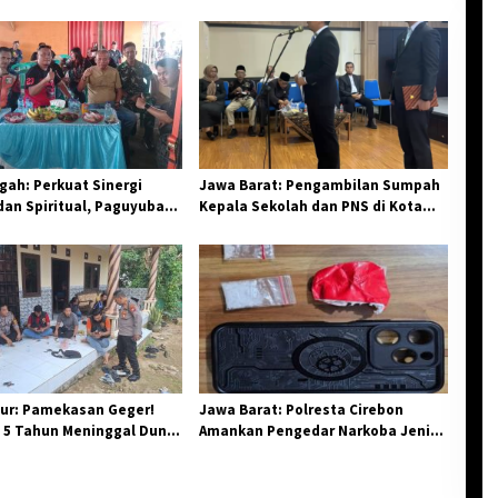
ah: Perkuat Sinergi
Jawa Barat: Pengambilan Sumpah
an Spiritual, Paguyuban
Kepala Sekolah dan PNS di Kota
elar Halal Bi Halal di
Tasikmalaya, Penegasan
Integritas Aparatur Pendidikan dan
Birokrasi
ur: Pamekasan Geger!
Jawa Barat: Polresta Cirebon
 5 Tahun Meninggal Dunia
Amankan Pengedar Narkoba Jenis
 Monyet
Sabu