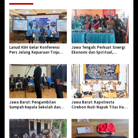
Lanud ASH Gelar Konferensi
Jawa Tengah: Perkuat Sinergi
Pers Jelang Kejuaraan Tinju
Ekonomi dan Spiritual,
Amatir Piala Danlanud Tahun
Paguyuban Jangkar Gelar Halal
2026
Bi Halal di Losari
Jawa Barat: Pengambilan
Jawa Barat: Kapolresta
Sumpah Kepala Sekolah dan
Cirebon Ikuti Napak Tilas Hari
PNS di Kota Tasikmalaya,
Jadi ke-544, Teguhkan Sinergi
Penegasan Integritas Aparatur
dan Pelestarian Sejarah
Pendidikan dan Birokrasi