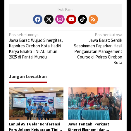
e
Ikuti Kami
b
o
n
N
Pos sebelumnya
Pos berikutnya
Jawa Barat: Wujud Sinergitas,
Jawa Barat: Serdik
a
Kapolres Cirebon Kota Hadiri
Sespimmen Paparkan Hasil
v
Karya Bhakti TNI AL Tahun
Pengamatan Management
2025 di Pantai Mundu
Course di Polres Cirebon
i
Kota
g
a
Jangan Lewatkan
s
i
p
o
s
Lanud ASH Gelar Konferensi
Jawa Tengah: Perkuat
Pers Jelang Kejuaraan Tinju
Sinergi Ekonomi dan