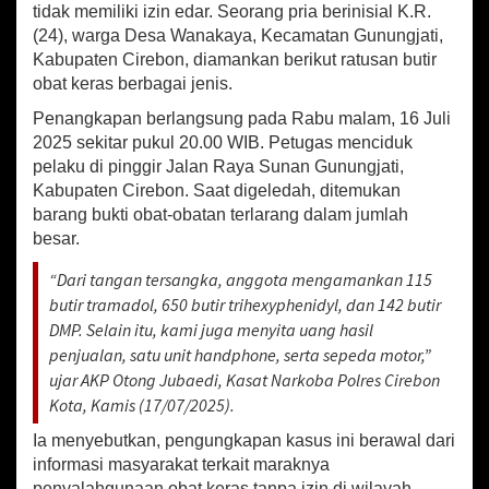
tidak memiliki izin edar. Seorang pria berinisial K.R.
p
o
u
(24), warga Desa Wanakaya, Kecamatan Gunungjati,
t
p
k
i
Kabupaten Cirebon, diamankan berikut ratusan butir
r
obat keras berbagai jenis.
O
Penangkapan berlangsung pada Rabu malam, 16 Juli
b
a
2025 sekitar pukul 20.00 WIB. Petugas menciduk
t
pelaku di pinggir Jalan Raya Sunan Gunungjati,
K
Kabupaten Cirebon. Saat digeledah, ditemukan
e
barang bukti obat-obatan terlarang dalam jumlah
r
besar.
a
s
“Dari tangan tersangka, anggota mengamankan 115
D
butir tramadol, 650 butir trihexyphenidyl, dan 142 butir
i
a
DMP. Selain itu, kami juga menyita uang hasil
m
penjualan, satu unit handphone, serta sepeda motor,”
a
ujar AKP Otong Jubaedi, Kasat Narkoba Polres Cirebon
n
Kota, Kamis (17/07/2025).
k
a
Ia menyebutkan, pengungkapan kasus ini berawal dari
n
informasi masyarakat terkait maraknya
,
penyalahgunaan obat keras tanpa izin di wilayah