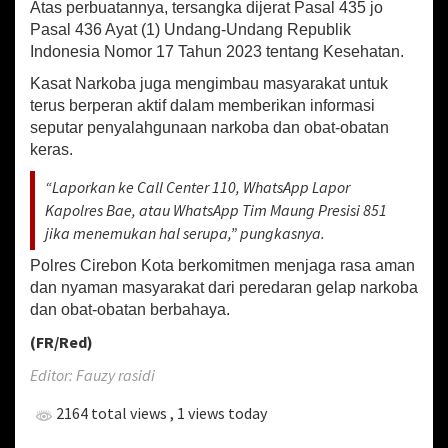
Atas perbuatannya, tersangka dijerat Pasal 435 jo
a
Pasal 436 Ayat (1) Undang-Undang Republik
n
g
Indonesia Nomor 17 Tahun 2023 tentang Kesehatan.
P
Kasat Narkoba juga mengimbau masyarakat untuk
e
terus berperan aktif dalam memberikan informasi
m
u
seputar penyalahgunaan narkoba dan obat-obatan
d
keras.
a
d
“Laporkan ke Call Center 110, WhatsApp Lapor
i
Kapolres Bae, atau WhatsApp Tim Maung Presisi 851
G
jika menemukan hal serupa,” pungkasnya.
u
n
Polres Cirebon Kota berkomitmen menjaga rasa aman
u
dan nyaman masyarakat dari peredaran gelap narkoba
n
dan obat-obatan berbahaya.
g
j
(FR/Red)
a
t
Editor: Fauzy rasidi
i
C
2164 total views
, 1 views today
i
r