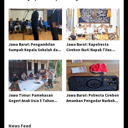
Amatir Piala Danlanud Tahun
Spiritual, Paguyuban
2026
Jangkar Gelar Halal Bi Halal
di Losari
Jawa Barat: Pengambilan
Jawa Barat: Kapolresta
Sumpah Kepala Sekolah dan
Cirebon Ikuti Napak Tilas
PNS di Kota Tasikmalaya,
Hari Jadi ke-544, Teguhkan
Penegasan Integritas
Sinergi dan Pelestarian
Aparatur Pendidikan dan
Sejarah
Birokrasi
Jawa Timur: Pamekasan
Jawa Barat: Polresta Cirebon
Geger! Anak Usia 5 Tahun
Amankan Pengedar Narkoba
Meninggal Dunia Diserang
Jenis Sabu
Monyet
News Feed