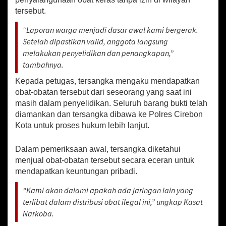
S
tersebut.
a
t
“Laporan warga menjadi dasar awal kami bergerak.
r
e
Setelah dipastikan valid, anggota langsung
s
melakukan penyelidikan dan penangkapan,”
n
tambahnya.
a
r
Kepada petugas, tersangka mengaku mendapatkan
k
obat-obatan tersebut dari seseorang yang saat ini
o
masih dalam penyelidikan. Seluruh barang bukti telah
b
diamankan dan tersangka dibawa ke Polres Cirebon
a
Kota untuk proses hukum lebih lanjut.
T
a
n
Dalam pemeriksaan awal, tersangka diketahui
g
menjual obat-obatan tersebut secara eceran untuk
k
mendapatkan keuntungan pribadi.
a
p
“Kami akan dalami apakah ada jaringan lain yang
S
terlibat dalam distribusi obat ilegal ini,” ungkap Kasat
e
o
Narkoba.
r