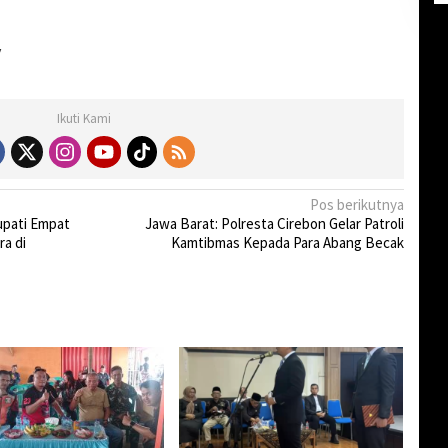
y
Ikuti Kami
Pos berikutnya
upati Empat
Jawa Barat: Polresta Cirebon Gelar Patroli
a di
Kamtibmas Kepada Para Abang Becak