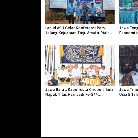
Lanud ASH Gelar Konferensi Pers
Jawa Teng
Jelang Kejuaraan Tinju Amatir Piala
Ekonomi d
Danlanud Tahun 2026
Jangkar Ge
Jawa Barat: Kapolresta Cirebon Ikuti
Jawa Timu
Napak Tilas Hari Jadi ke-544,
Usia 5 Ta
Teguhkan Sinergi dan Pelestarian
Diserang 
Sejarah