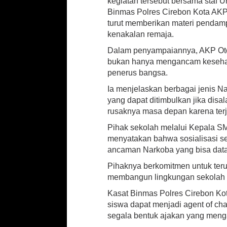
kegiatan tersebut bersama staf U
s
Binmas Polres Cirebon Kota AKP
w
turut memberikan materi pendam
a
S
kenakalan remaja.
M
Dalam penyampaiannya, AKP Ot
K
bukan hanya mengancam kesehatan
N
1
penerus bangsa.
C
Ia menjelaskan berbagai jenis Na
i
yang dapat ditimbulkan jika disa
r
e
rusaknya masa depan karena terj
b
Pihak sekolah melalui Kepala SM
o
menyatakan bahwa sosialisasi se
n
ancaman Narkoba yang bisa datan
Pihaknya berkomitmen untuk teru
membangun lingkungan sekolah y
Kasat Binmas Polres Cirebon Ko
siswa dapat menjadi agent of c
segala bentuk ajakan yang men