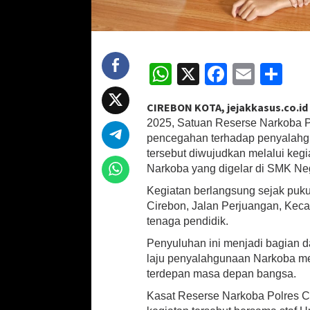
u
l
u
h
a
W
X
Fa
E
S
n
h
ce
m
h
B
a
CIREBON KOTA, jejakkasus.co.id
at
b
ai
ar
h
2025, Satuan Reserse Narkoba P
a
sA
o
l
e
pencegahan terhadap penyalahgu
y
tersebut diwujudkan melalui keg
p
o
a
Narkoba yang digelar di SMK Neg
N
p
k
a
Kegiatan berlangsung sejak puk
r
Cirebon, Jalan Perjuangan, Keca
k
tenaga pendidik.
o
b
Penyuluhan ini menjadi bagian da
a
laju penyalahgunaan Narkoba mel
k
terdepan masa depan bangsa.
e
S
Kasat Reserse Narkoba Polres 
i