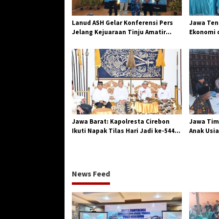
o
s
Lanud ASH Gelar Konferensi Pers
Jawa Teng
Jelang Kejuaraan Tinju Amatir
Ekonomi d
Piala Danlanud Tahun 2026
Jangkar G
Losari
Jawa Barat: Kapolresta Cirebon
Jawa Tim
Ikuti Napak Tilas Hari Jadi ke-544,
Anak Usia
Teguhkan Sinergi dan Pelestarian
Diserang
Sejarah
News Feed