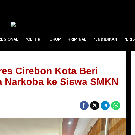
REGIONAL
POLITIK
HUKUM
KRIMINAL
PENDIDIKAN
PERI
res Cirebon Kota Beri
a Narkoba ke Siswa SMKN