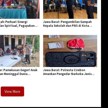
ah: Perkuat Sinergi
Jawa Barat: Pengambilan Sumpah
an Spiritual, Paguyuban
Kepala Sekolah dan PNS di Kota
lar Halal Bi Halal di Losari
Tasikmalaya, Penegasan Integritas
Aparatur Pendidikan dan Birokrasi
r: Pamekasan Geger! Anak
Jawa Barat: Polresta Cirebon
hun Meninggal Dunia
Amankan Pengedar Narkoba Jenis
Monyet
Sabu
View More