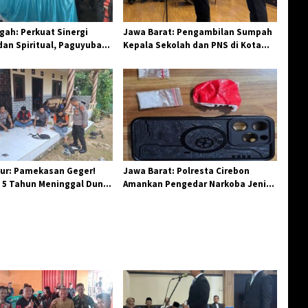
ah: Perkuat Sinergi
Jawa Barat: Pengambilan Sumpah
an Spiritual, Paguyuban
Kepala Sekolah dan PNS di Kota
elar Halal Bi Halal di
Tasikmalaya, Penegasan
Integritas Aparatur Pendidikan dan
Birokrasi
ur: Pamekasan Geger!
Jawa Barat: Polresta Cirebon
 5 Tahun Meninggal Dunia
Amankan Pengedar Narkoba Jenis
 Monyet
Sabu