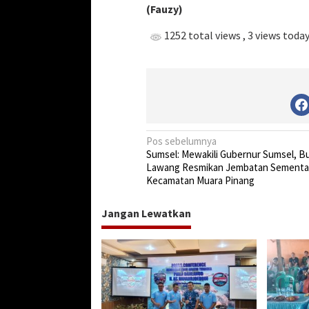
(Fauzy)
1252 total views
, 3 views toda
N
Pos sebelumnya
Sumsel: Mewakili Gubernur Sumsel, B
a
Lawang Resmikan Jembatan Sementar
v
Kecamatan Muara Pinang
i
Jangan Lewatkan
g
a
s
i
p