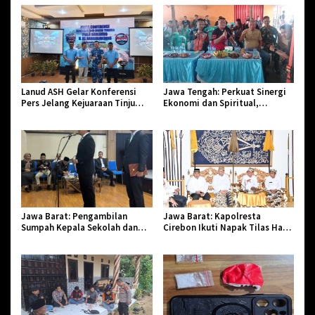
Lanud ASH Gelar Konferensi
Jawa Tengah: Perkuat Sinergi
Pers Jelang Kejuaraan Tinju
Ekonomi dan Spiritual,
Amatir Piala Danlanud Tahun
Paguyuban Jangkar Gelar Halal
2026
Bi Halal di Losari
Jawa Barat: Pengambilan
Jawa Barat: Kapolresta
Sumpah Kepala Sekolah dan
Cirebon Ikuti Napak Tilas Hari
PNS di Kota Tasikmalaya,
Jadi ke-544, Teguhkan Sinergi
Penegasan Integritas Aparatur
dan Pelestarian Sejarah
Pendidikan dan Birokrasi