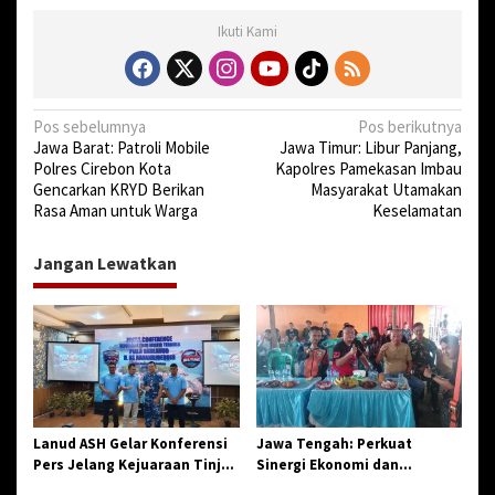
Ikuti Kami
N
Pos sebelumnya
Pos berikutnya
Jawa Barat: Patroli Mobile
Jawa Timur: Libur Panjang,
a
Polres Cirebon Kota
Kapolres Pamekasan Imbau
v
Gencarkan KRYD Berikan
Masyarakat Utamakan
Rasa Aman untuk Warga
Keselamatan
i
g
Jangan Lewatkan
a
s
i
p
o
s
Lanud ASH Gelar Konferensi
Jawa Tengah: Perkuat
Pers Jelang Kejuaraan Tinju
Sinergi Ekonomi dan
Amatir Piala Danlanud Tahun
Spiritual, Paguyuban