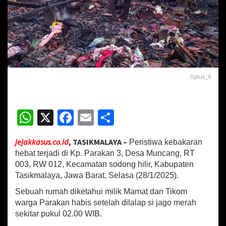
h
W
a
r
g
a
P
a
Oplus_0
r
a
k
W
X
Fa
E
S
a
n
h
ce
m
h
T
jejakkasus.co.id
, TASIKMALAYA –
a
Peristiwa kebakaran
at
b
ai
ar
s
hebat terjadi di Kp. Parakan 3, Desa Muncang, RT
sA
o
l
e
i
003, RW 012, Kecamatan sodong hilir, Kabupaten
k
Tasikmalaya, Jawa Barat, Selasa (28/1/2025).
p
o
m
a
Sebuah rumah diketahui milik Mamat dan Tikom
p
k
l
warga Parakan habis setelah dilalap si jago merah
a
sekitar pukul 02.00 WIB.
y