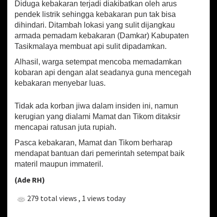
a
Diduga kebakaran terjadi diakibatkan oleh arus
H
pendek listrik sehingga kebakaran pun tak bisa
a
dihindari. Ditambah lokasi yang sulit dijangkau
b
armada pemadam kebakaran (Damkar) Kabupaten
i
Tasikmalaya membuat api sulit dipadamkan.
s
D
Alhasil, warga setempat mencoba memadamkan
i
kobaran api dengan alat seadanya guna mencegah
l
kebakaran menyebar luas.
a
l
a
Tidak ada korban jiwa dalam insiden ini, namun
p
kerugian yang dialami Mamat dan Tikom ditaksir
S
mencapai ratusan juta rupiah.
i
J
Pasca kebakaran, Mamat dan Tikom berharap
a
mendapat bantuan dari pemerintah setempat baik
g
materil maupun immateril.
o
M
(Ade RH)
e
r
279 total views
, 1 views today
a
h