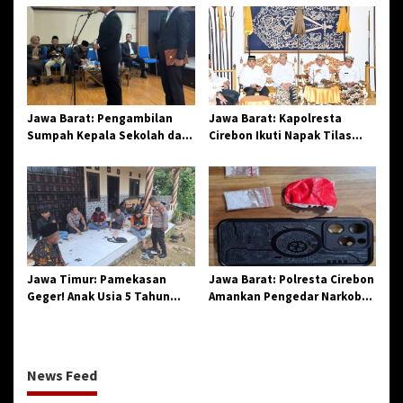
2026
Jangkar Gelar Halal Bi Halal
di Losari
Jawa Barat: Pengambilan
Jawa Barat: Kapolresta
Sumpah Kepala Sekolah dan
Cirebon Ikuti Napak Tilas
PNS di Kota Tasikmalaya,
Hari Jadi ke-544, Teguhkan
Penegasan Integritas
Sinergi dan Pelestarian
Aparatur Pendidikan dan
Sejarah
Birokrasi
Jawa Timur: Pamekasan
Jawa Barat: Polresta Cirebon
Geger! Anak Usia 5 Tahun
Amankan Pengedar Narkoba
Meninggal Dunia Diserang
Jenis Sabu
Monyet
News Feed