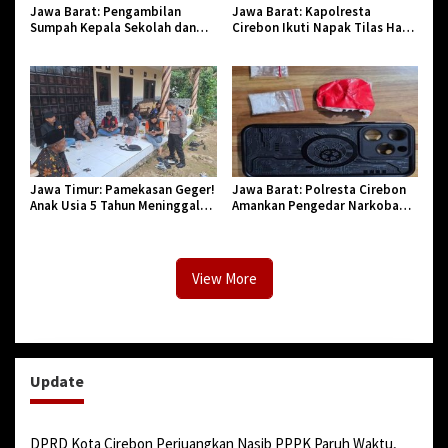
Jawa Barat: Pengambilan
Jawa Barat: Kapolresta
Sumpah Kepala Sekolah dan
Cirebon Ikuti Napak Tilas Hari
PNS di Kota Tasikmalaya,
Jadi ke-544, Teguhkan Sinergi
Penegasan Integritas Aparatur
dan Pelestarian Sejarah
Pendidikan dan Birokrasi
Jawa Timur: Pamekasan Geger!
Jawa Barat: Polresta Cirebon
Anak Usia 5 Tahun Meninggal
Amankan Pengedar Narkoba
Dunia Diserang Monyet
Jenis Sabu
View More
Update
DPRD Kota Cirebon Perjuangkan Nasib PPPK Paruh Waktu,