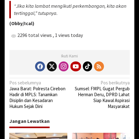
“Jika kita lambat mengikuti perkembangan, kita akan
tertinggal,” tutupnya.
(Obby/Ical)
2296 total views
, 1 views today
Ikuti Kami
N
Pos sebelumnya
Pos berikutnya
Jawa Barat: Polresta Cirebon
Sumsel: FMPL Gugat Pergub
a
Hadir di MPLS: Tanamkan
Herman Deru, DPRD Lahat
v
Disiplin dan Kesadaran
Siap Kawal Aspirasi
Hukum Sejak Dini
Masyarakat
i
g
Jangan Lewatkan
a
s