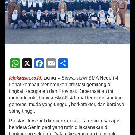
k
i
r
S
e
j
u
m
l
a
W
X
Fa
E
S
h
P
h
ce
m
h
r
jejakkasus.co.id
, LAHAT –
Siswa-siswi SMA Negeri 4
e
at
b
ai
ar
s
Lahat kembali menorehkan prestasi gemilang di
sA
o
l
e
t
tingkat Kabupaten dan Provinsi. Keberhasilan ini
a
menjadi bukti bahwa SMAN 4 Lahat terus melahirkan
p
o
s
generasi muda yang unggul, berkarakter, dan berdaya
i
p
k
saing tinggi.
T
i
Prestasi tersebut diumumkan secara resmi usai apel
n
bendera Senin pagi yang rutin dilaksanakan di
g
lingkungan sekolah. Dalam kesempatan itu, pihak