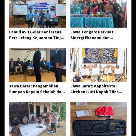
i
p
o
s
Lanud ASH Gelar Konferensi
Jawa Tengah: Perkuat
Pers Jelang Kejuaraan Tinju
Sinergi Ekonomi dan
Amatir Piala Danlanud Tahun
Spiritual, Paguyuban
2026
Jangkar Gelar Halal Bi Halal
di Losari
Jawa Barat: Pengambilan
Jawa Barat: Kapolresta
Sumpah Kepala Sekolah dan
Cirebon Ikuti Napak Tilas
PNS di Kota Tasikmalaya,
Hari Jadi ke-544, Teguhkan
Penegasan Integritas
Sinergi dan Pelestarian
Aparatur Pendidikan dan
Sejarah
Birokrasi