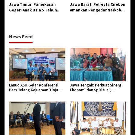
Jawa Timur: Pamekasan
Jawa Barat: Polresta Cirebon
Geger! Anak Usia 5 Tahun
Amankan Pengedar Narkoba
Meninggal Dunia Diserang
Jenis Sabu
Monyet
News Feed
Lanud ASH Gelar Konferensi
Jawa Tengah: Perkuat Sinergi
Pers Jelang Kejuaraan Tinju
Ekonomi dan Spiritual,
Amatir Piala Danlanud Tahun
Paguyuban Jangkar Gelar Halal
2026
Bi Halal di Losari