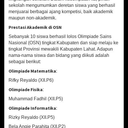
k
sekolah mengumumkan deretan siswa yang berhasil
a
menjuarai berbagai ajang kompetisi, baik akademik
t
K
maupun non-akademik.
a
Prestasi Akademik di OSN
b
u
Sebanyak 10 siswa berhasil lolos Olimpiade Sains
p
Nasional (OSN) tingkat Kabupaten dan siap melaju ke
a
tingkat Provinsi mewakili Kabupaten Lahat. Adapun
t
e
nama-nama siswa dan bidang yang diikuti adalah
n
sebagai berikut:
d
Olimpiade Matematika
:
a
n
Rifky Reyaldo (XII.P6)
P
r
Olimpiade Fisika
:
o
v
Muhammad Fadhil (XII.P5)
i
Olimpiade Informatika
:
n
s
Rizky Reyaldo (XII.P5)
i
Bela Angie Parahita (XII.P2)