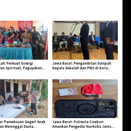
ah: Perkuat Sinergi
Jawa Barat: Pengambilan Sumpah
an Spiritual, Paguyuban
Kepala Sekolah dan PNS di Kota
lar Halal Bi Halal di Losari
Tasikmalaya, Penegasan Integritas
Aparatur Pendidikan dan Birokrasi
r: Pamekasan Geger! Anak
Jawa Barat: Polresta Cirebon
hun Meninggal Dunia
Amankan Pengedar Narkoba Jenis