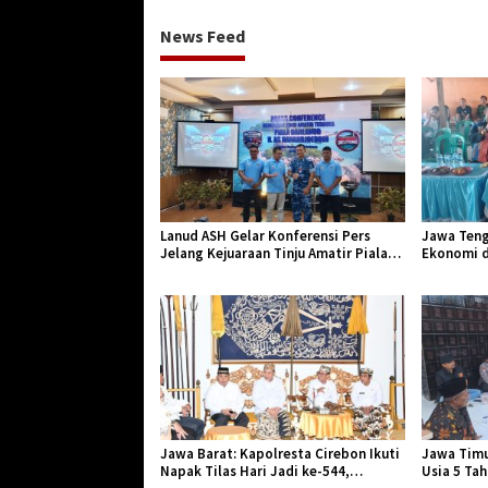
News Feed
Lanud ASH Gelar Konferensi Pers
Jawa Teng
Jelang Kejuaraan Tinju Amatir Piala
Ekonomi d
Danlanud Tahun 2026
Jangkar Ge
Jawa Barat: Kapolresta Cirebon Ikuti
Jawa Timu
Napak Tilas Hari Jadi ke-544,
Usia 5 Ta