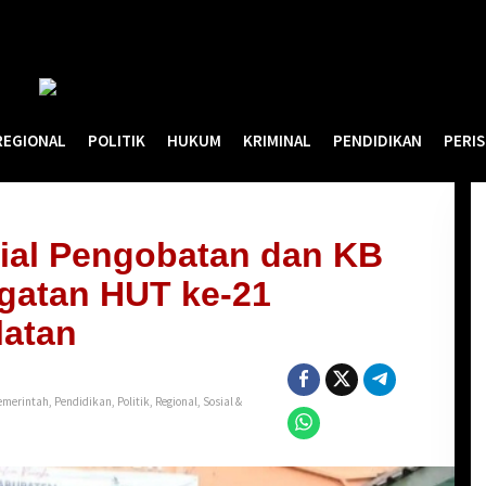
REGIONAL
POLITIK
HUKUM
KRIMINAL
PENDIDIKAN
PERI
sial Pengobatan dan KB
ngatan HUT ke-21
latan
emerintah
,
Pendidikan
,
Politik
,
Regional
,
Sosial &