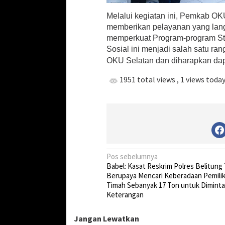
Melalui kegiatan ini, Pemkab O
memberikan pelayanan yang lang
memperkuat Program-program Str
Sosial ini menjadi salah satu r
OKU Selatan dan diharapkan dapa
1951 total views
, 1 views toda
N
Pos sebelumnya
Babel: Kasat Reskrim Polres Belitung
a
Berupaya Mencari Keberadaan Pemilik
v
Timah Sebanyak 17 Ton untuk Diminta
Keterangan
i
g
Jangan Lewatkan