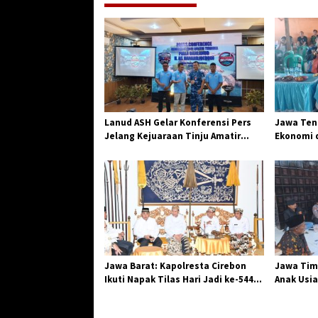
a
s
i
p
o
s
Lanud ASH Gelar Konferensi Pers
Jawa Teng
Jelang Kejuaraan Tinju Amatir
Ekonomi d
Piala Danlanud Tahun 2026
Jangkar G
Losari
Jawa Barat: Kapolresta Cirebon
Jawa Tim
Ikuti Napak Tilas Hari Jadi ke-544,
Anak Usia
Teguhkan Sinergi dan Pelestarian
Diserang
Sejarah