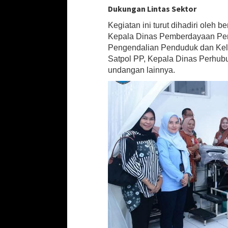
-
Dukungan Lintas Sektor
2
1
Kegiatan ini turut dihadiri oleh 
K
Kepala Dinas Pemberdayaan Per
a
Pengendalian Penduduk dan Kelu
b
Satpol PP, Kepala Dinas Perhub
u
undangan lainnya.
p
a
t
e
n
O
K
U
S
e
l
a
t
a
n