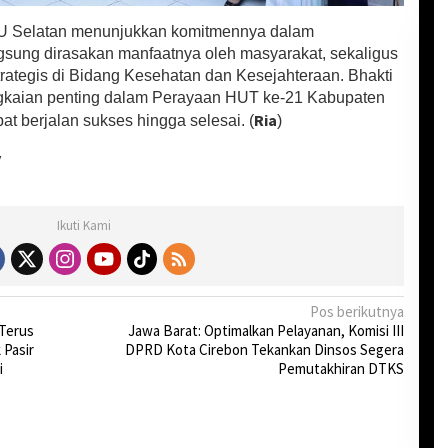
KU Selatan menunjukkan komitmennya dalam
sung dirasakan manfaatnya oleh masyarakat, sekaligus
ategis di Bidang Kesehatan dan Kesejahteraan. Bhakti
angkaian penting dalam Perayaan HUT ke-21 Kabupaten
Ria
t berjalan sukses hingga selesai. (
)
y
Ikuti Kami
Pos berikutnya
 Terus
Jawa Barat: Optimalkan Pelayanan, Komisi III
 Pasir
DPRD Kota Cirebon Tekankan Dinsos Segera
i
Pemutakhiran DTKS