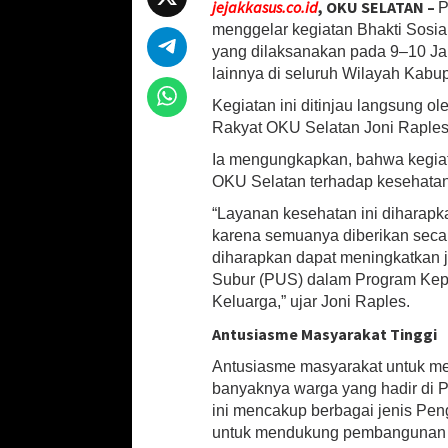
jejakkasus.co.id
, OKU SELATAN –
P
at
b
ai
ar
i
menggelar kegiatan Bhakti Sosia
s
sA
o
l
e
yang dilaksanakan pada 9–10 J
W
lainnya di seluruh Wilayah Kabu
a
p
o
r
Kegiatan ini ditinjau langsung 
p
k
n
Rakyat OKU Selatan Joni Raples,
a
i
Ia mengungkapkan, bahwa kegiat
P
OKU Selatan terhadap kesehatan
e
r
“Layanan kesehatan ini diharapk
i
karena semuanya diberikan secar
n
diharapkan dapat meningkatkan j
g
Subur (PUS) dalam Program Ke
a
Keluarga,” ujar Joni Raples.
t
a
Antusiasme Masyarakat Tinggi
n
H
Antusiasme masyarakat untuk meman
U
banyaknya warga yang hadir di
T
ini mencakup berbagai jenis Pen
k
untuk mendukung pembangunan K
e