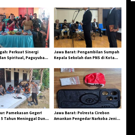
ah: Perkuat Sinergi
Jawa Barat: Pengambilan Sumpah
an Spiritual, Paguyuban
Kepala Sekolah dan PNS di Kota
elar Halal Bi Halal di
Tasikmalaya, Penegasan
Integritas Aparatur Pendidikan dan
Birokrasi
ur: Pamekasan Geger!
Jawa Barat: Polresta Cirebon
 5 Tahun Meninggal Dunia
Amankan Pengedar Narkoba Jenis
 Monyet
Sabu