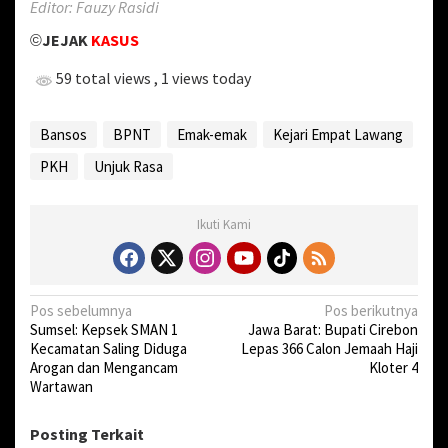
Editor: Fauzy Rasidi
JEJAK
KASUS
©
59 total views
, 1 views today
Bansos
BPNT
Emak-emak
Kejari Empat Lawang
PKH
Unjuk Rasa
Ikuti Kami
N
Pos sebelumnya
Pos berikutnya
Sumsel: Kepsek SMAN 1
Jawa Barat: Bupati Cirebon
a
Kecamatan Saling Diduga
Lepas 366 Calon Jemaah Haji
v
Arogan dan Mengancam
Kloter 4
Wartawan
i
g
Posting Terkait