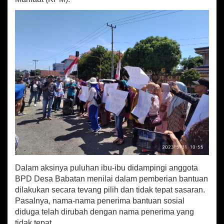
r
u
d
u
k
K
e
j
a
r
i
E
m
p
a
t
L
a
Dalam aksinya puluhan ibu-ibu didampingi anggota
w
BPD Desa Babatan menilai dalam pemberian bantuan
a
dilakukan secara tevang pilih dan tidak tepat sasaran.
n
Pasalnya, nama-nama penerima bantuan sosial
g
diduga telah dirubah dengan nama penerima yang
tidak tepat.