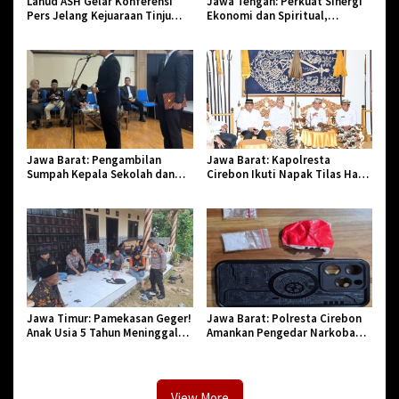
Lanud ASH Gelar Konferensi
Jawa Tengah: Perkuat Sinergi
Pers Jelang Kejuaraan Tinju
Ekonomi dan Spiritual,
Amatir Piala Danlanud Tahun
Paguyuban Jangkar Gelar Halal
2026
Bi Halal di Losari
Jawa Barat: Pengambilan
Jawa Barat: Kapolresta
Sumpah Kepala Sekolah dan
Cirebon Ikuti Napak Tilas Hari
PNS di Kota Tasikmalaya,
Jadi ke-544, Teguhkan Sinergi
Penegasan Integritas Aparatur
dan Pelestarian Sejarah
Pendidikan dan Birokrasi
Jawa Timur: Pamekasan Geger!
Jawa Barat: Polresta Cirebon
Anak Usia 5 Tahun Meninggal
Amankan Pengedar Narkoba
Dunia Diserang Monyet
Jenis Sabu
View More