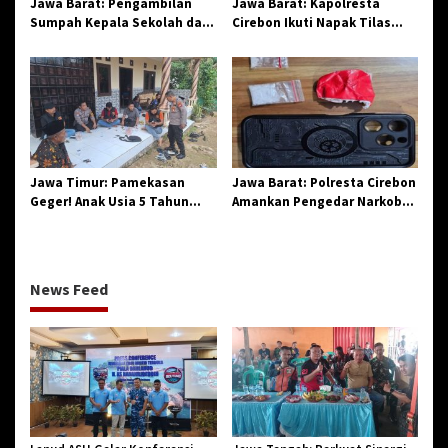
Jawa Barat: Pengambilan
Jawa Barat: Kapolresta
Sumpah Kepala Sekolah dan
Cirebon Ikuti Napak Tilas
PNS di Kota Tasikmalaya,
Hari Jadi ke-544, Teguhkan
Penegasan Integritas
Sinergi dan Pelestarian
Aparatur Pendidikan dan
Sejarah
Birokrasi
Jawa Timur: Pamekasan
Jawa Barat: Polresta Cirebon
Geger! Anak Usia 5 Tahun
Amankan Pengedar Narkoba
Meninggal Dunia Diserang
Jenis Sabu
Monyet
News Feed