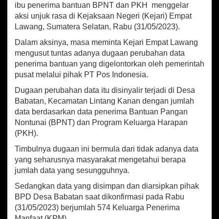
s
ibu penerima bantuan BPNT dan PKH menggelar
a
aksi unjuk rasa di Kejaksaan Negeri (Kejari) Empat
r
Lawang, Sumatera Selatan, Rabu (31/05/2023).
a
n
Dalam aksinya, masa meminta Kejari Empat Lawang
,
mengusut tuntas adanya dugaan perubahan data
P
penerima bantuan yang digelontorkan oleh pemerintah
u
pusat melalui pihak PT Pos Indonesia.
l
u
Dugaan perubahan data itu disinyalir terjadi di Desa
h
Babatan, Kecamatan Lintang Kanan dengan jumlah
a
data berdasarkan data penerima Bantuan Pangan
n
E
Nontunai (BPNT) dan Program Keluarga Harapan
m
(PKH).
a
Timbulnya dugaan ini bermula dari tidak adanya data
k
-
yang seharusnya masyarakat mengetahui berapa
e
jumlah data yang sesungguhnya.
m
Sedangkan data yang disimpan dan diarsipkan pihak
a
k
BPD Desa Babatan saat dikonfirmasi pada Rabu
G
(31/05/2023) berjumlah 574 Keluarga Penerima
e
Manfaat (KPM).