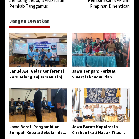
Semuong Jebol, DPRD Kritik
Pembahasan RPP Gaji
v
Pemkab Tanggamus
Pimpinan Dihentikan
i
Jangan Lewatkan
g
a
s
i
p
o
Lanud ASH Gelar Konferensi
Jawa Tengah: Perkuat
s
Pers Jelang Kejuaraan Tinju
Sinergi Ekonomi dan
Amatir Piala Danlanud Tahun
Spiritual, Paguyuban
2026
Jangkar Gelar Halal Bi Halal
di Losari
Jawa Barat: Pengambilan
Jawa Barat: Kapolresta
Sumpah Kepala Sekolah dan
Cirebon Ikuti Napak Tilas
PNS di Kota Tasikmalaya,
Hari Jadi ke-544, Teguhkan