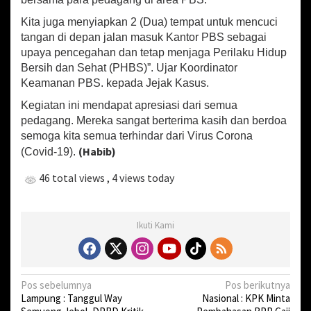
l
a
Kita juga menyiapkan 2 (Dua) tempat untuk mencuci
p
tangan di depan jalan masuk Kantor PBS sebagai
C
upaya pencegahan dan tetap menjaga Perilaku Hidup
e
Bersih dan Sehat (PHBS)”. Ujar Koordinator
g
Keamanan PBS. kepada Jejak Kasus.
a
h
Kegiatan ini mendapat apresiasi dari semua
C
pedagang. Mereka sangat berterima kasih dan berdoa
o
semoga kita semua terhindar dari Virus Corona
v
(Habib)
(Covid-19).
i
d
46 total views
, 4 views today
-
1
9
Ikuti Kami
N
Pos sebelumnya
Pos berikutnya
Lampung : Tanggul Way
Nasional : KPK Minta
a