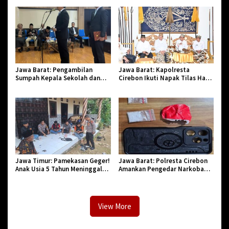
2026
Bi Halal di Losari
Jawa Barat: Pengambilan
Jawa Barat: Kapolresta
Sumpah Kepala Sekolah dan
Cirebon Ikuti Napak Tilas Hari
PNS di Kota Tasikmalaya,
Jadi ke-544, Teguhkan Sinergi
Penegasan Integritas Aparatur
dan Pelestarian Sejarah
Pendidikan dan Birokrasi
Jawa Timur: Pamekasan Geger!
Jawa Barat: Polresta Cirebon
Anak Usia 5 Tahun Meninggal
Amankan Pengedar Narkoba
Dunia Diserang Monyet
Jenis Sabu
View More