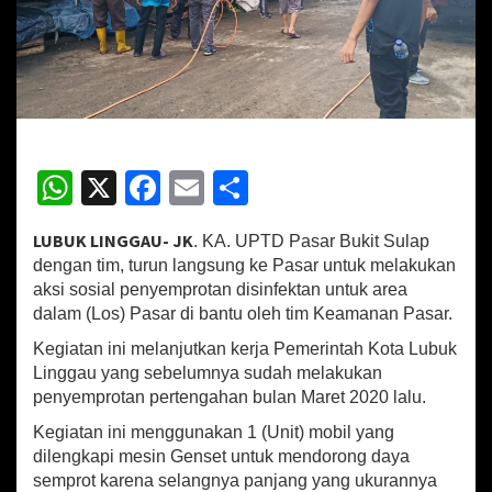
k
a
n
P
e
n
y
e
W
X
Fa
E
S
m
p
h
ce
m
h
r
LUBUK LINGGAU- JK
. KA. UPTD Pasar Bukit Sulap
o
at
b
ai
ar
t
dengan tim, turun langsung ke Pasar untuk melakukan
sA
o
l
e
a
aksi sosial penyemprotan disinfektan untuk area
n
dalam (Los) Pasar di bantu oleh tim Keamanan Pasar.
p
o
D
i
Kegiatan ini melanjutkan kerja Pemerintah Kota Lubuk
p
k
s
Linggau yang sebelumnya sudah melakukan
i
penyemprotan pertengahan bulan Maret 2020 lalu.
n
f
Kegiatan ini menggunakan 1 (Unit) mobil yang
e
dilengkapi mesin Genset untuk mendorong daya
k
semprot karena selangnya panjang yang ukurannya