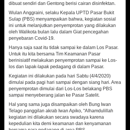
t
dibuat sendiri dan Gentong berisi cairan disinfektan.
a
n
Wulan Anggraini, selaku Kepala UPTD Pasar Bukit
S
Sulap (PBS) menyampaikan bahwa, kegiatan sosial
w
ini untuk melanjutkan penyemprotan yang dilakukan
a
oleh Walikota bulan lalu dalam Giat pencegahan
d
penyebaran Covid-19.
a
y
Hanya saja saat itu tidak sampai ke dalam Los Pasar.
a
Untuk itu kita bersama Tim Keamanan Pasar
d
berinisiatif melakukan penyemprotan sampai ke Los-
i
los dan lapak-lapak pedagang di dalam Pasar.
P
a
Kegiatan ini dilakukan pada hari Sabtu (4/4/2020)
s
dimulai pada pagi hari sampai dengan siang hari. Area
a
penyemprotan dimulai dari Los-Los belakang PBS
r
B
sampai menyeberang jalan ke Pasar Satelit.
u
Hal yang sama juga disampaikan oleh Bung Iwan
k
Telago panggilan akrab Iwan Apiko, “Alhamdulillah
i
t
kegiatan ini dilakukan secara swadaya karena
S
kepedulian kita demi keamanan dan kenyamanan
u
bersama para pedagang di area PBS.