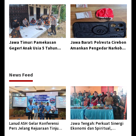
Penegasan Integritas
Sinergi dan Pelestarian
Aparatur Pendidikan dan
Sejarah
Birokrasi
Jawa Timur: Pamekasan
Jawa Barat: Polresta Cirebon
Geger! Anak Usia 5 Tahun
Amankan Pengedar Narkoba
Meninggal Dunia Diserang
Jenis Sabu
Monyet
News Feed
Lanud ASH Gelar Konferensi
Jawa Tengah: Perkuat Sinergi
Pers Jelang Kejuaraan Tinju
Ekonomi dan Spiritual,
Amatir Piala Danlanud Tahun
Paguyuban Jangkar Gelar Halal