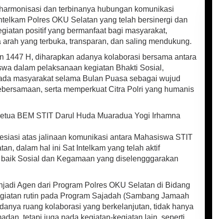
 harmonisasi dan terbinanya hubungan komunikasi
ntelkam Polres OKU Selatan yang telah bersinergi dan
egiatan positif yang bermanfaat bagi masyarakat,
a arah yang terbuka, transparan, dan saling mendukung.
 1447 H, diharapkan adanya kolaborasi bersama antara
wa dalam pelaksanaan kegiatan Bhakti Sosial,
ada masyarakat selama Bulan Puasa sebagai wujud
ebersamaan, serta memperkuat Citra Polri yang humanis
Ketua BEM STIT Darul Huda Muaradua Yogi Irhamna
resiasi atas jalinaan komunikasi antara Mahasiswa STIT
n, dalam hal ini Sat Intelkam yang telah aktif
, baik Sosial dan Kegamaan yang diselengggarakan
jadi Agen dari Program Polres OKU Selatan di Bidang
egiatan rutin pada Program Sajadah (Sambang Jamaah
danya ruang kolaborasi yang berkelanjutan, tidak hanya
n, tetapi juga pada kegiatan-kegiatan lain, seperti