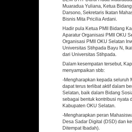
s
Muaradua Yuliana, Ketua Bidan
a
Darsono, Sekretaris Ikatan Maha
m
a
Bisnis Mita Pricilia Ardani.
M
Hadir pula Ketua PMII Bidang Ka
a
Aparatur Organisasi PMII OKU Se
h
a
Organisasi PMII OKU Selatan Inw
s
Universitas Stihpada Bayu N, I
i
dari Universitas Stihpada.
s
w
Dalam kesempatan tersebut, Kap
a
menyampaikan sbb:
-Mengharapkan kepada seluruh 
dapat terus terlibat aktif dalam
Selatan, baik dalam Bidang Sosi
sebagai bentuk kontribusi nyata
Kabupaten OKU Selatan.
-Mengharapkan peran Mahasiswa 
Desa Sadar Digital (DSD) dan k
Ditempat Ibadah).