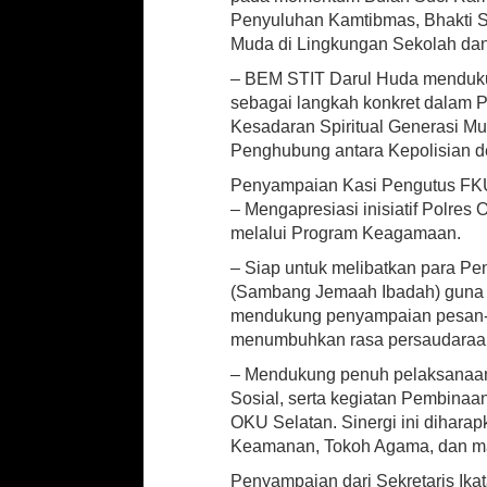
Penyuluhan Kamtibmas, Bhakti S
Muda di Lingkungan Sekolah dan
– BEM STIT Darul Huda menduk
sebagai langkah konkret dalam P
Kesadaran Spiritual Generasi M
Penghubung antara Kepolisian 
Penyampaian Kasi Pengutus FKU
– Mengapresiasi inisiatif Polr
melalui Program Keagamaan.
– Siap untuk melibatkan para P
(Sambang Jemaah Ibadah) guna 
mendukung penyampaian pesan-
menumbuhkan rasa persaudaraa
– Mendukung penuh pelaksanaan
Sosial, serta kegiatan Pembinaa
OKU Selatan. Sinergi ini dihar
Keamanan, Tokoh Agama, dan ma
Penyampaian dari Sekretaris Ika