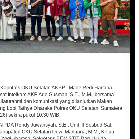
Kapolres OKU Selatan AKBP I Made Redi Hartana,
 Kasat Intelkam AKP Arie Gusman, S.E., M.M., bersama
ilaturahmi dan komunikasi yang dilanjutkan Makan
ng Lobi Tathya Dharaka Polres OKU Selatan, Sumatera
26) sekira pukul 10.30 WIB.
am AIPDA Rendy Juwansyah, S.E., Unit lll Sosbud Sat.
abupaten OKU Selatan Dewi Martriana, M.M., Ketua
Yogi Irhamna, Sekretaris BEM STIT Darul Huda