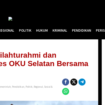
REGIONAL
POLITIK
HUKUM
KRIMINAL
PENDIDIKAN
PERI
ilahturahmi dan
es OKU Selatan Bersama
emerintah
,
Pendidikan
,
Politik
,
Regional
,
Sosial &