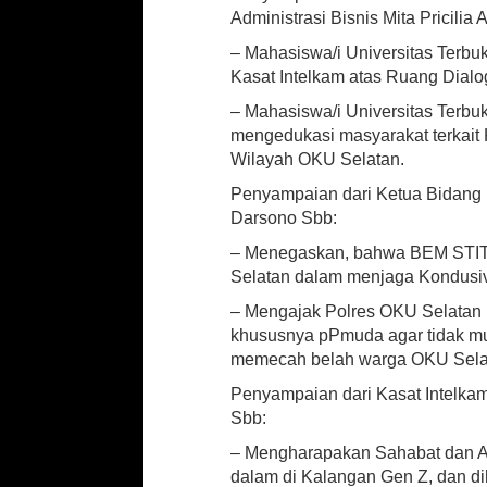
Administrasi Bisnis Mita Pricilia 
– Mahasiswa/i Universitas Terb
Kasat Intelkam atas Ruang Dialo
– Mahasiswa/i Universitas Terb
mengedukasi masyarakat terkait
Wilayah OKU Selatan.
Penyampaian dari Ketua Bidang
Darsono Sbb:
– Menegaskan, bahwa BEM STIT D
Selatan dalam menjaga Kondusivi
– Mengajak Polres OKU Selatan 
khususnya pPmuda agar tidak mud
memecah belah warga OKU Sela
Penyampaian dari Kasat Intelka
Sbb:
– Mengharapakan Sahabat dan Ad
dalam di Kalangan Gen Z, dan d