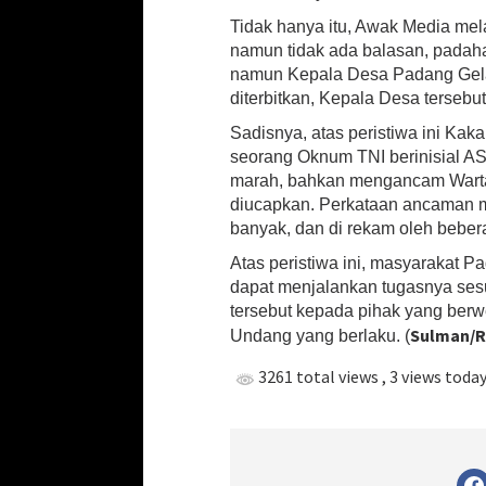
n
Tidak hanya itu, Awak Media mel
s
namun tidak ada balasan, padah
p
namun Kepala Desa Padang Gelai 
e
diterbitkan, Kepala Desa tersebu
k
t
Sadisnya, atas peristiwa ini K
o
seorang Oknum TNI berinisial A
r
marah, bahkan mengancam Warta
a
diucapkan. Perkataan ancaman m
t
L
banyak, dan di rekam oleh bebe
a
Atas peristiwa ini, masyarakat P
n
dapat menjalankan tugasnya ses
t
a
tersebut kepada pihak yang berw
r
Sulman/R
Undang yang berlaku. (
a
n
3261 total views
, 3 views toda
D
i
d
u
g