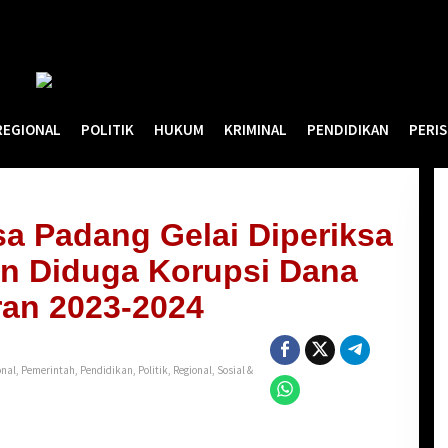
REGIONAL
POLITIK
HUKUM
KRIMINAL
PENDIDIKAN
PERI
a Padang Gelai Diperiksa
an Diduga Korupsi Dana
an 2023-2024
onal
,
Pemerintah
,
Pendidikan
,
Politik
,
Regional
,
Sosial &