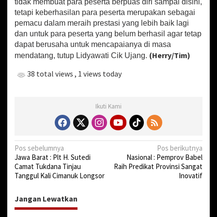
tidak membuat para peserta berpuas diri sampai disini,
tetapi keberhasilan para peserta merupakan sebagai
pemacu dalam meraih prestasi yang lebih baik lagi
dan untuk para peserta yang belum berhasil agar tetap
dapat berusaha untuk mencapaianya di masa
(Herry/Tim)
mendatang, tutup Lidyawati Cik Ujang.
38 total views
, 1 views today
Ikuti Kami
N
Pos sebelumnya
Pos berikutnya
Jawa Barat : Plt H. Sutedi
Nasional : Pemprov Babel
a
Camat Tukdana Tinjau
Raih Predikat Provinsi Sangat
v
Tanggul Kali Cimanuk Longsor
Inovatif
i
Jangan Lewatkan
g