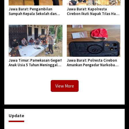
Jawa Barat: Pengambilan
Jawa Barat: Kapolresta
Sumpah Kepala Sekolah dan
Cirebon Ikuti Napak Tilas Hari
PNS di Kota Tasikmalaya,
Jadi ke-544, Teguhkan Sinergi
Penegasan Integritas Aparatur
dan Pelestarian Sejarah
Pendidikan dan Birokrasi
Jawa Timur: Pamekasan Geger!
Jawa Barat: Polresta Cirebon
Anak Usia 5 Tahun Meninggal
Amankan Pengedar Narkoba
Dunia Diserang Monyet
Jenis Sabu
View More
Update