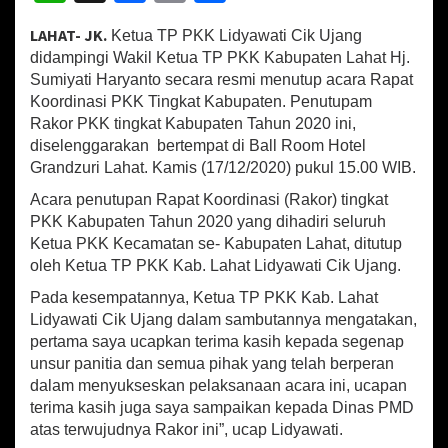
K
h
ce
m
h
K
LAHAT- JK.
Ketua TP PKK Lidyawati Cik Ujang
at
b
ai
ar
a
didampingi Wakil Ketua TP PKK Kabupaten Lahat Hj.
b
sA
o
l
e
.
Sumiyati Haryanto secara resmi menutup acara Rapat
L
Koordinasi PKK Tingkat Kabupaten. Penutupam
p
o
a
Rakor PKK tingkat Kabupaten Tahun 2020 ini,
p
k
h
diselenggarakan bertempat di Ball Room Hotel
a
Grandzuri Lahat. Kamis (17/12/2020) pukul 15.00 WIB.
t
,
Acara penutupan Rapat Koordinasi (Rakor) tingkat
R
PKK Kabupaten Tahun 2020 yang dihadiri seluruh
e
Ketua PKK Kecamatan se- Kabupaten Lahat, ditutup
s
oleh Ketua TP PKK Kab. Lahat Lidyawati Cik Ujang.
m
i
Pada kesempatannya, Ketua TP PKK Kab. Lahat
T
Lidyawati Cik Ujang dalam sambutannya mengatakan,
u
pertama saya ucapkan terima kasih kepada segenap
t
unsur panitia dan semua pihak yang telah berperan
u
p
dalam menyukseskan pelaksanaan acara ini, ucapan
R
terima kasih juga saya sampaikan kepada Dinas PMD
a
atas terwujudnya Rakor ini”, ucap Lidyawati.
k