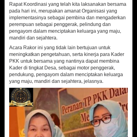
o
Rapat Koordinasi yang telah kita laksanakan bersama
r
pada hari ini, merupakan amanat Organisasi yang
P
implementasinya sebagai pembina dan mengaderkan
K
perempuan sebagai penggerak, pelindung dan
K
pengayom dalam menciptakan keluarga yang maju,
T
mandiri dan sejahtera.
a
h
Acara Rakor ini yang tidak lain bertujuan untuk
u
meningkatkan pengetahuan, serta kinerja para Kader
n
PKK untuk bersama yang nantinya dapat membina
2
0
Kader di tingkat Desa, sebagai motor penggerak,
2
pendukung, pengayom dalam menciptakan keluarga
0
yang maju, mandiri dan sejahtera, jelasnya.