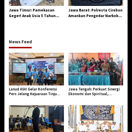
Jawa Timur: Pamekasan
Jawa Barat: Polresta Cirebon
Geger! Anak Usia 5 Tahun
Amankan Pengedar Narkoba
Meninggal Dunia Diserang
Jenis Sabu
Monyet
News Feed
Lanud ASH Gelar Konferensi
Jawa Tengah: Perkuat Sinergi
Pers Jelang Kejuaraan Tinju
Ekonomi dan Spiritual,
Amatir Piala Danlanud Tahun
Paguyuban Jangkar Gelar Halal
2026
Bi Halal di Losari