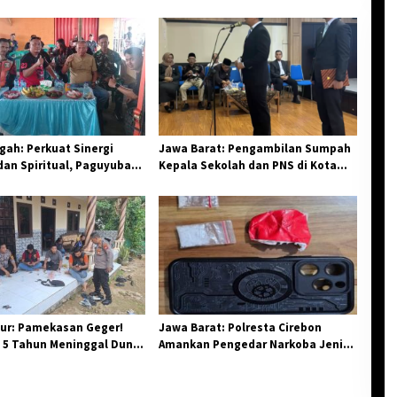
ah: Perkuat Sinergi
Jawa Barat: Pengambilan Sumpah
an Spiritual, Paguyuban
Kepala Sekolah dan PNS di Kota
elar Halal Bi Halal di
Tasikmalaya, Penegasan
Integritas Aparatur Pendidikan dan
Birokrasi
ur: Pamekasan Geger!
Jawa Barat: Polresta Cirebon
 5 Tahun Meninggal Dunia
Amankan Pengedar Narkoba Jenis
 Monyet
Sabu