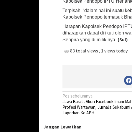
Kapolsek Pendopo IPTU Heriant
o
l
Terpisah, “dalam hal ini suatu ke
s
Kapolsek Pendopo termasuk Bha
e
k
Harapan Kapolsek Pendopo IPTU 
P
diharapkan dapat di ikuti oleh 
e
(Sul)
Senpira yang di milikinya.
n
d
83 total views
, 1 views today
o
p
o
N
Pos sebelumnya
Jawa Barat : Akun Facebook Imam Mah
a
Profesi Wartawan, Jurnalis Sukabumi
v
Laporkan Ke APH
i
Jangan Lewatkan
g