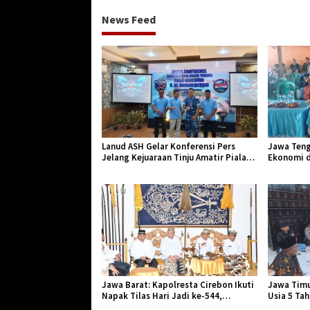
News Feed
Lanud ASH Gelar Konferensi Pers
Jawa Teng
Jelang Kejuaraan Tinju Amatir Piala
Ekonomi d
Danlanud Tahun 2026
Jangkar Ge
Jawa Barat: Kapolresta Cirebon Ikuti
Jawa Timu
Napak Tilas Hari Jadi ke-544,
Usia 5 Ta
Teguhkan Sinergi dan Pelestarian
Diserang 