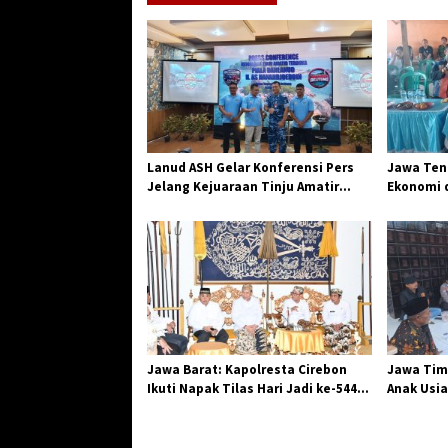
a
s
i
p
o
s
Lanud ASH Gelar Konferensi Pers
Jawa Teng
Jelang Kejuaraan Tinju Amatir
Ekonomi d
Piala Danlanud Tahun 2026
Jangkar G
Losari
Jawa Barat: Kapolresta Cirebon
Jawa Tim
Ikuti Napak Tilas Hari Jadi ke-544,
Anak Usia
Teguhkan Sinergi dan Pelestarian
Diserang
Sejarah