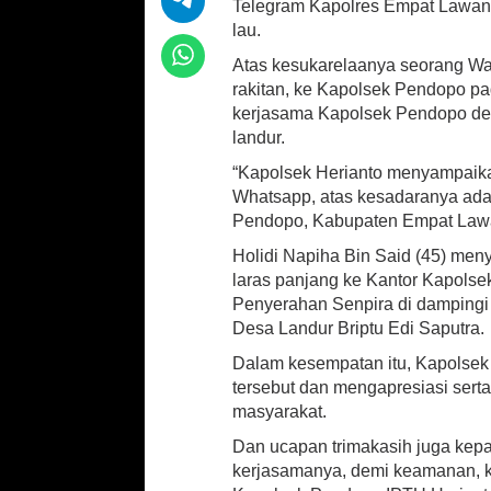
sA
o
l
e
Telegram Kapolres Empat Lawan
a
lau.
p
o
h
k
Atas kesukarelaanya seorang Wa
p
k
a
rakitan, ke Kapolsek Pendopo pad
n
kerjasama Kapolsek Pendopo d
S
landur.
e
n
“Kapolsek Herianto menyampaika
p
Whatsapp, atas kesadaranya ada
i
Pendopo, Kabupaten Empat Lawa
r
a
Holidi Napiha Bin Said (45) men
k
laras panjang ke Kantor Kapolse
e
Penyerahan Senpira di dampingi
K
Desa Landur Briptu Edi Saputra.
a
n
Dalam kesempatan itu, Kapolsek
t
tersebut dan mengapresiasi sert
o
masyarakat.
r
K
Dan ucapan trimakasih juga kepa
a
kerjasamanya, demi keamanan,
p