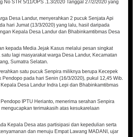
g No STR 5/11/OPS .1.3/2020 Tanggal 27/2/2020 yang
rga Desa Landur, menyerahkan 2 pucuk Senjata Api
a hari Jumat (13/3/2020) yang lalu, hasil daripada
engan Kepala Desa Landur dan Bhabinkamtibmas Desa
n kepada Media Jejak Kasus melalui pesan singkat
 satu lagi masyarakat warga Desa Landur, Kecamatan
ng, Sumatra Selatan.
yerahkan satu pucuk Senpira miliknya berupa Kecepek
k Pendopo pada hari Senin (16/3/2020), pukul 12,45 Wib.
 Kepala Desa Landur Indra Lepi dan Bhabinkamtibmas
 Pendopo IPTU Herianto, menerima serahan Senpira
a mengucapkan terimakasih atas kesukarelaan
da Kepala Desa atas partisipasi dan kepedulian serta
 kenyamanan dan menuju Empat Lawang MADANI, ujar