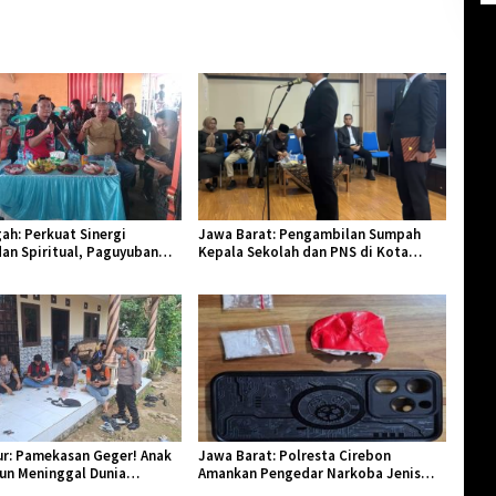
ah: Perkuat Sinergi
Jawa Barat: Pengambilan Sumpah
an Spiritual, Paguyuban
Kepala Sekolah dan PNS di Kota
lar Halal Bi Halal di Losari
Tasikmalaya, Penegasan Integritas
Aparatur Pendidikan dan Birokrasi
r: Pamekasan Geger! Anak
Jawa Barat: Polresta Cirebon
hun Meninggal Dunia
Amankan Pengedar Narkoba Jenis
Monyet
Sabu