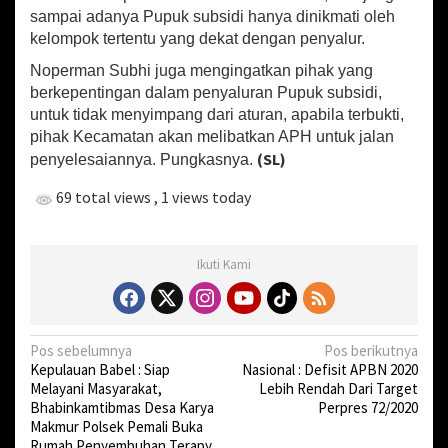
sampai adanya Pupuk subsidi hanya dinikmati oleh
kelompok tertentu yang dekat dengan penyalur.
Noperman Subhi juga mengingatkan pihak yang
berkepentingan dalam penyaluran Pupuk subsidi,
untuk tidak menyimpang dari aturan, apabila terbukti,
pihak Kecamatan akan melibatkan APH untuk jalan
(SL)
penyelesaiannya. Pungkasnya.
69 total views
, 1 views today
Ikuti Kami
N
Pos sebelumnya
Pos berikutnya
Kepulauan Babel : Siap
Nasional : Defisit APBN 2020
a
Melayani Masyarakat,
Lebih Rendah Dari Target
v
Bhabinkamtibmas Desa Karya
Perpres 72/2020
Makmur Polsek Pemali Buka
i
Rumah Penyembuhan Terapy