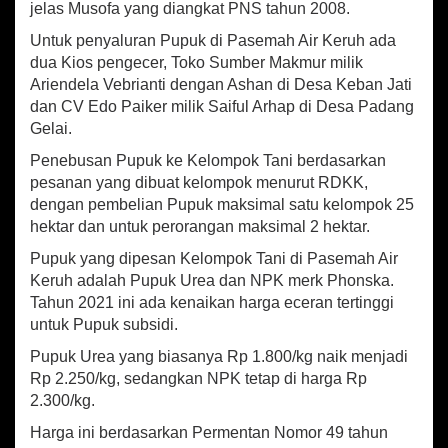
jelas Musofa yang diangkat PNS tahun 2008.
u
p
Untuk penyaluran Pupuk di Pasemah Air Keruh ada
u
dua Kios pengecer, Toko Sumber Makmur milik
k
Ariendela Vebrianti dengan Ashan di Desa Keban Jati
B
e
dan CV Edo Paiker milik Saiful Arhap di Desa Padang
r
Gelai.
s
Penebusan Pupuk ke Kelompok Tani berdasarkan
u
b
pesanan yang dibuat kelompok menurut RDKK,
s
dengan pembelian Pupuk maksimal satu kelompok 25
i
hektar dan untuk perorangan maksimal 2 hektar.
d
i
Pupuk yang dipesan Kelompok Tani di Pasemah Air
Keruh adalah Pupuk Urea dan NPK merk Phonska.
Tahun 2021 ini ada kenaikan harga eceran tertinggi
untuk Pupuk subsidi.
Pupuk Urea yang biasanya Rp 1.800/kg naik menjadi
Rp 2.250/kg, sedangkan NPK tetap di harga Rp
2.300/kg.
Harga ini berdasarkan Permentan Nomor 49 tahun