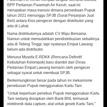
sA
o
l
e
e
BPP Pertanian Pasemah Air Keruh, saat ini
r
p
o
u
merupakan masa transisi dimana persediaan Pupuk
p
k
h
tahun 2021 menunggu SPJB (Surat Perjanjian Jual
K
Beli) antara Kios pengecer dengan distributor yang
e
ada di Lahat.
s
u
Nama distributornya adalah CV Maju Bersama.
l
Namun untuk memudahkan pendistribusian sebaiknya
i
ada di Tebing Tinggi, tapi nyatanya Empat Lawang
t
belum ada distributor.
a
n
Menurut Musofa E-RDKK (Rencana Definitif
M
Kebutuhan Kelompok) baru diambil dari Dinas
e
Pertanian Empat Lawang kemarin oleh pengecer
m
sebagai syarat untuk membuat SPJB.
p
e
Berkemungkinan besar pada tahun ini mekanisme
r
penebusan Pupuk menggunakan Kartu Tani .
o
l
“Untuk keperluan penebus Pupuk menggunakan Kartu
e
Tani sedang disiapkan oleh Bank BNI, termasuk
h
elektronik data capture, alat untuk gesek Kartu Tani,”
P