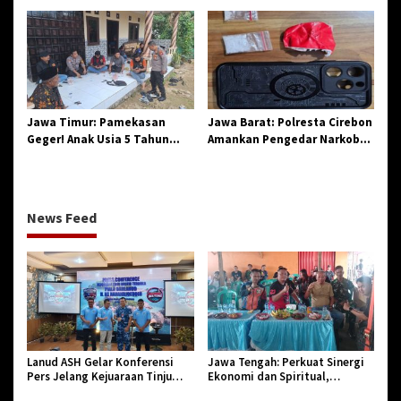
Penegasan Integritas
Sinergi dan Pelestarian
Aparatur Pendidikan dan
Sejarah
Birokrasi
Jawa Timur: Pamekasan
Jawa Barat: Polresta Cirebon
Geger! Anak Usia 5 Tahun
Amankan Pengedar Narkoba
Meninggal Dunia Diserang
Jenis Sabu
Monyet
News Feed
Lanud ASH Gelar Konferensi
Jawa Tengah: Perkuat Sinergi
Pers Jelang Kejuaraan Tinju
Ekonomi dan Spiritual,
Amatir Piala Danlanud Tahun
Paguyuban Jangkar Gelar Halal