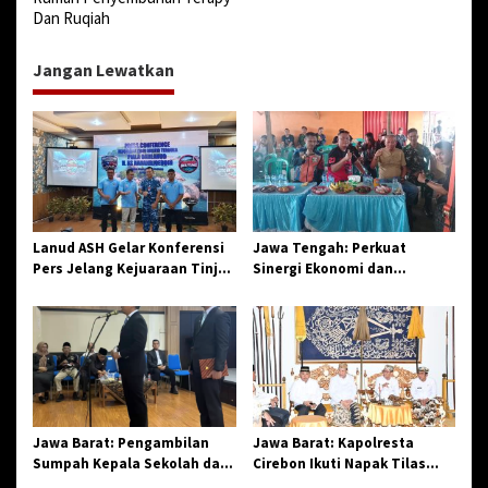
g
Dan Ruqiah
a
Jangan Lewatkan
s
i
p
o
s
Lanud ASH Gelar Konferensi
Jawa Tengah: Perkuat
Pers Jelang Kejuaraan Tinju
Sinergi Ekonomi dan
Amatir Piala Danlanud Tahun
Spiritual, Paguyuban
2026
Jangkar Gelar Halal Bi Halal
di Losari
Jawa Barat: Pengambilan
Jawa Barat: Kapolresta
Sumpah Kepala Sekolah dan
Cirebon Ikuti Napak Tilas
PNS di Kota Tasikmalaya,
Hari Jadi ke-544, Teguhkan