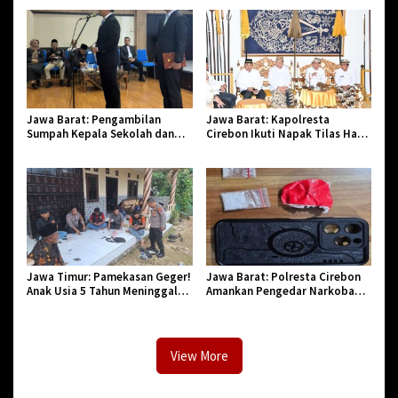
2026
Bi Halal di Losari
Jawa Barat: Pengambilan
Jawa Barat: Kapolresta
Sumpah Kepala Sekolah dan
Cirebon Ikuti Napak Tilas Hari
PNS di Kota Tasikmalaya,
Jadi ke-544, Teguhkan Sinergi
Penegasan Integritas Aparatur
dan Pelestarian Sejarah
Pendidikan dan Birokrasi
Jawa Timur: Pamekasan Geger!
Jawa Barat: Polresta Cirebon
Anak Usia 5 Tahun Meninggal
Amankan Pengedar Narkoba
Dunia Diserang Monyet
Jenis Sabu
View More