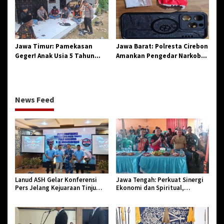
Birokrasi
Jawa Timur: Pamekasan
Jawa Barat: Polresta Cirebon
Geger! Anak Usia 5 Tahun
Amankan Pengedar Narkoba
Meninggal Dunia Diserang
Jenis Sabu
Monyet
News Feed
Lanud ASH Gelar Konferensi
Jawa Tengah: Perkuat Sinergi
Pers Jelang Kejuaraan Tinju
Ekonomi dan Spiritual,
Amatir Piala Danlanud Tahun
Paguyuban Jangkar Gelar Halal
2026
Bi Halal di Losari