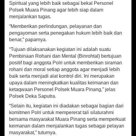
g
Spiritual yang lebih baik sebagai bekal Personel
a
Polsek Muara Pinang agar lebih siap dalam
n
menjalankan tugas.
M
e
“Memberikan perlindungan, pelayanan dan
m
pengayoman serta penegakan hukum lebih baik dan
b
benar,” paparnya.
a
c
“Tujuan dilaksanakan kegiatan ini adalah suatu
a
Pembinaan Rohani dan Mental (Binrohtal) bertujuan
Y
positif bagi anggota Polri untuk memberikan siraman
a
rohani dan moral setiap anggota agar menjadi lebih
s
i
baik serta menjadi alat kontrol diri. Ini merupakan
n
upaya dalam meningkatkan kualitas keimanan dan
a
ketaqwaan Personel Polsek Muara Pinang,” jelas
n
Polsek Deka Saputra.
d
a
“Selain itu, kegiatan ini diadakan sebagai bagian dari
n
komitmen Polri untuk mempererat tali silaturahmi
D
bersama masyarakat Muara Pinang serta memperkuat
o
keimanan dalam menjalankan tugas sebagai pelayan
a
masyarakat,” tuturnya.
B