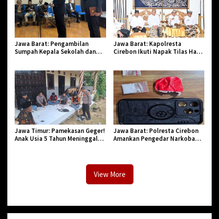
Jawa Barat: Pengambilan
Jawa Barat: Kapolresta
Sumpah Kepala Sekolah dan
Cirebon Ikuti Napak Tilas Hari
PNS di Kota Tasikmalaya,
Jadi ke-544, Teguhkan Sinergi
Penegasan Integritas Aparatur
dan Pelestarian Sejarah
Pendidikan dan Birokrasi
Jawa Timur: Pamekasan Geger!
Jawa Barat: Polresta Cirebon
Anak Usia 5 Tahun Meninggal
Amankan Pengedar Narkoba
Dunia Diserang Monyet
Jenis Sabu
View More