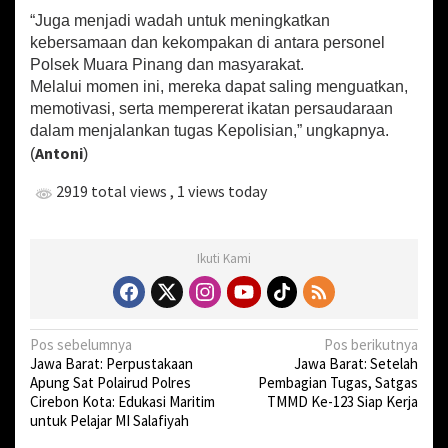
e
“Juga menjadi wadah untuk meningkatkan
r
kebersamaan dan kekompakan di antara personel
s
Polsek Muara Pinang dan masyarakat.
a
Melalui momen ini, mereka dapat saling menguatkan,
m
a
memotivasi, serta mempererat ikatan persaudaraan
dalam menjalankan tugas Kepolisian,” ungkapnya.
Antoni
(
)
2919 total views
, 1 views today
Ikuti Kami
N
Pos sebelumnya
Pos berikutnya
Jawa Barat: Perpustakaan
Jawa Barat: Setelah
a
Apung Sat Polairud Polres
Pembagian Tugas, Satgas
v
Cirebon Kota: Edukasi Maritim
TMMD Ke-123 Siap Kerja
untuk Pelajar MI Salafiyah
i