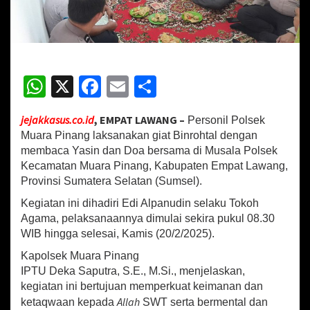
P
i
n
a
n
g
W
X
Fa
E
S
G
h
ce
m
h
e
l
jejakkasus.co.id
, EMPAT LAWANG –
Personil Polsek
at
b
ai
ar
a
Muara Pinang laksanakan giat Binrohtal dengan
r
sA
o
l
e
membaca Yasin dan Doa bersama di Musala Polsek
B
Kecamatan Muara Pinang, Kabupaten Empat Lawang,
p
o
i
n
Provinsi Sumatera Selatan (Sumsel).
p
k
r
Kegiatan ini dihadiri Edi Alpanudin selaku Tokoh
o
Agama, pelaksanaannya dimulai sekira pukul 08.30
h
t
WIB hingga selesai, Kamis (20/2/2025).
a
Kapolsek Muara Pinang
l
IPTU Deka Saputra, S.E., M.Si., menjelaskan,
d
e
kegiatan ini bertujuan memperkuat keimanan dan
n
Allah
ketaqwaan kepada
SWT serta bermental dan