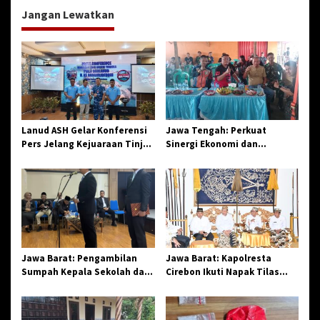
g
Jangan Lewatkan
a
s
i
p
o
s
Lanud ASH Gelar Konferensi
Jawa Tengah: Perkuat
Pers Jelang Kejuaraan Tinju
Sinergi Ekonomi dan
Amatir Piala Danlanud Tahun
Spiritual, Paguyuban
2026
Jangkar Gelar Halal Bi Halal
di Losari
Jawa Barat: Pengambilan
Jawa Barat: Kapolresta
Sumpah Kepala Sekolah dan
Cirebon Ikuti Napak Tilas
PNS di Kota Tasikmalaya,
Hari Jadi ke-544, Teguhkan
Penegasan Integritas
Sinergi dan Pelestarian
Aparatur Pendidikan dan
Sejarah