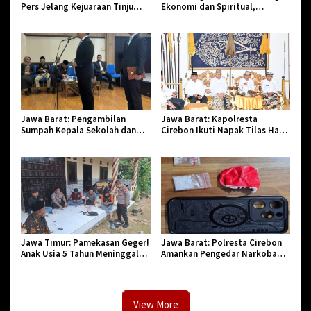
Pers Jelang Kejuaraan Tinju
Ekonomi dan Spiritual,
Amatir Piala Danlanud Tahun
Paguyuban Jangkar Gelar Halal
2026
Bi Halal di Losari
Jawa Barat: Pengambilan
Jawa Barat: Kapolresta
Sumpah Kepala Sekolah dan
Cirebon Ikuti Napak Tilas Hari
PNS di Kota Tasikmalaya,
Jadi ke-544, Teguhkan Sinergi
Penegasan Integritas Aparatur
dan Pelestarian Sejarah
Pendidikan dan Birokrasi
Jawa Timur: Pamekasan Geger!
Jawa Barat: Polresta Cirebon
Anak Usia 5 Tahun Meninggal
Amankan Pengedar Narkoba
Dunia Diserang Monyet
Jenis Sabu
View More