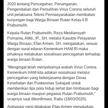
n
2020 tentang Pencegahan, Penanganan,
j
Pengendalian dan Pemulihan Virus Corona seluruh
u
n
unit pelaksana Teknis Permasyarakatan membatasi
g
kunjungan bagi Warga Binaan Rutan Kelas II B
a
Prabumulih.
n
B
Kepala Rutan Prabumulih, Reza Meidiansyah
a
Purnama, AMd., IP., SH. melalui Kasubsi Pelayanan
g
Warga Binaan, Efan Armen, SH. mengatakan, sesuai
i
dengan surat edaran Kemenkum HAM RI maka
W
pihaknya melakukan sosialisasi pencegahan terhadap
a
warga binaan Rutan.
r
g
“Mengingat telah menyebarnya wabah Virus Corona
a
Kemenkum HAM kita adakan sosialisasi melalui
B
pencegahan yang bekerjasama dengan Dinas
i
Kesehatan dan Puskesmas Sukajadi untuk
n
a
memberikan tips pola hidup sehat dan himbauan bagi
a
warga binaan maupun pegawai Rutan Prabumulih,”
n
ucapnya saat dikonfirmasi, Rabu (18/03/2020).
Antisipasi yang dilakukan Efan Armen menuturkan,