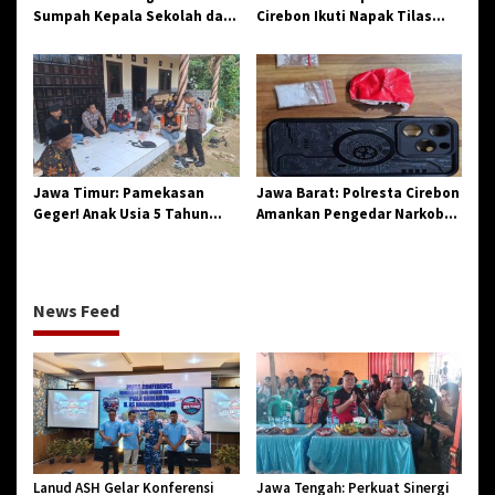
Sumpah Kepala Sekolah dan
Cirebon Ikuti Napak Tilas
PNS di Kota Tasikmalaya,
Hari Jadi ke-544, Teguhkan
Penegasan Integritas
Sinergi dan Pelestarian
Aparatur Pendidikan dan
Sejarah
Birokrasi
Jawa Timur: Pamekasan
Jawa Barat: Polresta Cirebon
Geger! Anak Usia 5 Tahun
Amankan Pengedar Narkoba
Meninggal Dunia Diserang
Jenis Sabu
Monyet
News Feed
Lanud ASH Gelar Konferensi
Jawa Tengah: Perkuat Sinergi