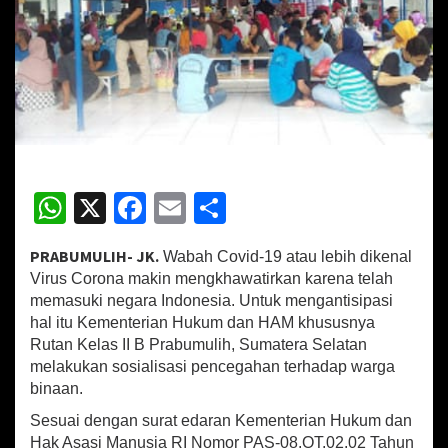
I
B
P
r
a
b
u
m
u
l
W
X
Fa
E
S
i
h
h
ce
m
h
M
PRABUMULIH- JK.
Wabah Covid-19 atau lebih dikenal
at
b
ai
ar
e
Virus Corona makin mengkhawatirkan karena telah
m
sA
o
l
e
b
memasuki negara Indonesia. Untuk mengantisipasi
a
hal itu Kementerian Hukum dan HAM khususnya
p
o
t
Rutan Kelas II B Prabumulih, Sumatera Selatan
a
p
k
melakukan sosialisasi pencegahan terhadap warga
s
binaan.
i
K
Sesuai dengan surat edaran Kementerian Hukum dan
u
Hak Asasi Manusia RI Nomor PAS-08.OT.02.02 Tahun