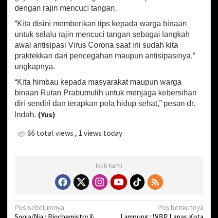
dengan rajin mencuci tangan.
“Kita disini memberikan tips kepada warga binaan
untuk selalu rajin mencuci tangan sebagai langkah
awal antisipasi Virus Corona saat ini sudah kita
praktekkan dari pencegahan maupun antisipasinya,”
ungkapnya.
“Kita himbau kepada masyarakat maupun warga
binaan Rutan Prabumulih untuk menjaga kebersihan
diri sendiri dan terapkan pola hidup sehat,” pesan dr.
(Yus)
Indah.
66 total views
, 1 views today
Ikuti Kami
N
Pos sebelumnya
Pos berikutnya
Sonia/Nia : Biochemistry &
Lampung : WBP Lapas Kota