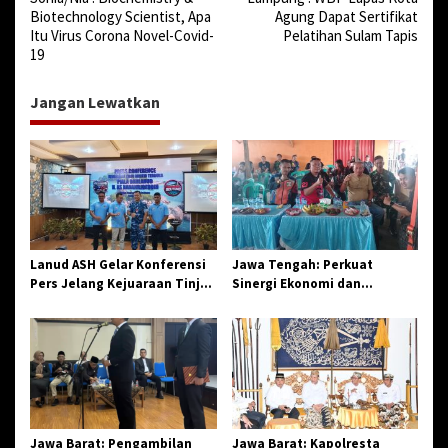
a
Biotechnology Scientist, Apa
Agung Dapat Sertifikat
v
Itu Virus Corona Novel-Covid-
Pelatihan Sulam Tapis
19
i
g
Jangan Lewatkan
a
s
i
p
o
s
Lanud ASH Gelar Konferensi
Jawa Tengah: Perkuat
Pers Jelang Kejuaraan Tinju
Sinergi Ekonomi dan
Amatir Piala Danlanud Tahun
Spiritual, Paguyuban
2026
Jangkar Gelar Halal Bi Halal
di Losari
Jawa Barat: Pengambilan
Jawa Barat: Kapolresta