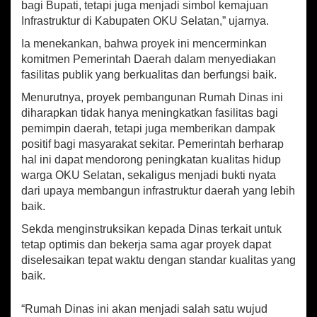
e
bagi Bupati, tetapi juga menjadi simbol kemajuan
l
Infrastruktur di Kabupaten OKU Selatan,” ujarnya.
e
s
Ia menekankan, bahwa proyek ini mencerminkan
a
komitmen Pemerintah Daerah dalam menyediakan
i
fasilitas publik yang berkualitas dan berfungsi baik.
k
a
Menurutnya, proyek pembangunan Rumah Dinas ini
n
diharapkan tidak hanya meningkatkan fasilitas bagi
P
pemimpin daerah, tetapi juga memberikan dampak
e
positif bagi masyarakat sekitar. Pemerintah berharap
k
hal ini dapat mendorong peningkatan kualitas hidup
e
warga OKU Selatan, sekaligus menjadi bukti nyata
r
j
dari upaya membangun infrastruktur daerah yang lebih
a
baik.
a
Sekda menginstruksikan kepada Dinas terkait untuk
n
T
tetap optimis dan bekerja sama agar proyek dapat
e
diselesaikan tepat waktu dengan standar kualitas yang
p
baik.
a
t
“Rumah Dinas ini akan menjadi salah satu wujud
W