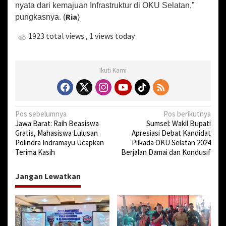
a
nyata dari kemajuan Infrastruktur di OKU Selatan,”
k
Ria
pungkasnya. (
)
t
u
1923 total views
, 1 views today
,
F
o
Ikuti Kami
k
u
s
P
e
N
Pos sebelumnya
Pos berikutnya
m
Jawa Barat: Raih Beasiswa
Sumsel: Wakil Bupati
a
b
Gratis, Mahasiswa Lulusan
Apresiasi Debat Kandidat
a
v
Polindra Indramayu Ucapkan
Pilkada OKU Selatan 2024
n
Terima Kasih
Berjalan Damai dan Kondusif
i
g
g
u
Jangan Lewatkan
n
a
a
s
n
R
i
u
m