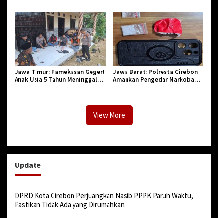
PNS di Kota Tasikmalaya,
Jadi ke-544, Teguhkan Sinergi
Penegasan Integritas Aparatur
dan Pelestarian Sejarah
Pendidikan dan Birokrasi
Jawa Timur: Pamekasan Geger!
Jawa Barat: Polresta Cirebon
Anak Usia 5 Tahun Meninggal
Amankan Pengedar Narkoba
Dunia Diserang Monyet
Jenis Sabu
View More
Update
DPRD Kota Cirebon Perjuangkan Nasib PPPK Paruh Waktu,
Pastikan Tidak Ada yang Dirumahkan