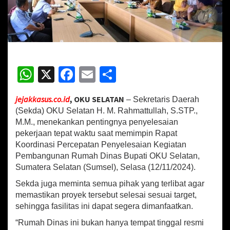
a
t
a
n
T
e
k
W
X
Fa
E
S
a
n
h
ce
m
h
k
jejakkasus.co.id
, OKU SELATAN
– Sekretaris Daerah
at
b
ai
ar
a
(Sekda) OKU Selatan H. M. Rahmattullah, S.STP.,
n
sA
o
l
e
M.M., menekankan pentingnya penyelesaian
P
pekerjaan tepat waktu saat memimpin Rapat
e
p
o
n
Koordinasi Percepatan Penyelesaian Kegiatan
p
k
t
Pembangunan Rumah Dinas Bupati OKU Selatan,
i
Sumatera Selatan (Sumsel), Selasa (12/11/2024).
n
g
Sekda juga meminta semua pihak yang terlibat agar
n
memastikan proyek tersebut selesai sesuai target,
y
sehingga fasilitas ini dapat segera dimanfaatkan.
a
S
“Rumah Dinas ini bukan hanya tempat tinggal resmi