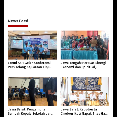
Meninggal Dunia Diserang
Jenis Sabu
Monyet
News Feed
Lanud ASH Gelar Konferensi
Jawa Tengah: Perkuat Sinergi
Pers Jelang Kejuaraan Tinju
Ekonomi dan Spiritual,
Amatir Piala Danlanud Tahun
Paguyuban Jangkar Gelar Halal
2026
Bi Halal di Losari
Jawa Barat: Pengambilan
Jawa Barat: Kapolresta
Sumpah Kepala Sekolah dan
Cirebon Ikuti Napak Tilas Hari