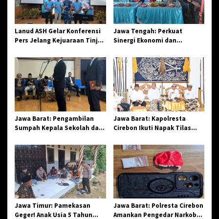
p
a
o
h
s
D
Lanud ASH Gelar Konferensi
Jawa Tengah: Perkuat
i
Pers Jelang Kejuaraan Tinju
Sinergi Ekonomi dan
n
Amatir Piala Danlanud Tahun
Spiritual, Paguyuban
a
2026
Jangkar Gelar Halal Bi Halal
s
di Losari
B
u
p
a
t
Jawa Barat: Pengambilan
Jawa Barat: Kapolresta
i
Sumpah Kepala Sekolah dan
Cirebon Ikuti Napak Tilas
PNS di Kota Tasikmalaya,
Hari Jadi ke-544, Teguhkan
Penegasan Integritas
Sinergi dan Pelestarian
Aparatur Pendidikan dan
Sejarah
Birokrasi
Jawa Timur: Pamekasan
Jawa Barat: Polresta Cirebon
Geger! Anak Usia 5 Tahun
Amankan Pengedar Narkoba