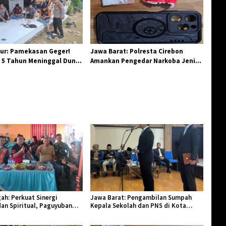
ur: Pamekasan Geger!
Jawa Barat: Polresta Cirebon
 5 Tahun Meninggal Dunia
Amankan Pengedar Narkoba Jenis
 Monyet
Sabu
ah: Perkuat Sinergi
Jawa Barat: Pengambilan Sumpah
an Spiritual, Paguyuban
Kepala Sekolah dan PNS di Kota
lar Halal Bi Halal di Losari
Tasikmalaya, Penegasan Integritas
Aparatur Pendidikan dan Birokrasi