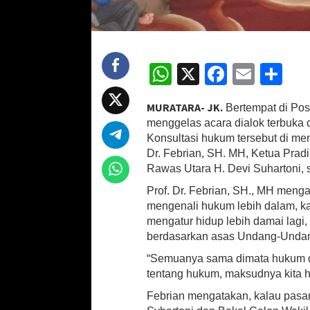
e
r
b
u
k
W
X
Fa
E
S
a
h
ce
m
h
d
a
MURATARA- JK.
Bertempat di Pos
at
b
ai
ar
n
menggelas acara dialok terbuka 
K
sA
o
l
e
Konsultasi hukum tersebut di me
o
Dr. Febrian, SH. MH, Ketua Prad
p
o
n
Rawas Utara H. Devi Suhartoni, 
s
p
k
u
Prof. Dr. Febrian, SH., MH menga
l
mengenali hukum lebih dalam, k
t
mengatur hidup lebih damai lagi
a
berdasarkan asas Undang-Undan
s
i
“Semuanya sama dimata hukum da
H
tentang hukum, maksudnya kita 
u
k
Febrian mengatakan, kalau pasa
u