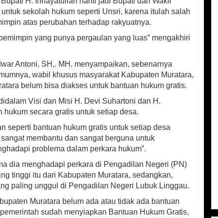
Bupati H. Innayatullah nanti jadi Bupati dan Wakil
ntuk sekolah hukum seperti Unsri, karena itulah salah
impin atas perubahan terhadap rakyuatnya.
h pemimpin yang punya pergaulan yang luas” mengakhiri
war Antoni, SH,. MH. menyampaikan, sebenarnya
umumnya, wabil khusus masyarakat Kabupaten Muratara,
atara belum bisa diakses untuk bantuan hukum gratis.
idalam Visi dan Misi H. Devi Suhartoni dan H.
n hukum secara gratis untuk setiap desa.
 seperti bantuan hukum gratis untuk setiap desa
ini sangat membantu dan sangat berguna untuk
ghadapi problema dalam perkara hukum”.
 dia menghadapi perkara di Pengadilan Negeri (PN)
ng tinggi itu dari Kabupaten Muratara, sedangkan,
g paling unggul di Pengadilan Negeri Lubuk Linggau.
bupaten Muratara belum ada atau tidak ada bantuan
 pemerintah sudah menyiapkan Bantuan Hukum Gratis,