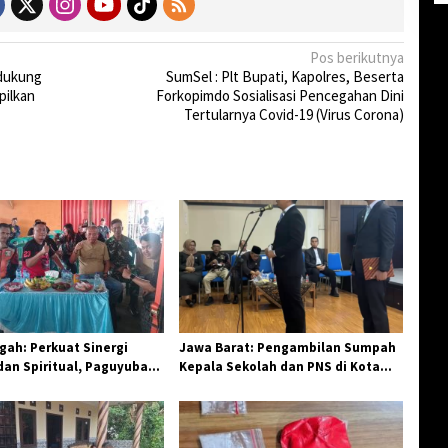
Pos berikutnya
dukung
SumSel : Plt Bupati, Kapolres, Beserta
pilkan
Forkopimdo Sosialisasi Pencegahan Dini
Tertularnya Covid-19 (Virus Corona)
ah: Perkuat Sinergi
Jawa Barat: Pengambilan Sumpah
an Spiritual, Paguyuban
Kepala Sekolah dan PNS di Kota
elar Halal Bi Halal di
Tasikmalaya, Penegasan
Integritas Aparatur Pendidikan dan
Birokrasi