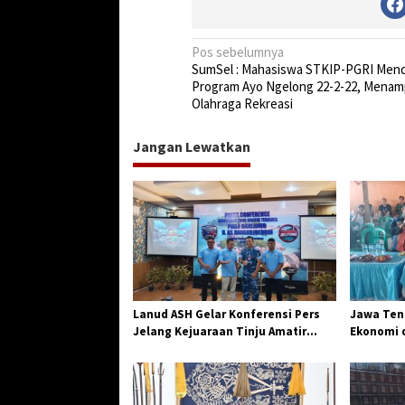
N
Pos sebelumnya
SumSel : Mahasiswa STKIP-PGRI Men
a
Program Ayo Ngelong 22-2-22, Menam
v
Olahraga Rekreasi
i
Jangan Lewatkan
g
a
s
i
p
o
s
Lanud ASH Gelar Konferensi Pers
Jawa Teng
Jelang Kejuaraan Tinju Amatir
Ekonomi d
Piala Danlanud Tahun 2026
Jangkar G
Losari