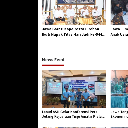
Jawa Barat: Kapolresta Cirebon
Jawa Tim
Ikuti Napak Tilas Hari Jadi ke-544,
Anak Usia
Teguhkan Sinergi dan Pelestarian
Diserang
Sejarah
News Feed
Lanud ASH Gelar Konferensi Pers
Jawa Teng
Jelang Kejuaraan Tinju Amatir Piala
Ekonomi d
Danlanud Tahun 2026
Jangkar Ge