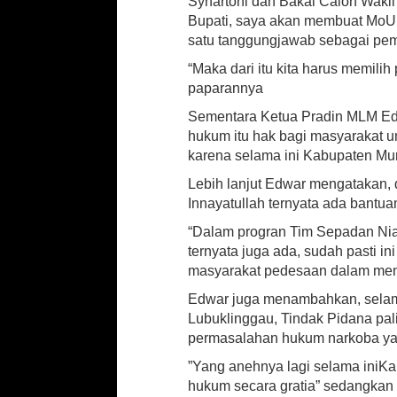
Syhartoni dan Bakal Calon Wakil 
m
Bupati, saya akan membuat MoU u
G
satu tanggungjawab sebagai pem
r
a
“Maka dari itu kita harus memili
t
paparannya
i
s
Sementara Ketua Pradin MLM Ed
U
hukum itu hak bagi masyarakat 
n
karena selama ini Kabupaten Mur
t
u
Lebih lanjut Edwar mengatakan, d
k
Innayatullah ternyata ada bantua
U
m
“Dalam progran Tim Sepadan Nian
u
ternyata juga ada, sudah pasti 
m
masyarakat pedesaan dalam men
Edwar juga menambahkan, selama
Lubuklinggau, Tindak Pidana pali
permasalahan hukum narkoba yan
”Yang anehnya lagi selama iniKa
hukum secara gratia” sedangkan