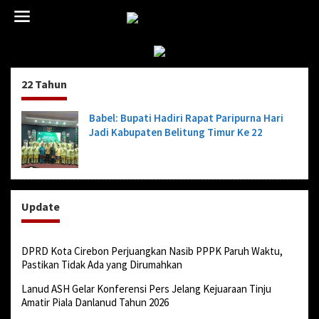
L
e
w
a
t
i
22 Tahun
k
e
k
Babel: Bupati Hadiri Rapat Paripurna Hari
o
Jadi Kabupaten Belitung Timur Ke 22
n
t
e
n
Update
DPRD Kota Cirebon Perjuangkan Nasib PPPK Paruh Waktu,
Pastikan Tidak Ada yang Dirumahkan
Lanud ASH Gelar Konferensi Pers Jelang Kejuaraan Tinju
Amatir Piala Danlanud Tahun 2026