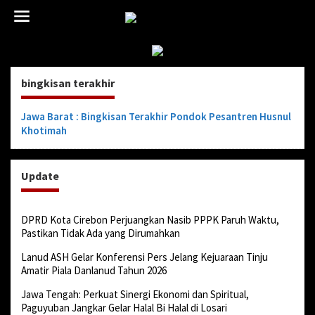
L
e
w
a
t
i
bingkisan terakhir
k
e
k
Jawa Barat : Bingkisan Terakhir Pondok Pesantren Husnul
o
Khotimah
n
t
e
Update
n
DPRD Kota Cirebon Perjuangkan Nasib PPPK Paruh Waktu,
Pastikan Tidak Ada yang Dirumahkan
Lanud ASH Gelar Konferensi Pers Jelang Kejuaraan Tinju
Amatir Piala Danlanud Tahun 2026
Jawa Tengah: Perkuat Sinergi Ekonomi dan Spiritual,
Paguyuban Jangkar Gelar Halal Bi Halal di Losari