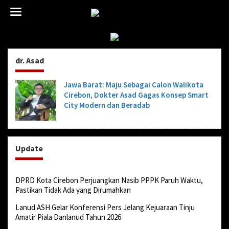
L
e
w
a
t
i
dr. Asad
k
e
k
Jawa Barat: Maju Sebagai Calon Walikota
o
Cirebon, Dokter Asad Gagas Konsep Smart
n
City Modern dan Beradab
t
e
n
Update
DPRD Kota Cirebon Perjuangkan Nasib PPPK Paruh Waktu,
Pastikan Tidak Ada yang Dirumahkan
Lanud ASH Gelar Konferensi Pers Jelang Kejuaraan Tinju
Amatir Piala Danlanud Tahun 2026