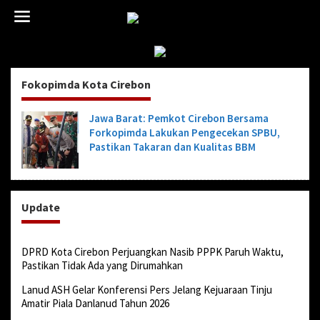
L
e
w
a
t
i
Fokopimda Kota Cirebon
k
e
k
Jawa Barat: Pemkot Cirebon Bersama
o
Forkopimda Lakukan Pengecekan SPBU,
n
Pastikan Takaran dan Kualitas BBM
t
e
n
Update
DPRD Kota Cirebon Perjuangkan Nasib PPPK Paruh Waktu,
Pastikan Tidak Ada yang Dirumahkan
Lanud ASH Gelar Konferensi Pers Jelang Kejuaraan Tinju
Amatir Piala Danlanud Tahun 2026