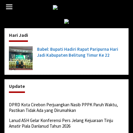
L
e
w
a
t
i
Hari Jadi
k
e
k
Babel: Bupati Hadiri Rapat Paripurna Hari
o
Jadi Kabupaten Belitung Timur Ke 22
n
t
e
n
Update
DPRD Kota Cirebon Perjuangkan Nasib PPPK Paruh Waktu,
Pastikan Tidak Ada yang Dirumahkan
Lanud ASH Gelar Konferensi Pers Jelang Kejuaraan Tinju
Amatir Piala Danlanud Tahun 2026