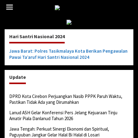
L
e
w
a
t
i
Hari Santri Nasional 2024
k
e
k
Jawa Barat: Polres Tasikmalaya Kota Berikan Pengawalan
o
Pawai Ta’aruf Hari Santri Nasional 2024
n
t
e
Update
n
DPRD Kota Cirebon Perjuangkan Nasib PPPK Paruh Waktu,
Pastikan Tidak Ada yang Dirumahkan
Lanud ASH Gelar Konferensi Pers Jelang Kejuaraan Tinju
Amatir Piala Danlanud Tahun 2026
Jawa Tengah: Perkuat Sinergi Ekonomi dan Spiritual,
Paguyuban Jangkar Gelar Halal Bi Halal di Losari