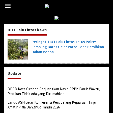
L
e
w
a
t
i
HUT Lalu Lintas ke-69
k
e
k
Peringati HUT Lalu Lintas ke-69 Polres
o
Lampung Barat Gelar Patroli dan Bersihkan
n
Dahan Pohon
t
e
n
Update
DPRD Kota Cirebon Perjuangkan Nasib PPPK Paruh Waktu,
Pastikan Tidak Ada yang Dirumahkan
Lanud ASH Gelar Konferensi Pers Jelang Kejuaraan Tinju
Amatir Piala Danlanud Tahun 2026