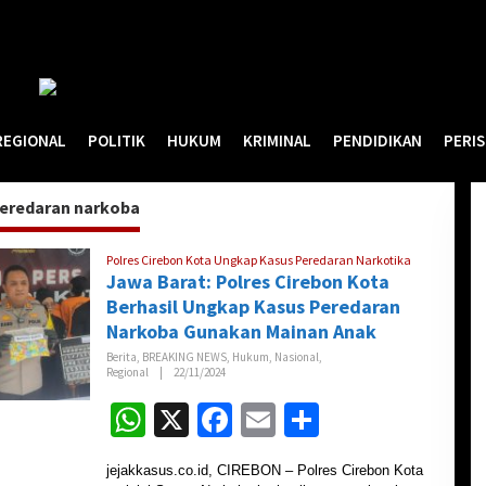
REGIONAL
POLITIK
HUKUM
KRIMINAL
PENDIDIKAN
PERI
eredaran narkoba
Polres Cirebon Kota Ungkap Kasus Peredaran Narkotika
Jawa Barat: Polres Cirebon Kota
Berhasil Ungkap Kasus Peredaran
Narkoba Gunakan Mainan Anak
Berita
,
BREAKING NEWS
,
Hukum
,
Nasional
,
Regional
|
22/11/2024
O
L
E
W
X
Fa
E
S
H
R
h
ce
m
h
E
D
jejakkasus.co.id, CIREBON – Polres Cirebon Kota
A