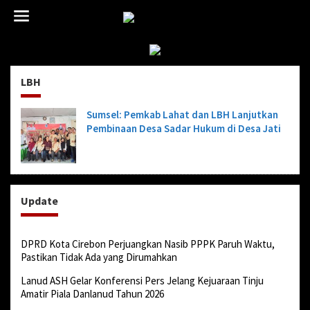
L
e
w
a
t
i
LBH
k
e
k
Sumsel: Pemkab Lahat dan LBH Lanjutkan
o
Pembinaan Desa Sadar Hukum di Desa Jati
n
t
e
n
Update
DPRD Kota Cirebon Perjuangkan Nasib PPPK Paruh Waktu,
Pastikan Tidak Ada yang Dirumahkan
Lanud ASH Gelar Konferensi Pers Jelang Kejuaraan Tinju
Amatir Piala Danlanud Tahun 2026