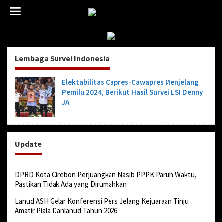
L
e
w
a
t
i
Lembaga Survei Indonesia
k
e
k
Elektabilitas Capres-Cawapres Menjelang
o
Pemilu 2024, Berikut Hasil Survei LSI Denny
n
JA
t
e
n
Update
DPRD Kota Cirebon Perjuangkan Nasib PPPK Paruh Waktu,
Pastikan Tidak Ada yang Dirumahkan
Lanud ASH Gelar Konferensi Pers Jelang Kejuaraan Tinju
Amatir Piala Danlanud Tahun 2026