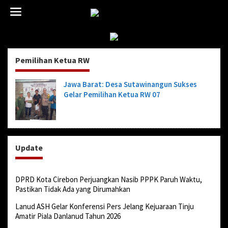
L
e
w
a
t
i
Pemilihan Ketua RW
k
e
k
Jawa Barat: Desa Sutawinangun Sukses
o
Gelar Pemilihan Ketua RW 07
n
t
e
n
Update
DPRD Kota Cirebon Perjuangkan Nasib PPPK Paruh Waktu,
Pastikan Tidak Ada yang Dirumahkan
Lanud ASH Gelar Konferensi Pers Jelang Kejuaraan Tinju
Amatir Piala Danlanud Tahun 2026