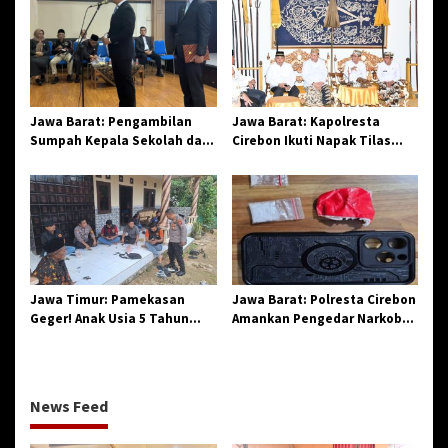
di Losari
Jawa Barat: Pengambilan
Jawa Barat: Kapolresta
Sumpah Kepala Sekolah dan
Cirebon Ikuti Napak Tilas
PNS di Kota Tasikmalaya,
Hari Jadi ke-544, Teguhkan
Penegasan Integritas
Sinergi dan Pelestarian
Aparatur Pendidikan dan
Sejarah
Birokrasi
Jawa Timur: Pamekasan
Jawa Barat: Polresta Cirebon
Geger! Anak Usia 5 Tahun
Amankan Pengedar Narkoba
Meninggal Dunia Diserang
Jenis Sabu
Monyet
News Feed