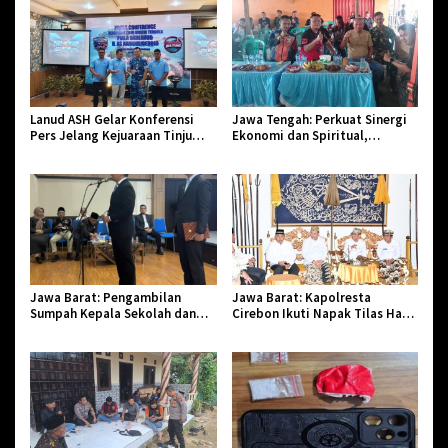
Lanud ASH Gelar Konferensi
Jawa Tengah: Perkuat Sinergi
Pers Jelang Kejuaraan Tinju
Ekonomi dan Spiritual,
Amatir Piala Danlanud Tahun
Paguyuban Jangkar Gelar Halal
2026
Bi Halal di Losari
Jawa Barat: Pengambilan
Jawa Barat: Kapolresta
Sumpah Kepala Sekolah dan
Cirebon Ikuti Napak Tilas Hari
PNS di Kota Tasikmalaya,
Jadi ke-544, Teguhkan Sinergi
Penegasan Integritas Aparatur
dan Pelestarian Sejarah
Pendidikan dan Birokrasi