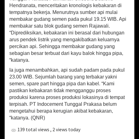
e
Hendranata, menceritakan kronologis kebakaran di
m
tempatnya bekerja. Menurutnya sumber api mulai
e
n
membakar gudang semen pada pukul 19.15 WIB. Api
t
membakar satu blok gudang semen Rajawali.
P
“Diprediksikan, kebakaran ini berasal dari hubungan
a
arus pendek listrik yang mengakibatkan keluarnya
l
percikan api. Sehingga membakar gudang yang
i
sebagian besar terbuat dari kayu balok hingga pipa,
m
a
“katanya.
n
Ia juga menambahkan, api sudah padam pada pukul
a
23.00 WIB. Sejumlah barang yang terbakar yakni
n
H
semen, spare part hingga pipa dan kabel. “Kami
a
pastikan kebakaran tidak mengganggu proses
n
produksi karena proses produksi lokasinya di tempat
g
terpisah. PT Indocement Tunggal Prakasa belum
u
mengetahui berapa kerugian akibat kebakaran,
s
“katanya. (QNR)
T
e
139 total views
, 2 views today
r
b