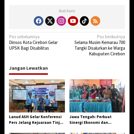
a
k
Ikuti Kami
a
r
N
Pos sebelumnya
Pos berikutnya
Dinsos Kota Cirebon Gelar
Selama Musim Kemarau 700
a
UPSK Bagi Disabilitas
Tangki Disalurkan ke Warga
v
Kabupaten Cirebon
i
Jangan Lewatkan
g
a
s
i
p
o
Lanud ASH Gelar Konferensi
Jawa Tengah: Perkuat
s
Pers Jelang Kejuaraan Tinju
Sinergi Ekonomi dan
Amatir Piala Danlanud Tahun
Spiritual, Paguyuban
2026
Jangkar Gelar Halal Bi Halal