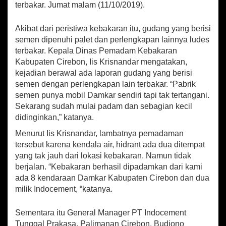
terbakar. Jumat malam (11/10/2019).
p
o
n
,
p
k
D
Akibat dari peristiwa kebakaran itu, gudang yang berisi
u
semen dipenuhi palet dan perlengkapan lainnya ludes
a
terbakar. Kepala Dinas Pemadam Kebakaran
G
Kabupaten Cirebon, Iis Krisnandar mengatakan,
u
kejadian berawal ada laporan gudang yang berisi
d
a
semen dengan perlengkapan lain terbakar. “Pabrik
n
semen punya mobil Damkar sendiri tapi tak tertangani.
g
Sekarang sudah mulai padam dan sebagian kecil
M
didinginkan,” katanya.
i
l
Menurut Iis Krisnandar, lambatnya pemadaman
i
tersebut karena kendala air, hidrant ada dua ditempat
k
yang tak jauh dari lokasi kebakaran. Namun tidak
P
berjalan. “Kebakaran berhasil dipadamkan dari kami
T
ada 8 kendaraan Damkar Kabupaten Cirebon dan dua
I
milik Indocement, “katanya.
n
d
o
Sementara itu General Manager PT Indocement
c
Tunggal Prakasa, Palimanan Cirebon, Budiono