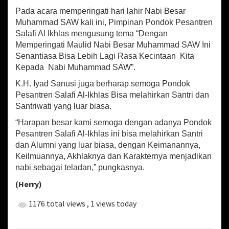
i
Pada acara memperingati hari lahir Nabi Besar
d
Muhammad SAW kali ini, Pimpinan Pondok Pesantren
N
Salafi Al Ikhlas mengusung tema “Dengan
a
b
Memperingati Maulid Nabi Besar Muhammad SAW Ini
i
Senantiasa Bisa Lebih Lagi Rasa Kecintaan Kita
M
Kepada Nabi Muhammad SAW”.
u
h
K.H. Iyad Sanusi juga berharap semoga Pondok
a
Pesantren Salafi Al-Ikhlas Bisa melahirkan Santri dan
m
Santriwati yang luar biasa.
m
a
“Harapan besar kami semoga dengan adanya Pondok
d
Pesantren Salafi Al-Ikhlas ini bisa melahirkan Santri
S
dan Alumni yang luar biasa, dengan Keimanannya,
A
Keilmuannya, Akhlaknya dan Karakternya menjadikan
W
nabi sebagai teladan,” pungkasnya.
(Herry)
1176 total views
, 1 views today