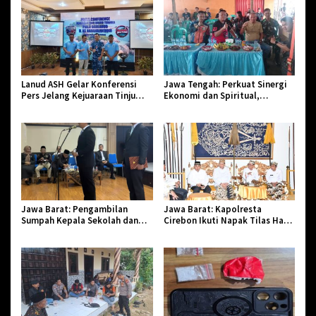
Lanud ASH Gelar Konferensi
Jawa Tengah: Perkuat Sinergi
Pers Jelang Kejuaraan Tinju
Ekonomi dan Spiritual,
Amatir Piala Danlanud Tahun
Paguyuban Jangkar Gelar Halal
2026
Bi Halal di Losari
Jawa Barat: Pengambilan
Jawa Barat: Kapolresta
Sumpah Kepala Sekolah dan
Cirebon Ikuti Napak Tilas Hari
PNS di Kota Tasikmalaya,
Jadi ke-544, Teguhkan Sinergi
Penegasan Integritas Aparatur
dan Pelestarian Sejarah
Pendidikan dan Birokrasi