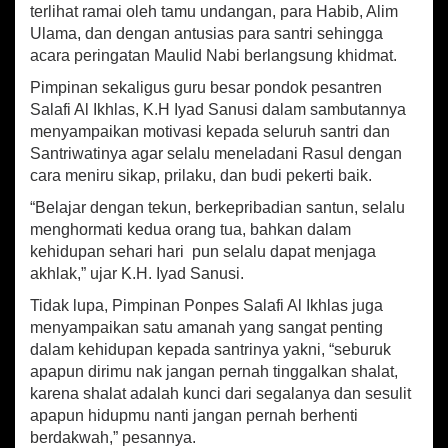
f
terlihat ramai oleh tamu undangan, para Habib, Alim
i
Ulama, dan dengan antusias para santri sehingga
A
acara peringatan Maulid Nabi berlangsung khidmat.
l
-
Pimpinan sekaligus guru besar pondok pesantren
I
Salafi Al Ikhlas, K.H Iyad Sanusi dalam sambutannya
k
menyampaikan motivasi kepada seluruh santri dan
h
Santriwatinya agar selalu meneladani Rasul dengan
l
a
cara meniru sikap, prilaku, dan budi pekerti baik.
s
“Belajar dengan tekun, berkepribadian santun, selalu
P
menghormati kedua orang tua, bahkan dalam
e
r
kehidupan sehari hari pun selalu dapat menjaga
i
akhlak,” ujar K.H. Iyad Sanusi.
n
Tidak lupa, Pimpinan Ponpes Salafi Al Ikhlas juga
g
a
menyampaikan satu amanah yang sangat penting
t
dalam kehidupan kepada santrinya yakni, “seburuk
i
apapun dirimu nak jangan pernah tinggalkan shalat,
M
karena shalat adalah kunci dari segalanya dan sesulit
a
apapun hidupmu nanti jangan pernah berhenti
u
berdakwah,” pesannya.
l