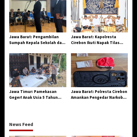
di Losari
Jawa Barat: Pengambilan
Jawa Barat: Kapolresta
Sumpah Kepala Sekolah dan
Cirebon Ikuti Napak Tilas
PNS di Kota Tasikmalaya,
Hari Jadi ke-544, Teguhkan
Penegasan Integritas
Sinergi dan Pelestarian
Aparatur Pendidikan dan
Sejarah
Birokrasi
Jawa Timur: Pamekasan
Jawa Barat: Polresta Cirebon
Geger! Anak Usia 5 Tahun
Amankan Pengedar Narkoba
Meninggal Dunia Diserang
Jenis Sabu
Monyet
News Feed