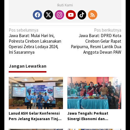
Ikuti Kami
N
Pos sebelumnya
Pos berikutnya
Jawa Barat: Mulai Hari Ini,
Jawa Barat: DPRD Kota
a
Polresta Cirebon Laksanakan
Cirebon Gelar Rapat
v
Operasi Zebra Lodaya 2024,
Paripurna, Resmi Lantik Dua
Ini Sasarannya
Anggota Dewan PAW
i
g
Jangan Lewatkan
a
s
i
p
o
s
Lanud ASH Gelar Konferensi
Jawa Tengah: Perkuat
Pers Jelang Kejuaraan Tinju
Sinergi Ekonomi dan
Amatir Piala Danlanud Tahun
Spiritual, Paguyuban
2026
Jangkar Gelar Halal Bi Halal