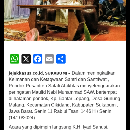
d
a
n
K
e
t
a
q
w
a
W
X
Fa
E
S
a
n
h
ce
m
h
,
jejakkasus.co.id, SUKABUMI –
Dalam meningkatkan
at
b
ai
ar
P
Keimanan dan Ketaqwaan Santri dan Santriwati,
o
sA
o
l
e
Pondok Pesantren Salafi Al-ikhlas menyelenggarakan
n
peringatan Maulid Nabi Muhammad SAW, bertempat
p
p
o
e
di halaman pondok, Kp. Bantar Lopang, Desa Gunung
p
k
s
Malang, Kecamatan Cikidang, Kabupaten Sukabumi,
S
Jawa Barat. Senin 11 Rabiul Tsani 1446 H / Senin
a
(14/10/2024).
l
a
Acara yang dipimpin langsung K.H. Iyad Sanusi,