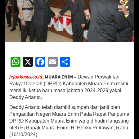
o
R
e
s
m
i
J
a
b
a
W
X
Fa
E
S
t
h
ce
m
h
K
e
jejakkasus.co.id
, MUARA ENIM –
Dewan Perwakilan
at
b
ai
ar
t
Rakyat Daerah (DPRD) Kabupaten Muara Enim resmi
u
sA
o
l
e
memiliki ketua baru masa jabatan 2024-2029 yakni
a
Deddy Arianto.
p
o
D
P
Deddy Arianto telah diambil sumpah dan janji oleh
p
k
R
Pengadilan Negeri Muara Enim Pada Rapat Paripurna
D
DPRD Kabupaten Muara Enim yang dihadiri langsung
,
oleh Pj Bupati Muara Enim, H. Henky Putrawan, Rabu
P
j
(16/10/2024).