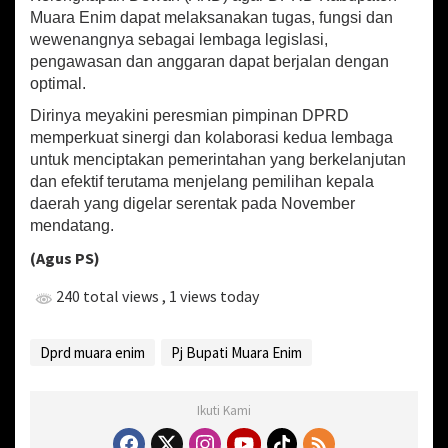
e
Muara Enim dapat melaksanakan tugas, fungsi dan
k
wewenangnya sebagai lembaga legislasi,
u
pengawasan dan anggaran dapat berjalan dengan
t
optimal.
i
f
Dirinya meyakini peresmian pimpinan DPRD
d
memperkuat sinergi dan kolaborasi kedua lembaga
a
untuk menciptakan pemerintahan yang berkelanjutan
n
dan efektif terutama menjelang pemilihan kepala
L
e
daerah yang digelar serentak pada November
g
mendatang.
i
(Agus PS)
s
l
240 total views
, 1 views today
a
t
i
Dprd muara enim
Pj Bupati Muara Enim
f
M
a
k
Ikuti Kami
i
n