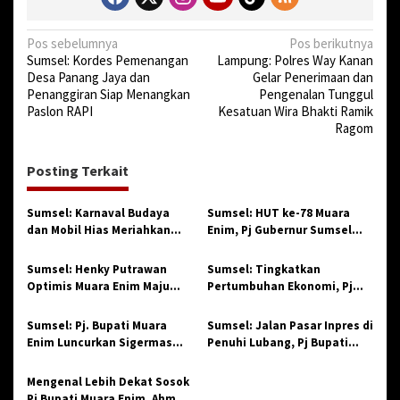
S
o
N
Pos sebelumnya
Pos berikutnya
l
Sumsel: Kordes Pemenangan
Lampung: Polres Way Kanan
a
i
Desa Panang Jaya dan
Gelar Penerimaan dan
d
v
Penanggiran Siap Menangkan
Pengenalan Tunggul
Paslon RAPI
Kesatuan Wira Bhakti Ramik
i
Ragom
g
a
Posting Terkait
s
Sumsel: Karnaval Budaya
Sumsel: HUT ke-78 Muara
i
dan Mobil Hias Meriahkan
Enim, Pj Gubernur Sumsel
p
HUT Kabupaten Muara Enim
Puji Kinerja Henky Putrawan
Ke-78
o
Sumsel: Henky Putrawan
Sumsel: Tingkatkan
Optimis Muara Enim Maju
Pertumbuhan Ekonomi, Pj
s
dan Sejahtera di Hari Jadi ke
Bupati Muara Enim Apresiasi
78
Gebyar UMKM dan Koperasi
Sumsel: Pj. Bupati Muara
Sumsel: Jalan Pasar Inpres di
Enim Luncurkan Sigermas
Penuhi Lubang, Pj Bupati
Sekaligus Buka Sekolah
Muara Enim Gercep Turun ke
Pengantin Anyar
Lokasi
Mengenal Lebih Dekat Sosok
Pj Bupati Muara Enim, Ahmad