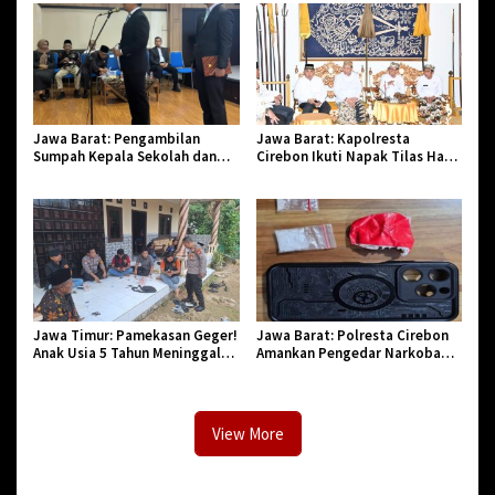
Jawa Barat: Pengambilan
Jawa Barat: Kapolresta
Sumpah Kepala Sekolah dan
Cirebon Ikuti Napak Tilas Hari
PNS di Kota Tasikmalaya,
Jadi ke-544, Teguhkan Sinergi
Penegasan Integritas Aparatur
dan Pelestarian Sejarah
Pendidikan dan Birokrasi
Jawa Timur: Pamekasan Geger!
Jawa Barat: Polresta Cirebon
Anak Usia 5 Tahun Meninggal
Amankan Pengedar Narkoba
Dunia Diserang Monyet
Jenis Sabu
View More