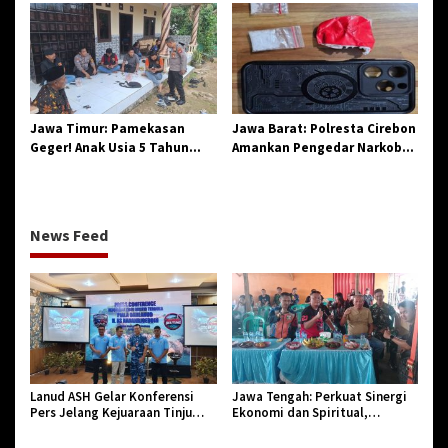
Penegasan Integritas
Sinergi dan Pelestarian
Aparatur Pendidikan dan
Sejarah
Birokrasi
Jawa Timur: Pamekasan
Jawa Barat: Polresta Cirebon
Geger! Anak Usia 5 Tahun
Amankan Pengedar Narkoba
Meninggal Dunia Diserang
Jenis Sabu
Monyet
News Feed
Lanud ASH Gelar Konferensi
Jawa Tengah: Perkuat Sinergi
Pers Jelang Kejuaraan Tinju
Ekonomi dan Spiritual,
Amatir Piala Danlanud Tahun
Paguyuban Jangkar Gelar Halal
2026
Bi Halal di Losari