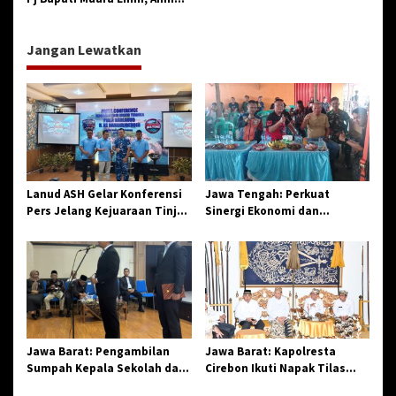
Rizali yang Merakyat dan
Sederhana.
Jangan Lewatkan
Lanud ASH Gelar Konferensi
Jawa Tengah: Perkuat
Pers Jelang Kejuaraan Tinju
Sinergi Ekonomi dan
Amatir Piala Danlanud Tahun
Spiritual, Paguyuban
2026
Jangkar Gelar Halal Bi Halal
di Losari
Jawa Barat: Pengambilan
Jawa Barat: Kapolresta
Sumpah Kepala Sekolah dan
Cirebon Ikuti Napak Tilas
PNS di Kota Tasikmalaya,
Hari Jadi ke-544, Teguhkan