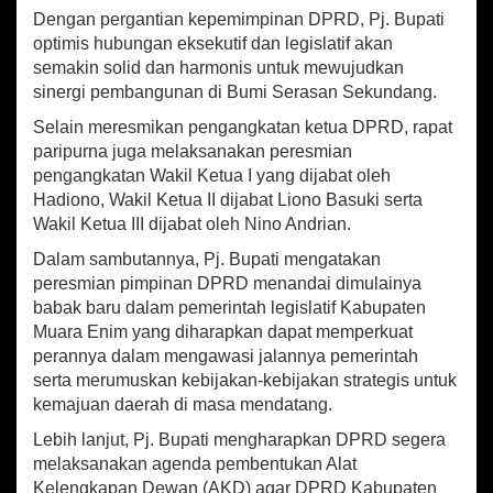
B
Dengan pergantian kepemimpinan DPRD, Pj. Bupati
u
optimis hubungan eksekutif dan legislatif akan
p
a
semakin solid dan harmonis untuk mewujudkan
t
sinergi pembangunan di Bumi Serasan Sekundang.
i
Selain meresmikan pengangkatan ketua DPRD, rapat
O
p
paripurna juga melaksanakan peresmian
t
pengangkatan Wakil Ketua I yang dijabat oleh
i
Hadiono, Wakil Ketua II dijabat Liono Basuki serta
m
Wakil Ketua III dijabat oleh Nino Andrian.
i
s
Dalam sambutannya, Pj. Bupati mengatakan
H
peresmian pimpinan DPRD menandai dimulainya
u
babak baru dalam pemerintah legislatif Kabupaten
b
Muara Enim yang diharapkan dapat memperkuat
u
perannya dalam mengawasi jalannya pemerintah
n
g
serta merumuskan kebijakan-kebijakan strategis untuk
a
kemajuan daerah di masa mendatang.
n
Lebih lanjut, Pj. Bupati mengharapkan DPRD segera
E
k
melaksanakan agenda pembentukan Alat
s
Kelengkapan Dewan (AKD) agar DPRD Kabupaten