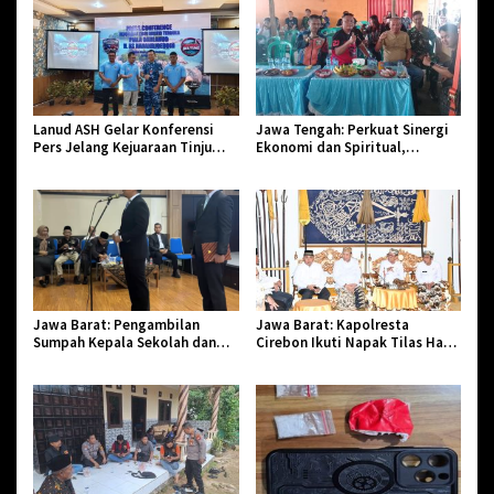
Lanud ASH Gelar Konferensi
Jawa Tengah: Perkuat Sinergi
Pers Jelang Kejuaraan Tinju
Ekonomi dan Spiritual,
Amatir Piala Danlanud Tahun
Paguyuban Jangkar Gelar Halal
2026
Bi Halal di Losari
Jawa Barat: Pengambilan
Jawa Barat: Kapolresta
Sumpah Kepala Sekolah dan
Cirebon Ikuti Napak Tilas Hari
PNS di Kota Tasikmalaya,
Jadi ke-544, Teguhkan Sinergi
Penegasan Integritas Aparatur
dan Pelestarian Sejarah
Pendidikan dan Birokrasi