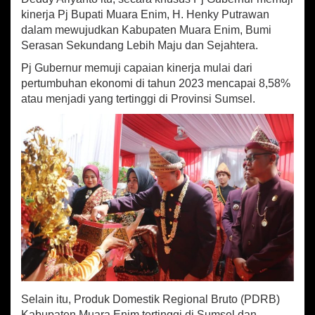
P
kinerja Pj Bupati Muara Enim, H. Henky Putrawan
u
j
dalam mewujudkan Kabupaten Muara Enim, Bumi
i
Serasan Sekundang Lebih Maju dan Sejahtera.
K
Pj Gubernur memuji capaian kinerja mulai dari
i
n
pertumbuhan ekonomi di tahun 2023 mencapai 8,58%
e
atau menjadi yang tertinggi di Provinsi Sumsel.
r
j
a
H
e
n
k
y
P
u
t
r
a
w
a
Selain itu, Produk Domestik Regional Bruto (PDRB)
n
Kabupaten Muara Enim tertinggi di Sumsel dan