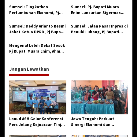
p
Ke-78
78
Sumsel: Tingkatkan
Sumsel: Pj. Bupati Muara
o
Pertumbuhan Ekonomi, Pj
Enim Luncurkan Sigermas
Bupati Muara Enim Apresiasi
Sekaligus Buka Sekolah
s
Gebyar UMKM dan Koperasi
Pengantin Anyar
Sumsel: Deddy Arianto Resmi
Sumsel: Jalan Pasar Inpres di
Jabat Ketua DPRD, Pj Bupati
Penuhi Lubang, Pj Bupati
Optimis Hubungan Eksekutif
Muara Enim Gercep Turun ke
dan Legislatif Makin Solid
Lokasi
Mengenal Lebih Dekat Sosok
Pj Bupati Muara Enim, Ahmad
Rizali yang Merakyat dan
Sederhana.
Jangan Lewatkan
Lanud ASH Gelar Konferensi
Jawa Tengah: Perkuat
Pers Jelang Kejuaraan Tinju
Sinergi Ekonomi dan
Amatir Piala Danlanud Tahun
Spiritual, Paguyuban
2026
Jangkar Gelar Halal Bi Halal