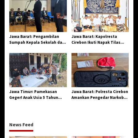
di Losari
Jawa Barat: Pengambilan
Jawa Barat: Kapolresta
Sumpah Kepala Sekolah dan
Cirebon Ikuti Napak Tilas
PNS di Kota Tasikmalaya,
Hari Jadi ke-544, Teguhkan
Penegasan Integritas
Sinergi dan Pelestarian
Aparatur Pendidikan dan
Sejarah
Birokrasi
Jawa Timur: Pamekasan
Jawa Barat: Polresta Cirebon
Geger! Anak Usia 5 Tahun
Amankan Pengedar Narkoba
Meninggal Dunia Diserang
Jenis Sabu
Monyet
News Feed