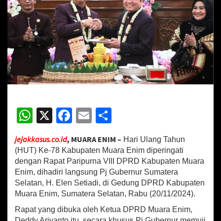
r
a
E
n
i
m
,
P
j
G
u
W
X
Fa
E
S
b
e
h
ce
m
h
r
n
jejakkasus.co.id
, MUARA ENIM –
Hari Ulang Tahun
at
b
ai
ar
u
(HUT) Ke-78 Kabupaten Muara Enim diperingati
r
sA
o
l
e
dengan Rapat Paripurna VIII DPRD Kabupaten Muara
S
Enim, dihadiri langsung Pj Gubernur Sumatera
p
o
u
Selatan, H. Elen Setiadi, di Gedung DPRD Kabupaten
m
p
k
Muara Enim, Sumatera Selatan, Rabu (20/11/2024).
s
e
Rapat yang dibuka oleh Ketua DPRD Muara Enim,
l
Deddy Ariyanto itu, secara khusus Pj Gubernur memuji