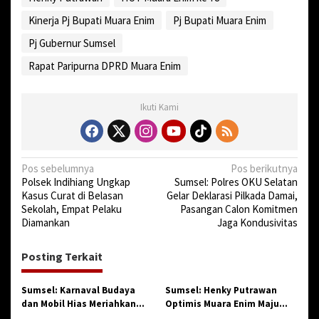
Kinerja Pj Bupati Muara Enim
Pj Bupati Muara Enim
Pj Gubernur Sumsel
Rapat Paripurna DPRD Muara Enim
Ikuti Kami
N
Pos sebelumnya
Pos berikutnya
Polsek Indihiang Ungkap
Sumsel: Polres OKU Selatan
a
Kasus Curat di Belasan
Gelar Deklarasi Pilkada Damai,
v
Sekolah, Empat Pelaku
Pasangan Calon Komitmen
Diamankan
Jaga Kondusivitas
i
g
Posting Terkait
a
s
Sumsel: Karnaval Budaya
Sumsel: Henky Putrawan
dan Mobil Hias Meriahkan
Optimis Muara Enim Maju
i
HUT Kabupaten Muara Enim
dan Sejahtera di Hari Jadi ke