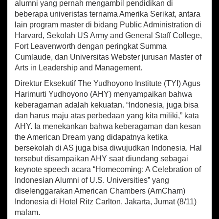
at
b
ai
ar
alumni yang pernah mengambil pendidikan di
n
sA
o
l
e
beberapa univeristas ternama Amerika Serikat, antara
i
lain program master di bidang Public Administration di
A
p
o
S
Harvard, Sekolah US Army and General Staff College,
p
k
,
Fort Leavenworth dengan peringkat Summa
A
Cumlaude, dan Universitas Webster jurusan Master of
H
Arts in Leadership and Management.
Y
A
Direktur Eksekutif The Yudhoyono Institute (TYI) Agus
j
Harimurti Yudhoyono (AHY) menyampaikan bahwa
a
keberagaman adalah kekuatan. “Indonesia, juga bisa
k
dan harus maju atas perbedaan yang kita miliki,” kata
I
AHY. Ia menekankan bahwa keberagaman dan kesan
n
d
the American Dream yang didapatnya ketika
o
bersekolah di AS juga bisa diwujudkan Indonesia. Hal
n
tersebut disampaikan AHY saat diundang sebagai
e
keynote speech acara “Homecoming: A Celebration of
s
Indonesian Alumni of U.S. Universities” yang
i
diselenggarakan American Chambers (AmCham)
a
Indonesia di Hotel Ritz Carlton, Jakarta, Jumat (8/11)
U
b
malam.