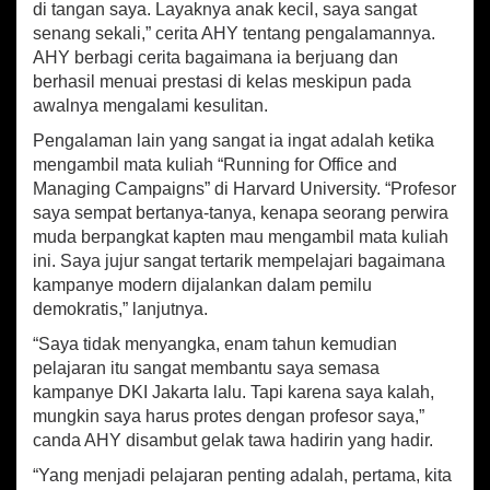
di tangan saya. Layaknya anak kecil, saya sangat
e
r
senang sekali,” cerita AHY tentang pengalamannya.
s
AHY berbagi cerita bagaimana ia berjuang dan
a
berhasil menuai prestasi di kelas meskipun pada
m
awalnya mengalami kesulitan.
a
Pengalaman lain yang sangat ia ingat adalah ketika
mengambil mata kuliah “Running for Office and
Managing Campaigns” di Harvard University. “Profesor
saya sempat bertanya-tanya, kenapa seorang perwira
muda berpangkat kapten mau mengambil mata kuliah
ini. Saya jujur sangat tertarik mempelajari bagaimana
kampanye modern dijalankan dalam pemilu
demokratis,” lanjutnya.
“Saya tidak menyangka, enam tahun kemudian
pelajaran itu sangat membantu saya semasa
kampanye DKI Jakarta lalu. Tapi karena saya kalah,
mungkin saya harus protes dengan profesor saya,”
canda AHY disambut gelak tawa hadirin yang hadir.
“Yang menjadi pelajaran penting adalah, pertama, kita