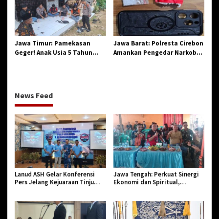
Birokrasi
Jawa Timur: Pamekasan
Jawa Barat: Polresta Cirebon
Geger! Anak Usia 5 Tahun
Amankan Pengedar Narkoba
Meninggal Dunia Diserang
Jenis Sabu
Monyet
News Feed
Lanud ASH Gelar Konferensi
Jawa Tengah: Perkuat Sinergi
Pers Jelang Kejuaraan Tinju
Ekonomi dan Spiritual,
Amatir Piala Danlanud Tahun
Paguyuban Jangkar Gelar Halal
2026
Bi Halal di Losari