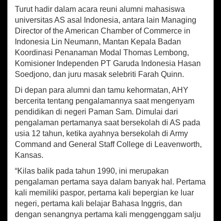
a
Turut hadir dalam acara reuni alumni mahasiswa
h
universitas AS asal Indonesia, antara lain Managing
P
e
Director of the American Chamber of Commerce in
r
Indonesia Lin Neumann, Mantan Kepala Badan
b
Koordinasi Penanaman Modal Thomas Lembong,
e
Komisioner Independen PT Garuda Indonesia Hasan
d
Soedjono, dan juru masak selebriti Farah Quinn.
a
a
Di depan para alumni dan tamu kehormatan, AHY
n
bercerita tentang pengalamannya saat mengenyam
J
pendidikan di negeri Paman Sam. Dimulai dari
a
pengalaman pertamanya saat bersekolah di AS pada
d
i
usia 12 tahun, ketika ayahnya bersekolah di Army
K
Command and General Staff College di Leavenworth,
e
Kansas.
k
u
“Kilas balik pada tahun 1990, ini merupakan
a
pengalaman pertama saya dalam banyak hal. Pertama
t
kali memiliki paspor, pertama kali bepergian ke luar
a
negeri, pertama kali belajar Bahasa Inggris, dan
n
dengan senangnya pertama kali menggenggam salju
B