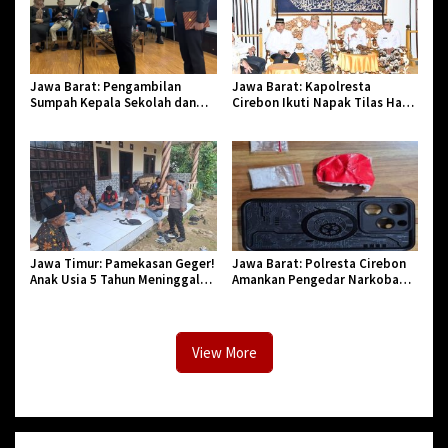
Jawa Barat: Pengambilan
Jawa Barat: Kapolresta
Sumpah Kepala Sekolah dan
Cirebon Ikuti Napak Tilas Hari
PNS di Kota Tasikmalaya,
Jadi ke-544, Teguhkan Sinergi
Penegasan Integritas Aparatur
dan Pelestarian Sejarah
Pendidikan dan Birokrasi
Jawa Timur: Pamekasan Geger!
Jawa Barat: Polresta Cirebon
Anak Usia 5 Tahun Meninggal
Amankan Pengedar Narkoba
Dunia Diserang Monyet
Jenis Sabu
View More