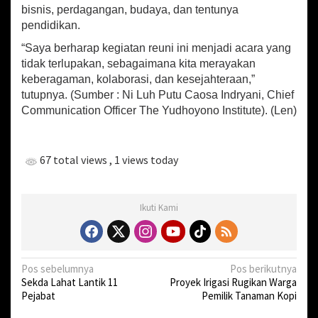
bisnis, perdagangan, budaya, dan tentunya
pendidikan.
“Saya berharap kegiatan reuni ini menjadi acara yang
tidak terlupakan, sebagaimana kita merayakan
keberagaman, kolaborasi, dan kesejahteraan,”
tutupnya. (Sumber : Ni Luh Putu Caosa Indryani, Chief
Communication Officer The Yudhoyono Institute). (Len)
67 total views
, 1 views today
Ikuti Kami
N
Pos sebelumnya
Pos berikutnya
Sekda Lahat Lantik 11
Proyek Irigasi Rugikan Warga
a
Pejabat
Pemilik Tanaman Kopi
v