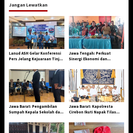
g
Jangan Lewatkan
a
s
i
p
o
s
Lanud ASH Gelar Konferensi
Jawa Tengah: Perkuat
Pers Jelang Kejuaraan Tinju
Sinergi Ekonomi dan
Amatir Piala Danlanud Tahun
Spiritual, Paguyuban
2026
Jangkar Gelar Halal Bi Halal
di Losari
Jawa Barat: Pengambilan
Jawa Barat: Kapolresta
Sumpah Kepala Sekolah dan
Cirebon Ikuti Napak Tilas
PNS di Kota Tasikmalaya,
Hari Jadi ke-544, Teguhkan
Penegasan Integritas
Sinergi dan Pelestarian
Aparatur Pendidikan dan
Sejarah