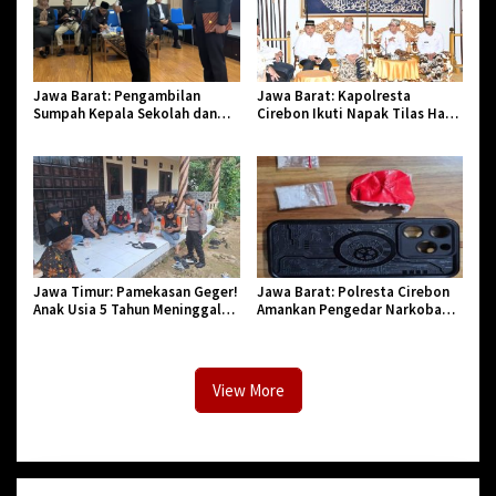
Jawa Barat: Pengambilan
Jawa Barat: Kapolresta
Sumpah Kepala Sekolah dan
Cirebon Ikuti Napak Tilas Hari
PNS di Kota Tasikmalaya,
Jadi ke-544, Teguhkan Sinergi
Penegasan Integritas Aparatur
dan Pelestarian Sejarah
Pendidikan dan Birokrasi
Jawa Timur: Pamekasan Geger!
Jawa Barat: Polresta Cirebon
Anak Usia 5 Tahun Meninggal
Amankan Pengedar Narkoba
Dunia Diserang Monyet
Jenis Sabu
View More