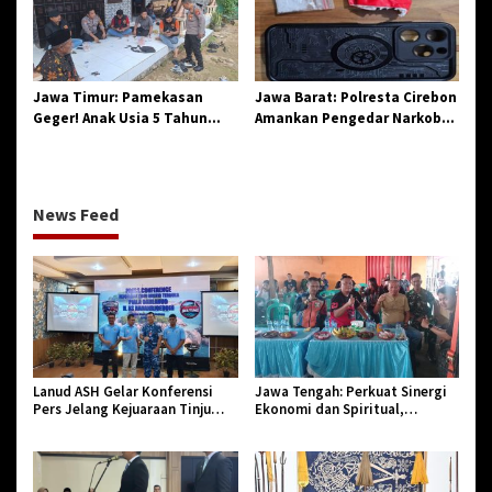
Birokrasi
Jawa Timur: Pamekasan
Jawa Barat: Polresta Cirebon
Geger! Anak Usia 5 Tahun
Amankan Pengedar Narkoba
Meninggal Dunia Diserang
Jenis Sabu
Monyet
News Feed
Lanud ASH Gelar Konferensi
Jawa Tengah: Perkuat Sinergi
Pers Jelang Kejuaraan Tinju
Ekonomi dan Spiritual,
Amatir Piala Danlanud Tahun
Paguyuban Jangkar Gelar Halal
2026
Bi Halal di Losari