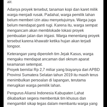
p
o
air.
a
p
k
n
Adanya proyek tersebut, tanaman kopi dan karet milik
W
warga menjadi rusak. Padahal, warga pemilik lahan
a
belum memberi izin atau menyetujuinya. Warga juga
r
belum mendapat ganti rugi. Karena itu, warga sempat
g
mengancam akan memblokade lokasi proyek
a
P
pembuatan jalan dan irigasi. Warga menentang proyek
e
tersebut karena khawatir ketika hujan akan terjadi
m
longsor.
i
l
Keterangan yang diperoleh tim Jejak Kasus, warga
i
mengaku mendapat ancaman dari oknum aparat
k
keamanan setempat.
T
Proyek bernilai Rp 2,7 miliar yang biayanya dari APBD
a
Provinsi Sumatera Selatan tahun 2019 itu masih terus
n
menimbulkan persoalan di lapangan, terutama
a
m
merugikan warga pemilik lahan.
a
Pengurus Aliansi Indonesia Kabupaten Lahat
n
dikabarkan segera membentuk tim khusus dan
K
o
mengambil sikap tegas dalam membantu warga yang