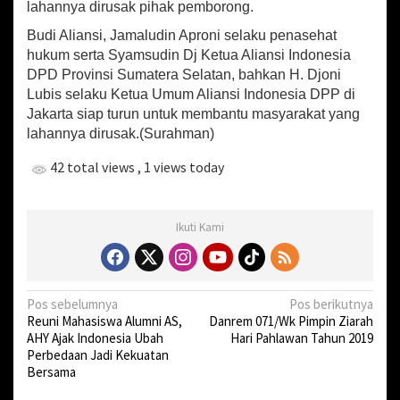
p
lahannya dirusak pihak pemborong.
i
Budi Aliansi, Jamaludin Aproni selaku penasehat
hukum serta Syamsudin Dj Ketua Aliansi Indonesia
DPD Provinsi Sumatera Selatan, bahkan H. Djoni
Lubis selaku Ketua Umum Aliansi Indonesia DPP di
Jakarta siap turun untuk membantu masyarakat yang
lahannya dirusak.(Surahman)
42 total views
, 1 views today
Ikuti Kami
N
Pos sebelumnya
Pos berikutnya
Reuni Mahasiswa Alumni AS,
Danrem 071/Wk Pimpin Ziarah
a
AHY Ajak Indonesia Ubah
Hari Pahlawan Tahun 2019
v
Perbedaan Jadi Kekuatan
Bersama
i