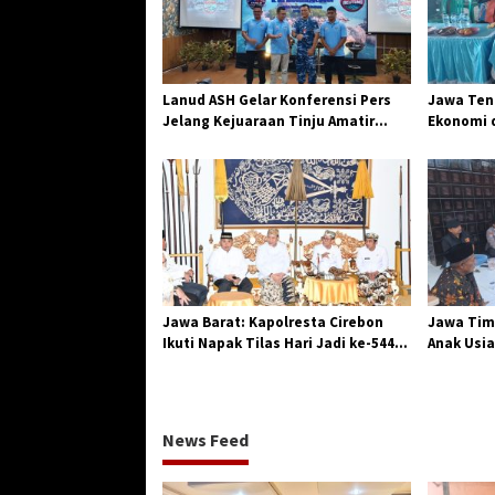
p
o
s
Lanud ASH Gelar Konferensi Pers
Jawa Teng
Jelang Kejuaraan Tinju Amatir
Ekonomi d
Piala Danlanud Tahun 2026
Jangkar G
Losari
Jawa Barat: Kapolresta Cirebon
Jawa Tim
Ikuti Napak Tilas Hari Jadi ke-544,
Anak Usia
Teguhkan Sinergi dan Pelestarian
Diserang
Sejarah
News Feed