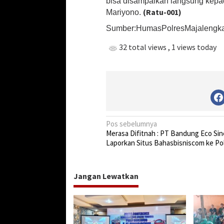
bisa disampaikan langsung kepa
(Ratu-001)
Mariyono.
Sumber:HumasPolresMajalengk
32 total views
, 1 views today
N
Pos sebelumnya
Merasa Difitnah : PT Bandung Eco Sin
a
Laporkan Situs Bahasbisniscom ke Po
v
i
Jangan Lewatkan
g
a
s
i