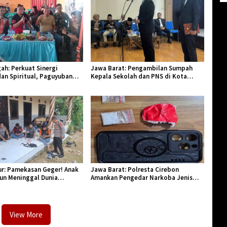
ah: Perkuat Sinergi
Jawa Barat: Pengambilan Sumpah
an Spiritual, Paguyuban
Kepala Sekolah dan PNS di Kota
lar Halal Bi Halal di Losari
Tasikmalaya, Penegasan Integritas
Aparatur Pendidikan dan Birokrasi
r: Pamekasan Geger! Anak
Jawa Barat: Polresta Cirebon
hun Meninggal Dunia
Amankan Pengedar Narkoba Jenis
Monyet
Sabu
View More