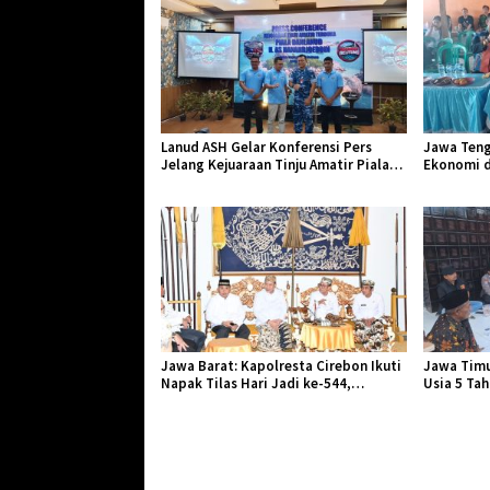
Lanud ASH Gelar Konferensi Pers
Jawa Teng
Jelang Kejuaraan Tinju Amatir Piala
Ekonomi d
Danlanud Tahun 2026
Jangkar Ge
Jawa Barat: Kapolresta Cirebon Ikuti
Jawa Timu
Napak Tilas Hari Jadi ke-544,
Usia 5 Ta
Teguhkan Sinergi dan Pelestarian
Diserang 
Sejarah