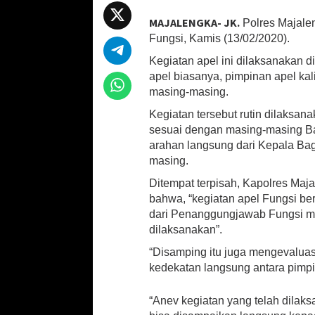
h
ce
m
h
l
MAJALENGKA- JK.
Polres Majale
at
b
ai
ar
a
Fungsi, Kamis (13/02/2020).
l
sA
o
l
e
u
Kegiatan apel ini dilaksanakan 
i
p
o
apel biasanya, pimpinan apel ka
A
masing-masing.
p
p
k
e
Kegiatan tersebut rutin dilaksana
l
sesuai dengan masing-masing B
F
arahan langsung dari Kepala Ba
u
n
masing.
g
Ditempat terpisah, Kapolres Maja
s
bahwa, “kegiatan apel Fungsi be
i
dari Penanggungjawab Fungsi ma
dilaksanakan”.
“Disamping itu juga mengevaluas
kedekatan langsung antara pimpi
“Anev kegiatan yang telah dila