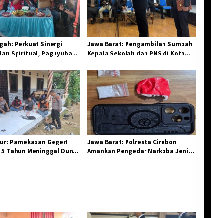
ah: Perkuat Sinergi
Jawa Barat: Pengambilan Sumpah
an Spiritual, Paguyuban
Kepala Sekolah dan PNS di Kota
elar Halal Bi Halal di
Tasikmalaya, Penegasan
Integritas Aparatur Pendidikan dan
Birokrasi
ur: Pamekasan Geger!
Jawa Barat: Polresta Cirebon
 5 Tahun Meninggal Dunia
Amankan Pengedar Narkoba Jenis
 Monyet
Sabu