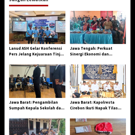
s
i
p
o
s
Lanud ASH Gelar Konferensi
Jawa Tengah: Perkuat
Pers Jelang Kejuaraan Tinju
Sinergi Ekonomi dan
Amatir Piala Danlanud Tahun
Spiritual, Paguyuban
2026
Jangkar Gelar Halal Bi Halal
di Losari
Jawa Barat: Pengambilan
Jawa Barat: Kapolresta
Sumpah Kepala Sekolah dan
Cirebon Ikuti Napak Tilas
PNS di Kota Tasikmalaya,
Hari Jadi ke-544, Teguhkan
Penegasan Integritas
Sinergi dan Pelestarian
Aparatur Pendidikan dan
Sejarah
Birokrasi