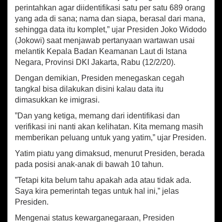
e
perintahkan agar diidentifikasi satu per satu 689 orang
m
yang ada di sana; nama dan siapa, berasal dari mana,
e
sehingga data itu komplet,” ujar Presiden Joko Widodo
r
i
(Jokowi) saat menjawab pertanyaan wartawan usai
n
melantik Kepala Badan Keamanan Laut di Istana
t
Negara, Provinsi DKI Jakarta, Rabu (12/2/20).
a
h
Dengan demikian, Presiden menegaskan cegah
T
tangkal bisa dilakukan disini kalau data itu
i
dimasukkan ke imigrasi.
d
a
”Dan yang ketiga, memang dari identifikasi dan
k
verifikasi ini nanti akan kelihatan. Kita memang masih
B
memberikan peluang untuk yang yatim,” ujar Presiden.
e
r
Yatim piatu yang dimaksud, menurut Presiden, berada
e
pada posisi anak-anak di bawah 10 tahun.
n
”Tetapi kita belum tahu apakah ada atau tidak ada.
c
a
Saya kira pemerintah tegas untuk hal ini,” jelas
n
Presiden.
a
Mengenai status kewarganegaraan, Presiden
P