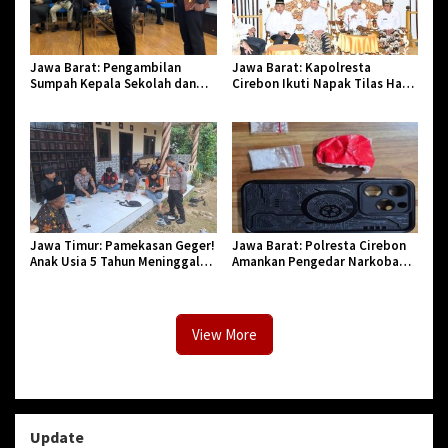
Jawa Barat: Pengambilan
Jawa Barat: Kapolresta
Sumpah Kepala Sekolah dan
Cirebon Ikuti Napak Tilas Hari
PNS di Kota Tasikmalaya,
Jadi ke-544, Teguhkan Sinergi
Penegasan Integritas Aparatur
dan Pelestarian Sejarah
Pendidikan dan Birokrasi
Jawa Timur: Pamekasan Geger!
Jawa Barat: Polresta Cirebon
Anak Usia 5 Tahun Meninggal
Amankan Pengedar Narkoba
Dunia Diserang Monyet
Jenis Sabu
View More
Update