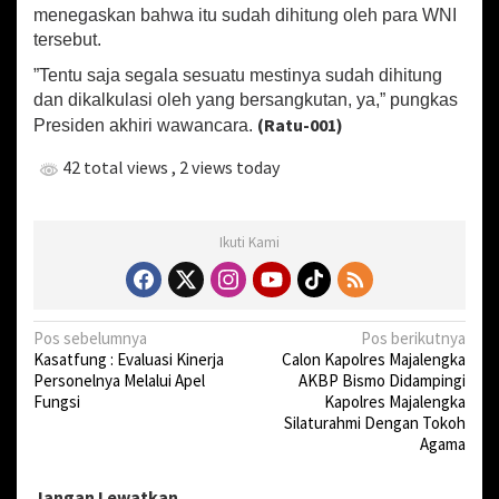
u
menegaskan bahwa itu sudah dihitung oleh para WNI
l
tersebut.
a
”Tentu saja segala sesuatu mestinya sudah dihitung
n
g
dan dikalkulasi oleh yang bersangkutan, ya,” pungkas
k
(Ratu-001)
Presiden akhiri wawancara.
a
n
42 total views
, 2 views today
I
S
I
Ikuti Kami
S
E
k
s
-
N
Pos sebelumnya
Pos berikutnya
W
Kasatfung : Evaluasi Kinerja
Calon Kapolres Majalengka
a
N
Personelnya Melalui Apel
AKBP Bismo Didampingi
I
v
Fungsi
Kapolres Majalengka
Silaturahmi Dengan Tokoh
i
Agama
g
a
Jangan Lewatkan