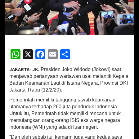
n
d
u
n
g
i
2
6
W
X
Fa
E
S
0
J
h
ce
m
h
u
JAKARTA- JK.
t
Presiden Joko Widodo (Jokowi) saat
at
b
ai
ar
a
menjawab pertanyaan wartawan usai melantik Kepala
sA
o
l
e
P
Badan Keamanan Laut di Istana Negara, Provinsi DKI
e
Jakarta, Rabu (12/2/20).
p
o
n
d
Pemerintah memiliki tanggung jawab keamanan
p
k
u
utamanya terhadap 260 juta penduduk Indonesia.
d
Untuk itu, Pemerintah tidak memiliki rencana untuk
u
memulangkan orang-orang ISIS eks warga negara
k
Indonesia (WNI) yang ada di luar negeri.
,
P
”Dan oleh sebab itu, kemarin juga yang kedua saya