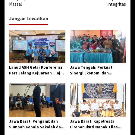
i
Massal
Integritas
g
a
Jangan Lewatkan
s
i
p
o
s
Lanud ASH Gelar Konferensi
Jawa Tengah: Perkuat
Pers Jelang Kejuaraan Tinju
Sinergi Ekonomi dan
Amatir Piala Danlanud Tahun
Spiritual, Paguyuban
2026
Jangkar Gelar Halal Bi Halal
di Losari
Jawa Barat: Pengambilan
Jawa Barat: Kapolresta
Sumpah Kepala Sekolah dan
Cirebon Ikuti Napak Tilas
PNS di Kota Tasikmalaya,
Hari Jadi ke-544, Teguhkan