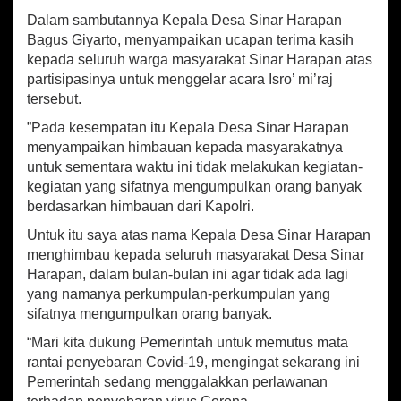
o
p
o
n
Dalam sambutannya Kepala Desa Sinar Harapan
d
Bagus Giyarto, menyampaikan ucapan terima kasih
p
k
o
kepada seluruh warga masyarakat Sinar Harapan atas
n
partisipasinya untuk menggelar acara Isro’ mi’raj
g
tersebut.
P
e
”Pada kesempatan itu Kepala Desa Sinar Harapan
s
menyampaikan himbauan kepada masyarakatnya
a
untuk sementara waktu ini tidak melakukan kegiatan-
w
kegiatan yang sifatnya mengumpulkan orang banyak
a
berdasarkan himbauan dari Kapolri.
r
a
Untuk itu saya atas nama Kepala Desa Sinar Harapan
n
menghimbau kepada seluruh masyarakat Desa Sinar
P
Harapan, dalam bulan-bulan ini agar tidak ada lagi
e
r
yang namanya perkumpulan-perkumpulan yang
i
sifatnya mengumpulkan orang banyak.
n
“Mari kita dukung Pemerintah untuk memutus mata
g
a
rantai penyebaran Covid-19, mengingat sekarang ini
t
Pemerintah sedang menggalakkan perlawanan
i