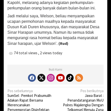
Kapolri, melarang adanya kegiatan perkumpulan-
perkumpulan orang banyak dalam bulan-bulan ini.
Jadi melalui saya, Welson, beliau menyampaikan
ucapan permohonan maafnya kepada masyarakat
Dusun Kali Duren khususnya, dan masyarakat Desa
Sinar Harapan umumnya. Namun itu semua tidak
mengurangi rasa hormat beliau kepada masyarakat
(Rud)
Sinar harapan, ujar Welson’.
74 total views
, 2 views today
Ikuti Kami
N
Pos sebelumnya
Pos berikutnya
SumSel : Pemkot Prabumulih
Jawa Barat :
a
Adakan Rapat Bersama
Penandatanganan MoU
v
Merencanakan
Polres Majalengka Dengan
Penyemprotan Disinfektan
Telkomsel Menuju Zona