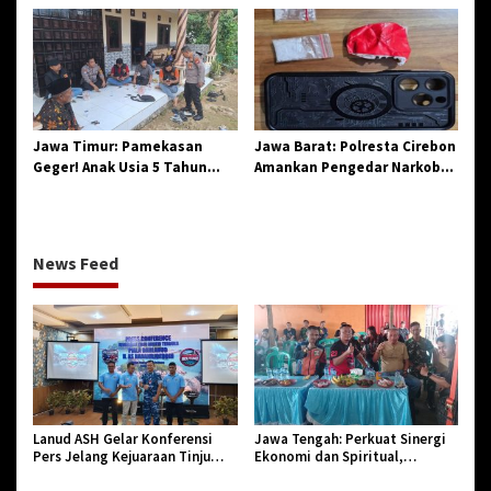
Penegasan Integritas
Sinergi dan Pelestarian
Aparatur Pendidikan dan
Sejarah
Birokrasi
Jawa Timur: Pamekasan
Jawa Barat: Polresta Cirebon
Geger! Anak Usia 5 Tahun
Amankan Pengedar Narkoba
Meninggal Dunia Diserang
Jenis Sabu
Monyet
News Feed
Lanud ASH Gelar Konferensi
Jawa Tengah: Perkuat Sinergi
Pers Jelang Kejuaraan Tinju
Ekonomi dan Spiritual,
Amatir Piala Danlanud Tahun
Paguyuban Jangkar Gelar Halal