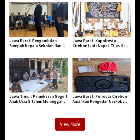
2026
Bi Halal di Losari
Jawa Barat: Pengambilan
Jawa Barat: Kapolresta
Sumpah Kepala Sekolah dan
Cirebon Ikuti Napak Tilas Hari
PNS di Kota Tasikmalaya,
Jadi ke-544, Teguhkan Sinergi
Penegasan Integritas Aparatur
dan Pelestarian Sejarah
Pendidikan dan Birokrasi
Jawa Timur: Pamekasan Geger!
Jawa Barat: Polresta Cirebon
Anak Usia 5 Tahun Meninggal
Amankan Pengedar Narkoba
Dunia Diserang Monyet
Jenis Sabu
View More