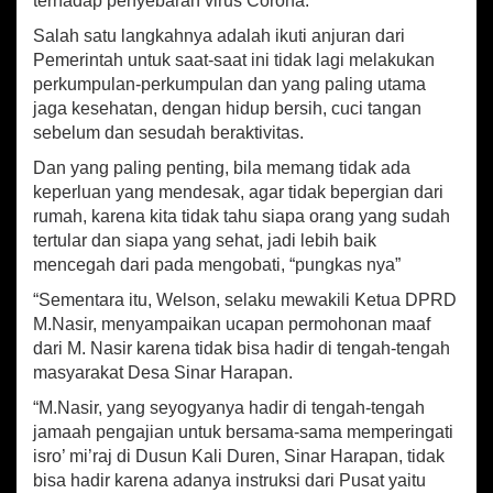
terhadap penyebaran virus Corona.
I
s
Salah satu langkahnya adalah ikuti anjuran dari
r
Pemerintah untuk saat-saat ini tidak lagi melakukan
o
perkumpulan-perkumpulan dan yang paling utama
'
jaga kesehatan, dengan hidup bersih, cuci tangan
M
sebelum dan sesudah beraktivitas.
i
'
Dan yang paling penting, bila memang tidak ada
r
keperluan yang mendesak, agar tidak bepergian dari
a
rumah, karena kita tidak tahu siapa orang yang sudah
j
tertular dan siapa yang sehat, jadi lebih baik
mencegah dari pada mengobati, “pungkas nya”
“Sementara itu, Welson, selaku mewakili Ketua DPRD
M.Nasir, menyampaikan ucapan permohonan maaf
dari M. Nasir karena tidak bisa hadir di tengah-tengah
masyarakat Desa Sinar Harapan.
“M.Nasir, yang seyogyanya hadir di tengah-tengah
jamaah pengajian untuk bersama-sama memperingati
isro’ mi’raj di Dusun Kali Duren, Sinar Harapan, tidak
bisa hadir karena adanya instruksi dari Pusat yaitu