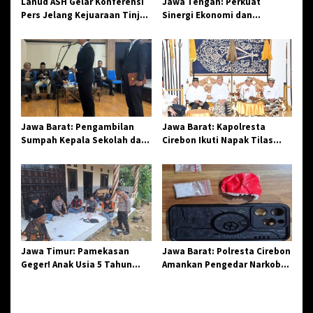
o
Lanud ASH Gelar Konferensi
Jawa Tengah: Perkuat
Pers Jelang Kejuaraan Tinju
Sinergi Ekonomi dan
s
Amatir Piala Danlanud Tahun
Spiritual, Paguyuban
2026
Jangkar Gelar Halal Bi Halal
di Losari
Jawa Barat: Pengambilan
Jawa Barat: Kapolresta
Sumpah Kepala Sekolah dan
Cirebon Ikuti Napak Tilas
PNS di Kota Tasikmalaya,
Hari Jadi ke-544, Teguhkan
Penegasan Integritas
Sinergi dan Pelestarian
Aparatur Pendidikan dan
Sejarah
Birokrasi
Jawa Timur: Pamekasan
Jawa Barat: Polresta Cirebon
Geger! Anak Usia 5 Tahun
Amankan Pengedar Narkoba
Meninggal Dunia Diserang
Jenis Sabu
Monyet