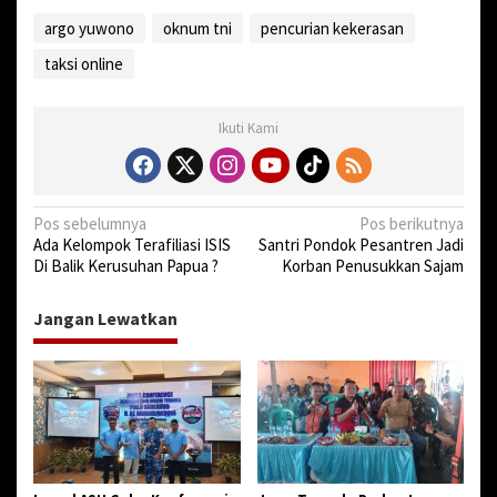
i
argo yuwono
oknum tni
pencurian kekerasan
n
e
taksi online
Ikuti Kami
N
Pos sebelumnya
Pos berikutnya
Ada Kelompok Terafiliasi ISIS
Santri Pondok Pesantren Jadi
a
Di Balik Kerusuhan Papua ?
Korban Penusukkan Sajam
v
i
Jangan Lewatkan
g
a
s
i
p