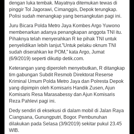
dengan luka tembak. Mayatnya ditemukan tewas di
p
o
e
pinggir Tol Jagorawi, Cimanggis, Depok terungkap.
r
p
k
s
Polisi sudah menangkap yang bersangkutan pagi ini.
a
Juru Bicara Polda Metro Jaya Kombes Argo Yuwono
m
membenarkan adanya penangkapan anggota TNI itu.
a
T
Pihaknya telah menyerahkan R ke pihak TNI untuk
e
penyelidikan lebih lanjut.”Untuk pelaku oknum TNI
m
sudah diserahkan ke POM,” kata Argo, Jumat
a
(6/9/2019) seperti dikutip detik.com.
n
W
Keterangan yang diperoleh menyebutkan, R ditangkap
a
tim gabungan Subdit Resmob Direktorat Reserse
n
Kriminal Umum Polda Metro Jaya dan Polresta Depok
i
yang dipimpin oleh Komisaris Handik Zusen, Ajun
t
Komisaris Resa Marasabessy dan Ajun Komisaris
a
n
Reza Pahlevi pagi ini.
y
Dedy sendiri di eksekusi di dalam mobil di Jalan Raya
a
Ciangsana, Gunungputri, Bogor. Pembunuhan
D
i
dilakukan pada Selasa (3/9/2019) sekitar pukul 23.45
D
WIB.