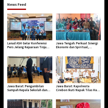
News Feed
Lanud ASH Gelar Konferensi
Jawa Tengah: Perkuat Sinergi
Pers Jelang Kejuaraan Tinju
Ekonomi dan Spiritual,
Amatir Piala Danlanud Tahun
Paguyuban Jangkar Gelar Halal
2026
Bi Halal di Losari
Jawa Barat: Pengambilan
Jawa Barat: Kapolresta
Sumpah Kepala Sekolah dan
Cirebon Ikuti Napak Tilas Hari
PNS di Kota Tasikmalaya,
Jadi ke-544, Teguhkan Sinergi
Penegasan Integritas Aparatur
dan Pelestarian Sejarah
Pendidikan dan Birokrasi