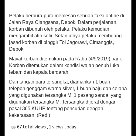
u
g
a
Pelaku berpura-pura memesan sebuah taksi online di
M
Jalan Raya Ciangsana, Depok. Dalam perjalanan,
e
korban dibunuh oleh pelaku. Pelaku kemudian
m
b
mengambil alih setir. Selanjutnya pelaku membuang
u
jasad korban di pinggir Tol Jagorawi, Cimanggis,
n
Depok.
u
h
Mayat korban ditemukan pada Rabu (4/9/2019) pagi.
S
Korban ditemukan dalam kondisi wajah penuh luka
o
lebam dan kepala berdarah.
p
i
Dari tangan para tersangka, diamankan 1 buah
r
telepon genggam warna silver, 1 buah baju dan celana
T
yang digunakan tersangka M, 1 pasang sandal yang
a
digunakan tersangka M. Tersangka dijerat dengan
k
pasal 365 KUHP tentang pencurian dengan
s
kekerasaan. (Red.)
i
O
67 total views
, 1 views today
n
l